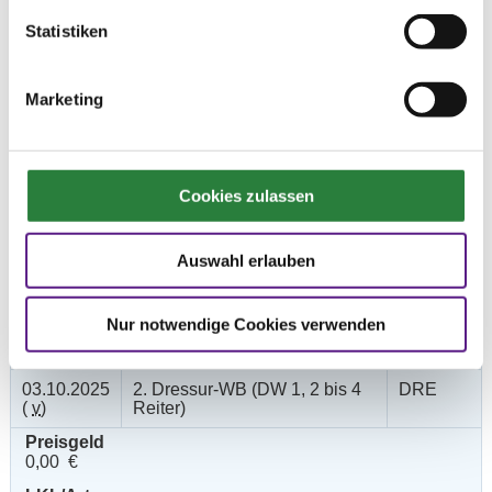
Statistiken
Prüfungen
Marketing
Datum
Prüfung
Disziplin
Cookies zulassen
03.10.2025
1. Dressurreiter-WB (DRW 2, 2
DRE
(
v
)
bis 4 Reiter)
Auswahl erlauben
Preisgeld
0,00 €
Nur notwendige Cookies verwenden
LKL/Art
6 7 0 WB
03.10.2025
2. Dressur-WB (DW 1, 2 bis 4
DRE
(
v
)
Reiter)
Preisgeld
0,00 €