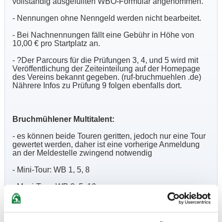
vollständig ausgefüllten WBO-Formular angenommen.
- Nennungen ohne Nenngeld werden nicht bearbeitet.
- Bei Nachnennungen fällt eine Gebühr in Höhe von
10,00 € pro Startplatz an.
- ?Der Parcours für die Prüfungen 3, 4, und 5 wird mit
Veröffentlichung der Zeiteinteilung auf der Homepage
des Vereins bekannt gegeben. (ruf-bruchmuehlen .de)
Nährere Infos zu Prüfung 9 folgen ebenfalls dort.
Bruchmühlener Multitalent:
- es können beide Touren geritten, jedoch nur eine Tour
gewertet werden, daher ist eine vorherige Anmeldung
an der Meldestelle zwingend notwendig
- Mini-Tour: WB 1, 5, 8
- Maxi-Tour: WB 2, 5, 10
- Gesamtwertung durch Punktesystem: Platz 1: 100
Punkte, Platz 2: 98 Punkte, Platz 3: 97 Punkte ... (bei
gleichem Gesamtergebnis zählt die höhere Punktzahl