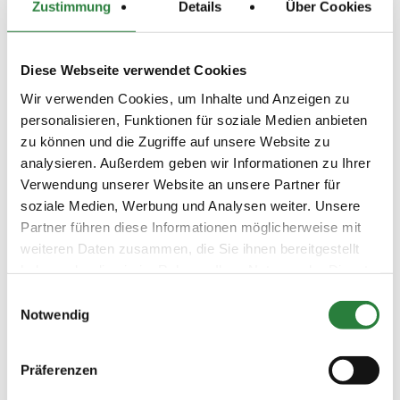
Zustimmung
Details
Über Cookies
aus WB Nr. 5)
- Sonderehrenpreise für Platz 1 bis 3
Diese Webseite verwendet Cookies
Wir verwenden Cookies, um Inhalte und Anzeigen zu
Hufschmied:
Ein Hufschmied ist nicht vor Ort.
personalisieren, Funktionen für soziale Medien anbieten
zu können und die Zugriffe auf unsere Website zu
Beschaffenheit der Plätze:
analysieren. Außerdem geben wir Informationen zu Ihrer
Reithalle 25x50m. - Stremmer Sand (neu)
Verwendung unserer Website an unsere Partner für
Abreiten - Allwetterplatz - Sand - Flutlicht vorhanden
soziale Medien, Werbung und Analysen weiter. Unsere
Partner führen diese Informationen möglicherweise mit
weiteren Daten zusammen, die Sie ihnen bereitgestellt
Vorläufige Zeitenteilung:
haben oder die sie im Rahmen Ihrer Nutzung der Dienste
Fr. vorm.: 1,2,3,4,5; nachm.: 6,7,8,9,10
gesammelt haben.
Einwilligungsauswahl
Notwendig
Ergebnisse:
Zu den Ergebnissen auf www.fn-erfolgsdaten.de
Präferenzen