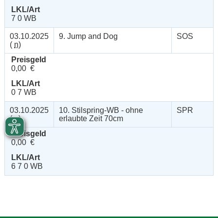
LKL/Art
7 0 WB
03.10.2025
9. Jump and Dog
SOS
(
n
)
Preisgeld
0,00 €
LKL/Art
0 7 WB
03.10.2025
10. Stilspring-WB - ohne
SPR
(
n
)
erlaubte Zeit 70cm
Preisgeld
0,00 €
LKL/Art
6 7 0 WB