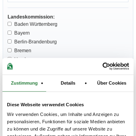
Landeskommission:
Baden Württemberg
Bayern
Berlin-Brandenburg
Bremen
Hamburg
Hannover
Hessen
Zustimmung
Details
Über Cookies
Luxemburg
Mecklenburg-Vorpommern
Rheinland
Diese Webseite verwendet Cookies
Rheinland-Pfalz
Wir verwenden Cookies, um Inhalte und Anzeigen zu
Saarland
personalisieren, Funktionen für soziale Medien anbieten
zu können und die Zugriffe auf unsere Website zu
Sachsen
analysieren. Außerdem geben wir Informationen zu Ihrer