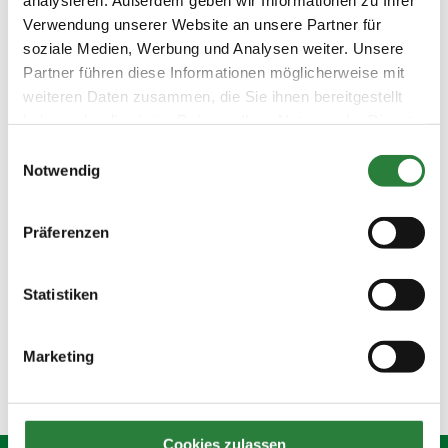
Sachsen-Anhalt
Verwendung unserer Website an unsere Partner für
Schleswig-Holstein
soziale Medien, Werbung und Analysen weiter. Unsere
Thüringen
Partner führen diese Informationen möglicherweise mit
Weser-Ems
weiteren Daten zusammen, die Sie ihnen bereitgestellt
haben oder die sie im Rahmen Ihrer Nutzung der Dienste
Westfalen
gesammelt haben.
Einwilligungsauswahl
Ausland
Notwendig
Präferenzen
Statistiken
Marketing
Cookies zulassen