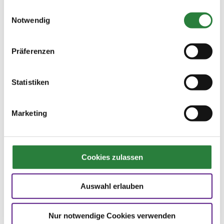
gesammelt haben.
Einwilligungsauswahl
Notwendig
Voltigieren
Präferenzen
Hier finden Sie Informationen zu Themen ohne
eigene Rubrik.
Statistiken
Marketing
zu den Fragen und Antworten ...
Haben Sie noch Fragen? Rufen Sie uns an
Cookies zulassen
Hotline:
0 900 / 18 12 345
Auswahl erlauben
(Festnetzpreis: 0,69 Euro / Min.)*
Mo. bis Fr.. von 9:00 bis 20:00 Uhr
Sa. von 9:00 bis 15:00 Uhr
Nur notwendige Cookies verwenden
oder senden Sie uns eine
E-Mail
.