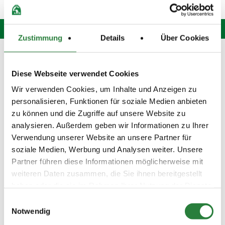
Zustimmung
Details
Über Cookies
Hotline: 0 900 / 18 12 345
(Festnetzpreis: 0,69 Euro / Min.)*
Diese Webseite verwendet Cookies
Mo. bis Fr. von 9:00 bis 20:00 Uhr
Sa. von 9:00 bis 15:00 Uhr
Wir verwenden Cookies, um Inhalte und Anzeigen zu
oder senden Sie uns eine
E-Mail
.
personalisieren, Funktionen für soziale Medien anbieten
zu können und die Zugriffe auf unsere Website zu
Fragen und Antworten
analysieren. Außerdem geben wir Informationen zu Ihrer
Unsere Onlinehilfe bietet Ihnen
Antworten zu den häufigsten
Verwendung unserer Website an unsere Partner für
Fragen.
soziale Medien, Werbung und Analysen weiter. Unsere
Partner führen diese Informationen möglicherweise mit
Startbereitschaft.online
weiteren Daten zusammen, die Sie ihnen bereitgestellt
Ihre Startbereitschaft können Sie
hier
online erklären.
haben oder die sie im Rahmen Ihrer Nutzung der Dienste
gesammelt haben.
Einwilligungsauswahl
Newsletter bestellen
Notwendig