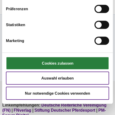
Präferenzen
Nennung Online
Statistiken
FN
Marketing
FNverlag
Cookies zulassen
Folge uns
Auswahl erlauben
© Deutsche Reiterliche Vereinigung e.V. -
Bundesverband für Pferdesport und Pferdezucht 1996 -
Nur notwendige Cookies verwenden
2026
Linkempfehlungen:
Deutsche Reiterliche Vereinigung
(FN)
|
FNverlag
|
Stiftung Deutscher Pferdesport
|
PM-