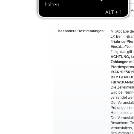
Teilnahmeberechtigung:
Alle Stamm-Mi
Vorpommern so
Besondere Bestimmungen:
Mit Abgabe de
LK Berlin-Bra
4-jährige Pf
Einsätze/Nenn
fällig, das gi
ACHTUNG, kei
Zahlungen mü
Pferdesportve
IBAN:DE5615
BIC: GENOD
Für WBO-Nach
Die Zeiteinte
wird bei Nenn
versendet wer
Der Veranstalt
Prüfungen zu v
Hunde sind au
Der Veranstal
Besuchern, Tei
Veranstalters,
des Vorsatzes,