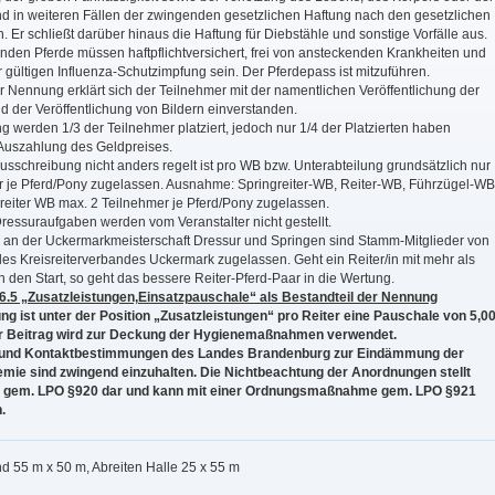
d in weiteren Fällen der zwingenden gesetzlichen Haftung nach den gesetzlichen
Er schließt darüber hinaus die Haftung für Diebstähle und sonstige Vorfälle aus.
nden Pferde müssen haftpflichtversichert, frei von ansteckenden Krankheiten und
r gültigen Influenza-Schutzimpfung sein. Der Pferdepass ist mitzuführen.
 Nennung erklärt sich der Teilnehmer mit der namentlichen Veröffentlichung der
 der Veröffentlichung von Bildern einverstanden.
ng werden 1/3 der Teilnehmer platziert, jedoch nur 1/4 der Platzierten haben
Auszahlung des Geldpreises.
sschreibung nicht anders regelt ist pro WB bzw. Unterabteilung grundsätzlich nur
r je Pferd/Pony zugelassen. Ausnahme: Springreiter-WB, Reiter-WB, Führzügel-WB
reiter WB max. 2 Teilnehmer je Pferd/Pony zugelassen.
Dressuraufgaben werden vom Veranstalter nicht gestellt.
 an der Uckermarkmeisterschaft Dressur
und Springen
sind Stamm-Mitglieder von
es Kreisreiterverbandes Uckermark zugelassen. Geht ein Reiter/in mit mehr als
 den Start, so geht das bessere Reiter-Pferd-Paar in die Wertung.
.5 „Zusatzleistungen,Einsatzpauschale“ als Bestandteil der Nennung
ng ist unter der Position „Zusatzleistungen“ pro Reiter eine Pauschale von 5,0
ser Beitrag wird zur Deckung der Hygienemaßnahmen verwendet.
 und Kontaktbestimmungen des Landes Brandenburg zur Eindämmung der
ie sind zwingend einzuhalten. Die Nichtbeachtung der Anordnungen stellt
ß gem. LPO §920 dar und kann mit einer Ordnungsmaßnahme gem. LPO §921
.
d 55 m x 50 m, Abreiten Halle 25 x 55 m