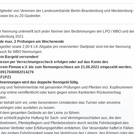
tglieder von Vereinen der Landesverbände Berlin-Brandenburg und Mecklenburg-
wie bis zu 20 Gastreiter.
r Nennung unterwirft sich jeder Nenner den Bestimmungen der LPO / WBO und de
ndenburg 2021
erde max. 2 Prüfungen am Wochenende
gelder sowie 2,00 € LK-Abgabe pro reservierten Startplatz sind mit der Nennung
lt auch für WBO Nennungen.
n Bargeld versenden!
ssen per Verrechnungsscheck erfolgen oder auf das Konto des
rein Pinnow e.V. bis zum Nennungsschluss am 21.06.2021 eingezahlt werden.
0917040082014276
EF1PZ1
nennungen wird das doppelte Nenngeld fällig.
ilung und Teilnehmerliste mit genannten Prüfungen und Pferden incl. Kopfnummern
ung-online veröffentlicht oder kann gegen einen frankierten Rückumschlag
den.
er behält sich vor, unter besonderen Umständen das Turnier oder einzelne
erlegen oder ausfallen zu lassen.
f dem gesamten Gelände an der Leine zu führen.
ter schließt jegliche Haftung für Sach- und Vermögensschäden aus, die den
lnehmern, Pferdepflegern und Pferdebesitzern durch leichte Fahrlässigkeit des
 seiner Vertreter oder Erfüllungsgehilfen entstehen. Der Veranstalter haftet in Fällen
 der groben Fahrlässigkeit sowie bei Verletzung des Lebens, des Körpers oder der