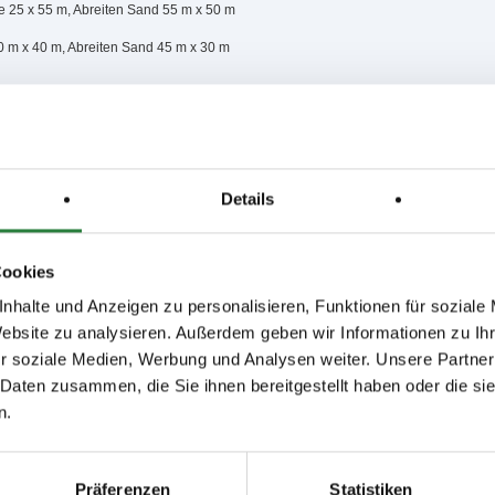
e 25 x 55 m, Abreiten Sand 55 m x 50 m
 m x 40 m, Abreiten Sand 45 m x 30 m
,3,11,14,15; nachm.: 4,5,16,17,18,19,20,21,22,23,24
,8,12; nachm.: 9,10,13
Details
issen auf www.fn-erfolgsdaten.de
Cookies
nhalte und Anzeigen zu personalisieren, Funktionen für soziale
Website zu analysieren. Außerdem geben wir Informationen zu I
r soziale Medien, Werbung und Analysen weiter. Unsere Partner
 Daten zusammen, die Sie ihnen bereitgestellt haben oder die s
Disziplin
Preisgeld
LKL/Art
n.
*
SPR
150,00 €
3 4 5 6 LP
Präferenzen
Statistiken