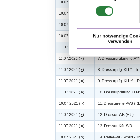
10.07.2021 (
v
)
2. Springprüfung Kl. A**
10.07.2021 (
v
)
3. Springprüfung Kl.L
10.07.2021 (
n
)
4. Springprfg.m.steigen
Nur notwendige Cook
10.07.2021 (
n
)
5. Springprfg.Kl.M* m.St.
verwenden
11.07.2021 (
v
)
6. Dressurprüfung Kl.A*
11.07.2021 (
v
)
7. Dressurprüfung Kl.A**
11.07.2021 (
v
)
8. Dressurprfg. Kl.L* - Tr.
11.07.2021 (
n
)
9. Dressurprfg. Kl.L** - Tr
11.07.2021 (
n
)
10. Dressurprüfung Kl.M
10.07.2021 (
v
)
11. Dressurreiter-WB (RE
11.07.2021 (
v
)
12. Dressur-WB (E 5)
11.07.2021 (
n
)
13. Dressur-Kür-WB
10.07.2021 (
v
)
14. Reiter-WB Schritt - T