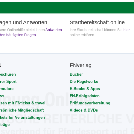
agen und Antworten
Startbereitschaft.online
ere Onlinehilfe bietet Ihnen
Antworten
Ihre Startbereitschaft können Sie
hier
den häufigsten Fragen.
online erklären.
N
FNverlag
oschüren
Bücher
rer Sport
Die Regelwerke
rmulare
E-Books & Apps
ws
FN-Erfolgsdaten
sen mit FNticket & travel
Prüfungsvorbereitung
rsönliche Mitgliedschaft
Videos & DVDs
kets für Veranstaltungen
rträge