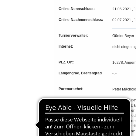
Online-Nennschluss:
21.06.2021 , 
Online-Nachnennschluss:
02.07.2021 , 
Turnierverwalter:
Günter Beyer
Internet:
nicht eingetra
PLZ, Ort:
16278, Anger
Längengrad, Breitengrad
-, -
Parcourschef:
Peter Mächol
Richter:
Hannelore Be
Konstanze Da
Claus Förster
Katharina Fuc
Claudia Herr
Gabriele Lied
Regina Stenz