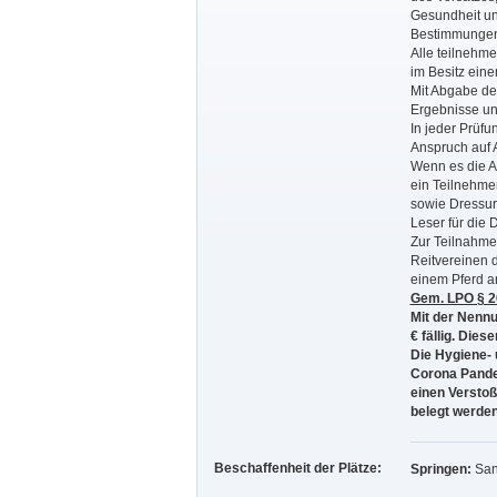
Gesundheit un
Bestimmungen. 
Alle teilnehme
im Besitz eine
Mit Abgabe der
Ergebnisse und
In jeder Prüfu
Anspruch auf 
Wenn es die Au
ein Teilnehme
sowie Dressur
Leser für die 
Zur Teilnahme
Reitvereinen d
einem Pferd an
Gem. LPO § 26
Mit der Nennu
€ fällig. Die
Die Hygiene-
Corona Pandem
einen Versto
belegt werden
Beschaffenheit der Plätze:
Springen:
San