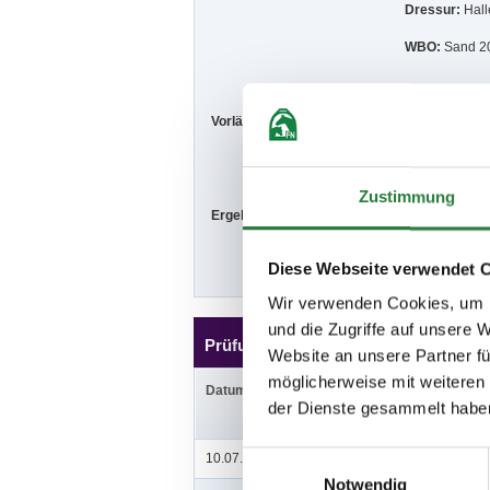
Dressur:
Hall
WBO:
Sand 20
Vorläufige Zeitenteilung:
Sa. vorm.: 1,2
So. vorm.: 6,7
Zustimmung
Ergebnisse:
Zu den Ergebn
Diese Webseite verwendet 
Wir verwenden Cookies, um I
und die Zugriffe auf unsere 
Prüfungen
Website an unsere Partner fü
möglicherweise mit weiteren
Datum
Prüfung
der Dienste gesammelt habe
Einwilligungsauswahl
10.07.2021 (
v
)
1. Stilspringprüfung Kl.A
Notwendig