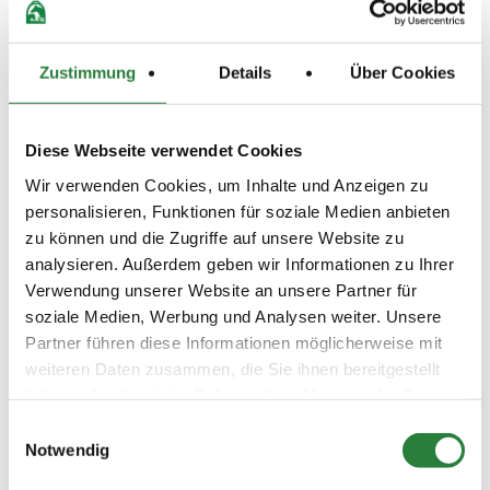
17.04.2025
6. Gewöhnungs-Spring-LP
GWS
(
v
)
n.Clear-Round-RV 80cm
Zustimmung
Details
Über Cookies
Preisgeld
100,00 €
LKL/Art
Diese Webseite verwendet Cookies
1 2 3 4 5 6 LP
Wir verwenden Cookies, um Inhalte und Anzeigen zu
17.04.2025
7. Springpferdeprüfung Kl.A*
SPF
personalisieren, Funktionen für soziale Medien anbieten
(
v
)
90cm
zu können und die Zugriffe auf unsere Website zu
Preisgeld
analysieren. Außerdem geben wir Informationen zu Ihrer
150,00 €
Verwendung unserer Website an unsere Partner für
LKL/Art
soziale Medien, Werbung und Analysen weiter. Unsere
1 2 3 4 5 6 LP
Partner führen diese Informationen möglicherweise mit
weiteren Daten zusammen, die Sie ihnen bereitgestellt
17.04.2025
8. Springpferdeprüfung Kl.A**
SPF
(
n
)
100cm
haben oder die sie im Rahmen Ihrer Nutzung der Dienste
gesammelt haben.
Preisgeld
Einwilligungsauswahl
150,00 €
Notwendig
LKL/Art