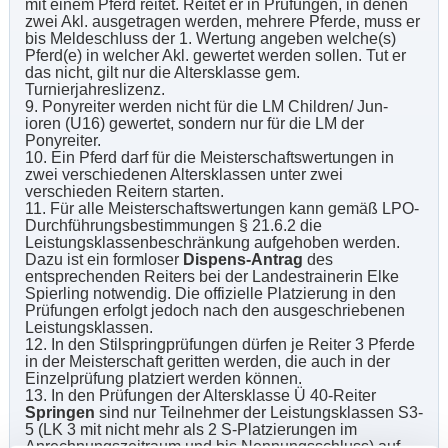
mit einem Pferd reitet. Reitet er in Prüfungen, in denen
zwei Akl. ausgetragen werden, mehrere Pferde, muss er
bis Meldeschluss der 1. Wertung angeben welche(s)
Pferd(e) in welcher Akl. gewertet werden sollen. Tut er
das nicht, gilt nur die Altersklasse gem.
Turnierjahreslizenz.
9. Ponyreiter werden nicht für die LM Children/ Jun-
ioren (U16) gewertet, sondern nur für die LM der
Ponyreiter.
10. Ein Pferd darf für die Meisterschaftswertungen in
zwei verschiedenen Altersklassen unter zwei
verschieden Reitern starten.
11. Für alle Meisterschaftswertungen kann gemäß LPO-
Durchführungsbestimmungen § 21.6.2 die
Leistungsklassenbeschränkung aufgehoben werden.
Dazu ist ein formloser
Dispens-Antrag
des
entsprechenden Reiters bei der Landestrainerin Elke
Spierling notwendig. Die offizielle Platzierung in den
Prüfungen erfolgt jedoch nach den ausgeschriebenen
Leistungsklassen.
12. In den Stilspringprüfungen dürfen je Reiter 3 Pferde
in der Meisterschaft geritten werden, die auch in der
Einzelprüfung platziert werden können.
13. In den Prüfungen der Altersklasse Ü 40-Reiter
Springen
sind nur Teilnehmer der Leistungsklassen S3-
5 (LK 3 mit nicht mehr als 2 S-Platzierungen im
Anrechnungszeitraum und bis Nennungsschluss) auf