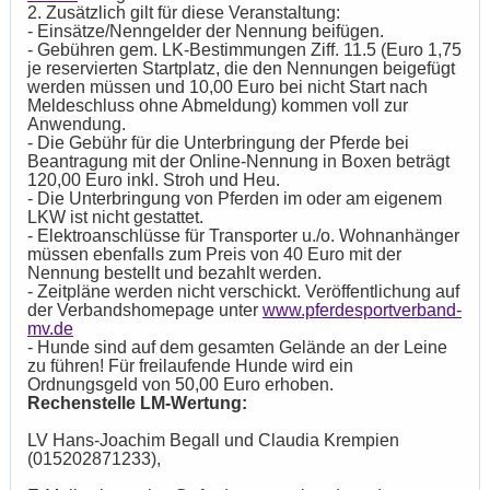
2. Zusätzlich gilt für diese Veranstaltung:
- Einsätze/Nenngelder der Nennung beifügen.
- Gebühren gem. LK-Bestimmungen Ziff. 11.5 (Euro 1,75
je reservierten Startplatz, die den Nennungen beigefügt
werden müssen und 10,00 Euro bei nicht Start nach
Meldeschluss ohne Abmeldung) kommen voll zur
Anwendung.
- Die Gebühr für die Unterbringung der Pferde bei
Beantragung mit der Online-Nennung in Boxen beträgt
120,00 Euro inkl. Stroh und Heu.
- Die Unterbringung von Pferden im oder am eigenem
LKW ist nicht gestattet.
- Elektroanschlüsse für Transporter u./o. Wohnanhänger
müssen ebenfalls zum Preis von 40 Euro mit der
Nennung bestellt und bezahlt werden.
- Zeitpläne werden nicht verschickt. Veröffentlichung auf
der Verbandshomepage unter
www.pferdesportverband-
mv.de
- Hunde sind auf dem gesamten Gelände an der Leine
zu führen! Für freilaufende Hunde wird ein
Ordnungsgeld von 50,00 Euro erhoben.
Rechenstelle LM-Wertung:
LV Hans-Joachim Begall und Claudia Krempien
(015202871233),