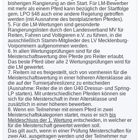
bisherigen Rangierung an den Start. Für LM-Bewerber
mit mehr als einem Pferd kann bezüglich der Startfolge
gem. LPO §48 auch eine andere Regelung getroffen
werden (mit Ausnahme des bestplatzierten Pferdes).
5. Für die LM-Wertungen sind gesonderte
Rangierungslisten durch den Landesverband MV für
Reiten, Fahren und Voltigieren e.V. zu führen, in die
ausschließlich Stamm-Mitglieder des LV Mecklenburg-
Vorpommern aufgenommen werden.
6. In allen Wertungsprüfungen sind für die
Meisterschaftswertung drei Pferde pro Reiter erlaubt.
Das beste Pferd über alle 2 Wertungsprüfungen wird für
die LM gewertet.
7. Reitern ist es freigestellt, sich von vornherein für die
Meisterschaftswertung in einer höheren Altersklasse als
die auf der Turnierjahreslizenz zu entscheiden
(Ausnahme: Reiter die in den Ü40 Dressur- und Spring-
LP starten). Mit unterschiedlichen Pferden können sie
sich für die Meisterschaft in ihrer Altersklasse und
zusätzlich in einer höheren bewerben.
8. Wenn ein Teilnehmer mit einem Pferd in zwei
Meisterschaftskategorien startet, muss er sich
bis
Meldeschluss der 1. Wertung
entscheiden, in welcher er
für die Meisterschaft gewertet werden soll.
Das gilt auch, wenn in einer Prüfung Meisterschaften für
zwei Akl. ausgetragen werden und der Teilnehmer nur