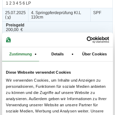
1 2 3 4 5 6 LP
25.07.2025
4. Springpferdeprüfung Kl.L
SPF
(
v
)
110cm
Preisgeld
200,00 €
LKL/Art
1 2 3 4 5 LP
25.07.2025
5. Springpferdeprüfung Kl.M*
SPF
Zustimmung
Details
Über Cookies
(
n
)
120cm
Preisgeld
250,00 €
Diese Webseite verwendet Cookies
LKL/Art
Wir verwenden Cookies, um Inhalte und Anzeigen zu
1 2 3 4 LP
personalisieren, Funktionen für soziale Medien anbieten
25.07.2025
6. Stilspringprüfung Kl.A* 90cm
SPR
zu können und die Zugriffe auf unsere Website zu
(
n
)
analysieren. Außerdem geben wir Informationen zu Ihrer
Preisgeld
Verwendung unserer Website an unsere Partner für
150,00 €
soziale Medien, Werbung und Analysen weiter. Unsere