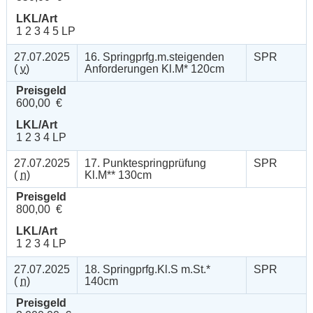
LKL/Art
1 2 3 4 5 LP
27.07.2025
16. Springprfg.m.steigenden
SPR
(
v
)
Anforderungen Kl.M* 120cm
Preisgeld
600,00 €
LKL/Art
1 2 3 4 LP
27.07.2025
17. Punktespringprüfung
SPR
(
n
)
Kl.M** 130cm
Preisgeld
800,00 €
LKL/Art
1 2 3 4 LP
27.07.2025
18. Springprfg.Kl.S m.St.*
SPR
(
n
)
140cm
Preisgeld