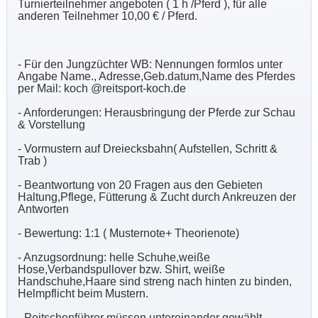
Turnierteilnehmer angeboten ( 1 h /Pferd ), für alle
anderen Teilnehmer 10,00 € / Pferd.
- Für den Jungzüchter WB: Nennungen formlos unter
Angabe Name., Adresse,Geb.datum,Name des Pferdes
per Mail: koch @reitsport-koch.de
- Anforderungen: Herausbringung der Pferde zur Schau
& Vorstellung
- Vormustern auf Dreiecksbahn( Aufstellen, Schritt &
Trab )
- Beantwortung von 20 Fragen aus den Gebieten
Haltung,Pflege, Fütterung & Zucht durch Ankreuzen der
Antworten
- Bewertung: 1:1 ( Musternote+ Theorienote)
- Anzugsordnung: helle Schuhe,weiße
Hose,Verbandspullover bzw. Shirt, weiße
Handschuhe,Haare sind streng nach hinten zu binden,
Helmpflicht beim Mustern.
- Peitschenführer müssen untereinander gewählt