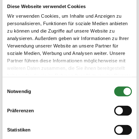
Diese Webseite verwendet Cookies
LKL/Art
6 7 LP
Wir verwenden Cookies, um Inhalte und Anzeigen zu
personalisieren, Funktionen für soziale Medien anbieten
20.06.2026
9. Gewöhnungs-Spring-LP
GWS
(
v
)
n.Clear-Round-RV 80cm
zu können und die Zugriffe auf unsere Website zu
analysieren. Außerdem geben wir Informationen zu Ihrer
Preisgeld
100,00 €
Verwendung unserer Website an unsere Partner für
soziale Medien, Werbung und Analysen weiter. Unsere
LKL/Art
1 2 3 4 5 6 7 LP
Partner führen diese Informationen möglicherweise mit
weiteren Daten zusammen, die Sie ihnen bereitgestellt
20.06.2026
10. Springpferdeprüfung Kl.A*
SPF
haben oder die sie im Rahmen Ihrer Nutzung der Dienste
(
v
)
90cm
gesammelt haben.
Einwilligungsauswahl
Preisgeld
Notwendig
150,00 €
LKL/Art
1 2 3 4 5 6 LP
Präferenzen
20.06.2026
11. Springpferdeprüfung Kl.A**
SPF
(
v
)
100cm
Statistiken
Preisgeld
200,00 €