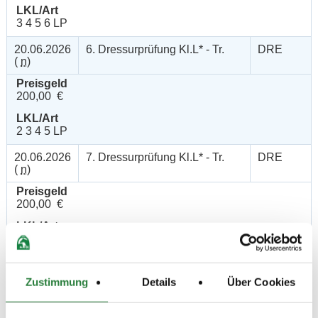
LKL/Art
3 4 5 6 LP
20.06.2026
6. Dressurprüfung Kl.L* - Tr.
DRE
(
n
)
Preisgeld
200,00 €
LKL/Art
2 3 4 5 LP
20.06.2026
7. Dressurprüfung Kl.L* - Tr.
DRE
(
n
)
Preisgeld
200,00 €
LKL/Art
2 3 4 5 LP
21.06.2026
8. Dressurprüfung Kl.E
DRE
(
n
)
Zustimmung
Details
Über Cookies
Preisgeld
100,00 €