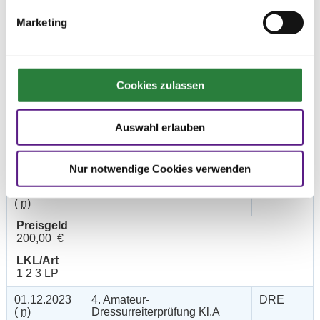
Preisgeld
150,00 €
Marketing
LKL/Art
2 3 4 5 LP
01.12.2023
2. Dressurpferdeprfg. Kl.A
DPF
Cookies zulassen
(
v
)
Preisgeld
Auswahl erlauben
150,00 €
LKL/Art
3 4 5 LP
Nur notwendige Cookies verwenden
01.12.2023
3. Dressurprfg. Kl.L**
DRE
(
n
)
Preisgeld
200,00 €
LKL/Art
1 2 3 LP
01.12.2023
4. Amateur-
DRE
(
n
)
Dressurreiterprüfung Kl.A