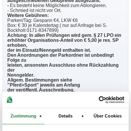
ausgeschriebenen Geldpreise ausgezahlt.
-
Es besteht keine Möglichkeit zum Ablongieren.
- Schmied ist nicht vor Ort.
Weitere Gebühren:
Parken/Tag: Gespann €4, LKW €6
Box: € 30 je Kalendertag ( nur auf Anfrage bei S.
Bockholt 0171-8347899)
Achtung: In allen Prüfungen wird gem. § 27 LPO ein
erhöhter Organisations-Anteil von € 5,00 je res. SP
erhoben,
der im Einsatz/Nenngeld enthalten ist.
Den Anordnungen der Parkordner ist unbedingt
Folge zu
leisten, ansonsten Ausschluss ohne Rückzahlung
der
Nenngelder.
Allgem. Bestimmungen siehe
"Pferd+Sport" jeweils am Anfang
der veröffentl. Ausschreibung.
Beschaffenheit der Plätze:
Prüfungshalle 25x55m,
Zustimmung
Details
Über Cookies
Vorbereitung: 20x60m