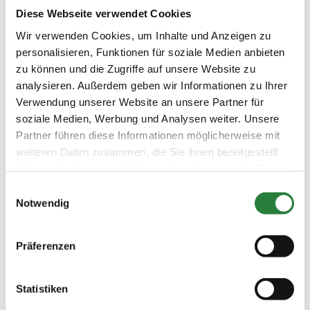
Diese Webseite verwendet Cookies
Vorläufige Zeitenteilung:
Fr. vorm.: 1,2; nachm.: 3,4
Wir verwenden Cookies, um Inhalte und Anzeigen zu
Sa. vorm.: 5,6; nachm.: 7,8,9
personalisieren, Funktionen für soziale Medien anbieten
So. vorm.: 10; nachm.: 11
zu können und die Zugriffe auf unsere Website zu
analysieren. Außerdem geben wir Informationen zu Ihrer
Verwendung unserer Website an unsere Partner für
Ergebnisse:
soziale Medien, Werbung und Analysen weiter. Unsere
Zu den Ergebnissen auf www.fn-erfolgsdaten.de
Partner führen diese Informationen möglicherweise mit
weiteren Daten zusammen, die Sie ihnen bereitgestellt
haben oder die sie im Rahmen Ihrer Nutzung der Dienste
gesammelt haben.
Einwilligungsauswahl
Prüfungen
Notwendig
Datum
Prüfung
Disziplin
Präferenzen
01.12.2023
1. Reitpferdeprüfung
RPF
Statistiken
(
v
)