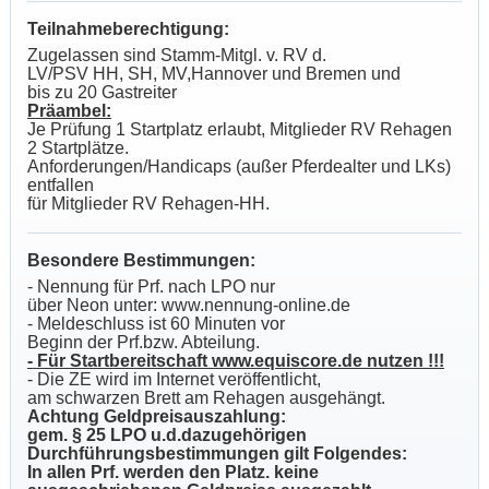
Teilnahmeberechtigung:
Zugelassen sind Stamm-Mitgl. v. RV d.
LV/PSV HH, SH, MV,Hannover und Bremen und
bis zu 20 Gastreiter
Präambel:
Je Prüfung 1 Startplatz erlaubt, Mitglieder RV Rehagen
2 Startplätze.
Anforderungen/Handicaps (außer Pferdealter und LKs)
entfallen
für Mitglieder RV Rehagen-HH.
Besondere Bestimmungen:
- Nennung für Prf. nach LPO nur
über Neon unter: www.nennung-online.de
- Meldeschluss ist 60 Minuten vor
Beginn der Prf.bzw. Abteilung.
- Für Startbereitschaft www.equiscore.de nutzen !!!
- Die ZE wird im Internet veröffentlicht,
am schwarzen Brett am Rehagen ausgehängt.
Achtung Geldpreisauszahlung:
gem. § 25 LPO u.d.dazugehörigen
Durchführungsbestimmungen gilt Folgendes:
In allen Prf. werden den Platz. keine