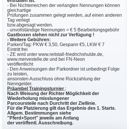
enthalten ist.
- Bei Nichterreichen der verlangten Nennungen können
gleichartige
Prüfungen zusammen gelegt werden, auf einen anderen
Tag verlegt
bzw.abgesagt werden.
- unvollständige Nennungen = € 5 Bearbeitungsgebühr
Gastboxen stehen nicht zur Verfügung !
- Weitere Gebühren:
Parken/Tag: PKW € 3,50, Gespann €5, LKW € 7
Eintritt frei
- ZE wird unter www.reitstall-friedrichshulde.de,
www.mervestelle.de und bei FN-Neon
veröffentlicht
- Den Anweisungen der Parkordner ist unbedingt Folge
zu leisten,
ansonsten Ausschluss ohne Rückzahlung der
Nenngelder.
Präambel Trainingsturnier
:
Nach Weisung der Richter Möglichkeit der
Wiederholung misslungener
Parcoursteile nach Durchritt der Ziellinie.
Für die Platzierung gilt das Ergebnis des 1. Starts.
Allgem. Bestimmungen siehe
"Pferd+Sport" jeweils am Anfang
der veröffentl. Ausschreibung.