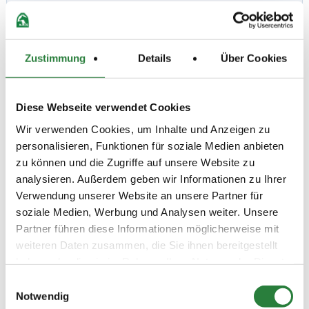
Beschaffenheit der Plätze:
Beschaffenheit der Plätze:
Turnierhalle:
Zustimmung
Details
Über Cookies
23x70m
Vorbereitungshalle:
20x40m
Diese Webseite verwendet Cookies
Wir verwenden Cookies, um Inhalte und Anzeigen zu
Vorläufige Zeitenteilung:
personalisieren, Funktionen für soziale Medien anbieten
Sa. vorm.: 1,2,3; nachm.: 4,5,6
So. vorm.: 7,8,9; nachm.: 10,11
zu können und die Zugriffe auf unsere Website zu
analysieren. Außerdem geben wir Informationen zu Ihrer
Weitere Infos und ZE nur auf der homepage
Verwendung unserer Website an unsere Partner für
www.friedrichshulde.com, www.mervestelle.de oder bei
Neon
soziale Medien, Werbung und Analysen weiter. Unsere
Partner führen diese Informationen möglicherweise mit
Ergebnisse:
weiteren Daten zusammen, die Sie ihnen bereitgestellt
Zu den Ergebnissen auf www.fn-erfolgsdaten.de
haben oder die sie im Rahmen Ihrer Nutzung der Dienste
gesammelt haben.
Einwilligungsauswahl
Notwendig