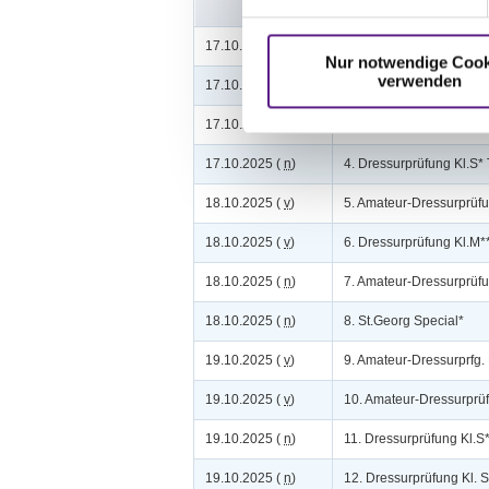
17.10.2025 (
v
)
1. Dressurpferdeprfg. Kl
Nur notwendige Cook
verwenden
17.10.2025 (
v
)
2. Dressurpferdeprfg.Kl.
17.10.2025 (
n
)
3. Dressurpferdeprfg. Kl
17.10.2025 (
n
)
4. Dressurprüfung Kl.S*
18.10.2025 (
v
)
5. Amateur-Dressurprüf
18.10.2025 (
v
)
6. Dressurprüfung Kl.M*
18.10.2025 (
n
)
7. Amateur-Dressurprüf
18.10.2025 (
n
)
8. St.Georg Special*
19.10.2025 (
v
)
9. Amateur-Dressurprfg. 
19.10.2025 (
v
)
10. Amateur-Dressurprü
19.10.2025 (
n
)
11. Dressurprüfung Kl.S
19.10.2025 (
n
)
12. Dressurprüfung Kl. S