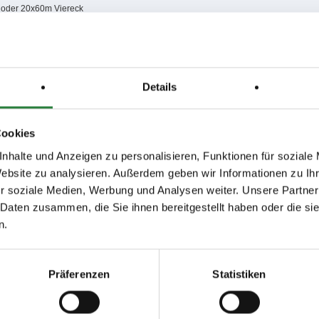
 oder 20x60m Viereck
Viereck
 nachm.: 3,4
Details
; nachm.: 7,8
0; nachm.: 11,12
 und ZE nur auf der homepage www.friedrichshulde.com oder bei Neon Der
Cookies
ehält sich vor, bei nicht erreichtem Nennungsergebnis, die Prüfungen unter den 3
legen.
nhalte und Anzeigen zu personalisieren, Funktionen für soziale
Website zu analysieren. Außerdem geben wir Informationen zu I
r soziale Medien, Werbung und Analysen weiter. Unsere Partner
issen auf www.fn-erfolgsdaten.de
 Daten zusammen, die Sie ihnen bereitgestellt haben oder die s
n.
Präferenzen
Statistiken
Disziplin
Preisgeld
LKL/Art