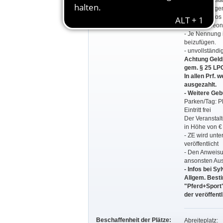
- Der Veranstal
30 Nennungen
-Weitere Info
oder bei Neon
- Je Nennung 
beizufügen.
- unvollständ
Achtung Geld
gem. § 25 LP
In allen Prf. 
ausgezahlt.
- Weitere Geb
Parken/Tag: P
Eintritt frei
Der Veranstalt
in Höhe von € 
- ZE wird unte
veröffentlicht
- Den Anweisun
ansonsten Aus
- Infos bei S
Allgem. Best
"Pferd+Sport
der veröffent
Beschaffenheit der Plätze:
Abreiteplatz: