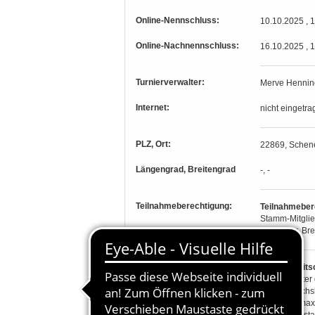
Online-Nennschluss:
10.10.2025 , 
Online-Nachnennschluss:
16.10.2025 , 
Turnierverwalter:
Merve Hennin
Internet:
nicht eingetra
PLZ, Ort:
22869, Schene
Längengrad, Breitengrad
-, -
Teilnahmeberechtigung:
Teilnahmebere
Stamm-Mitglie
Hannover, Bre
Besondere Bestimmungen:
-
Startbereits
- Jeder Reiter 
von Friedrichs
- Je Pferd max.