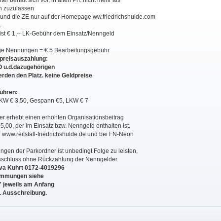
ter behält sich vor, in allen Prf. nicht mehr als
 zuzulassen
s und die ZE nur auf der Homepage ww.friedrichshulde.com
.
ist € 1,-- LK-Gebühr dem Einsatz/Nenngeld
ige Nennungen = € 5 Bearbeitungsgebühr
preisauszahlung:
O u.d.dazugehörigen
werden den Platz. keine Geldpreise
ühren:
KW € 3,50, Gespann €5, LKW € 7
er erhebt einen erhöhten Organisationsbeitrag
5,00, der im Einsatz bzw. Nenngeld enthalten ist.
r www.reitstall-friedrichshulde.de und bei FN-Neon
gen der Parkordner ist unbedingt Folge zu leisten,
schluss ohne Rückzahlung der Nenngelder.
ylva Kuhrt 0172-4019296
immungen siehe
" jeweils am Anfang
l. Ausschreibung.