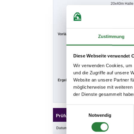
20x40m Halle
Prüfungsplatz:
Halle 20x60m 
Vorläufige Zeitenteilung:
Fr. vorm.: 1,2;
Zustimmung
Sa. vorm.: 5,6
So. vorm.: 9,1
Weitere Infos
Diese Webseite verwendet 
Veranstalter b
Tagen zu ver
Wir verwenden Cookies, um I
und die Zugriffe auf unsere 
Website an unsere Partner fü
Ergebnisse:
Zu den Ergebn
möglicherweise mit weiteren
der Dienste gesammelt habe
Einwilligungsauswahl
Notwendig
Prüfungen
Datum
Prüfung