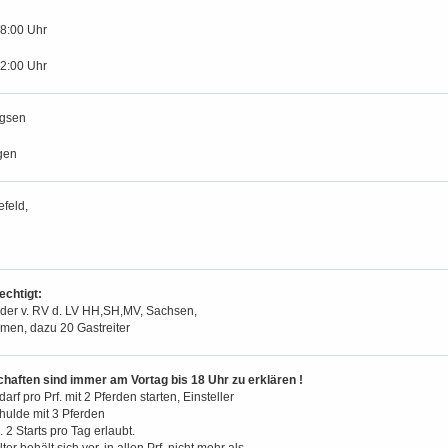
18:00 Uhr
12:00 Uhr
gsen
gen
feld,
chtigt:
der v. RV d. LV HH,SH,MV, Sachsen,
men, dazu 20 Gastreiter
chaften sind immer am Vortag bis 18 Uhr zu erklären !
darf pro Prf. mit 2 Pferden starten, Einsteller
hulde mit 3 Pferden
 2 Starts pro Tag erlaubt.