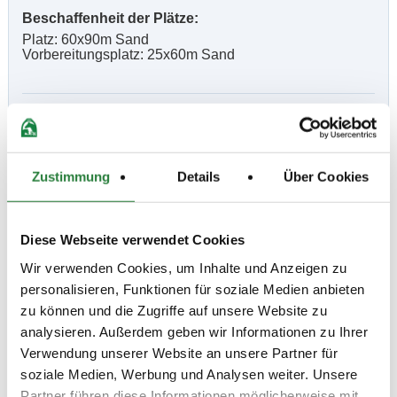
Beschaffenheit der Plätze:
Platz: 60x90m Sand
Vorbereitungsplatz: 25x60m Sand
Vorläufige Zeitenteilung:
Di. vorm.: 1; nachm.: 2,3
Mi. vorm.: 4; nachm.: 5,6
Do. vorm.: 7; nachm.: 8,9
Zustimmung
Details
Über Cookies
Sa.vorm.: 1; Sa.nachm.: 2,3 So.vorm.: 4,5; nachm.: 6,7
Diese Webseite verwendet Cookies
Ergebnisse:
Zu den Ergebnissen auf www.fn-erfolgsdaten.de
Wir verwenden Cookies, um Inhalte und Anzeigen zu
personalisieren, Funktionen für soziale Medien anbieten
zu können und die Zugriffe auf unsere Website zu
analysieren. Außerdem geben wir Informationen zu Ihrer
Verwendung unserer Website an unsere Partner für
Prüfungen
soziale Medien, Werbung und Analysen weiter. Unsere
Partner führen diese Informationen möglicherweise mit