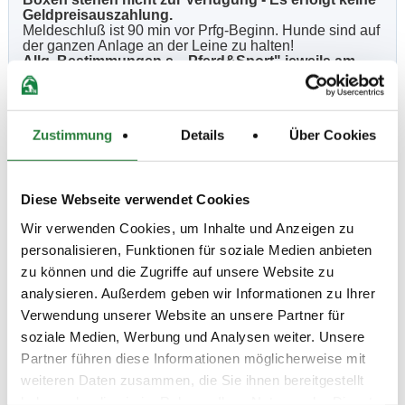
Geldpreisauszahlung.
Meldeschluß ist 90 min vor Prfg-Beginn. Hunde sind auf
der ganzen Anlage an der Leine zu halten!
Allg. Bestimmungen s. „Pferd&Sport" jeweils am
Anfang der veröffentlichen Ausschreibungen.
ACHTUNG: In Prfg.1-3 wird gem.§ 27 LPO ein
erhöhter Organisations-Anteil v. 5,- EUR je
reserviertem Startplatz erhoben, der im Einsatz /
Zustimmung
Details
Über Cookies
Nenngeld enthalten ist. Der Beitrag beinhaltet
Mehraufwendungen aufgrund der Corona-
Pandemie, ohne die eine Durchführung des Turniers
nicht möglich ist. Es gilt die aktuelle Verordnung
Diese Webseite verwendet Cookies
zum Schutz vor Neuinfektionen m.d. Corona-Virus
für Schleswig-Holstein!
Wir verwenden Cookies, um Inhalte und Anzeigen zu
personalisieren, Funktionen für soziale Medien anbieten
Beschaffenheit der Plätze:
zu können und die Zugriffe auf unsere Website zu
Veröffentlichung d.Zeiteinteilung unter www.nennung-
analysieren. Außerdem geben wir Informationen zu Ihrer
online.de u.
www.Reitgemeinschaft-Ahrensfelde.de
,
kein Postversand
Verwendung unserer Website an unsere Partner für
Vorbereitungsplatz Halle: 20x40m, Plätze: 20x60m,
soziale Medien, Werbung und Analysen weiter. Unsere
20x40m(Sand)
Partner führen diese Informationen möglicherweise mit
Prüfung: Halle 20x60m, Platz 20x60m Sand
weiteren Daten zusammen, die Sie ihnen bereitgestellt
haben oder die sie im Rahmen Ihrer Nutzung der Dienste