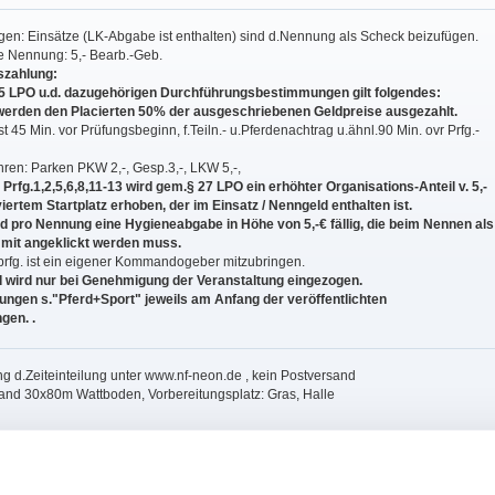
: Einsätze (LK-Abgabe ist enthalten) sind d.Nennung als Scheck beizufügen.
e Nennung: 5,- Bearb.-Geb.
szahlung:
5 LPO u.d. dazugehörigen Durchführungsbestimmungen gilt folgendes:
. werden den Placierten 50% der ausgeschriebenen Geldpreise ausgezahlt.
t 45 Min. vor Prüfungsbeginn, f.Teiln.- u.Pferdenachtrag u.ähnl.90 Min. ovr Prfg.-
ren: Parken PKW 2,-, Gesp.3,-, LKW 5,-,
rfg.1,2,5,6,8,11-13 wird gem.§ 27 LPO ein erhöhter Organisations-Anteil v. 5,-
iertem Startplatz erhoben, der im Einsatz / Nenngeld enthalten ist.
rd pro Nennung eine Hygieneabgabe in Höhe von 5,-€ fällig, die beim Nennen als
 mit angeklickt werden muss.
rprfg. ist ein eigener Kommandogeber mitzubringen.
 wird nur bei Genehmigung der Veranstaltung eingezogen.
ngen s."Pferd+Sport" jeweils am Anfang der veröffentlichten
gen.
.
ng d.Zeiteinteilung unter www.nf-neon.de
, kein Postversand
and 30x80m Wattboden, Vorbereitungsplatz: Gras, Halle
,3; nachm.: 4,5,6
,9,10; nachm.: 11,12,13