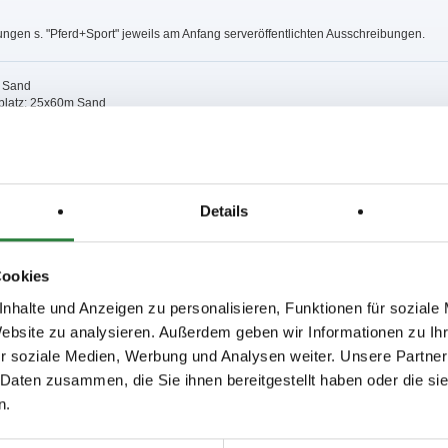
ngen s. "Pferd+Sport" jeweils am Anfang serveröffentlichten Ausschreibungen.
m Sand
platz: 25x60m Sand
; nachm.: 3,4,5
; nachm.: 8,9,10
Details
a.nachm.: 2,3 So.vorm.: 4,5; nachm.: 6,7
Cookies
issen auf www.fn-erfolgsdaten.de
nhalte und Anzeigen zu personalisieren, Funktionen für soziale
Website zu analysieren. Außerdem geben wir Informationen zu I
r soziale Medien, Werbung und Analysen weiter. Unsere Partner
 Daten zusammen, die Sie ihnen bereitgestellt haben oder die s
n.
Disziplin
Preisgeld
LKL/Art