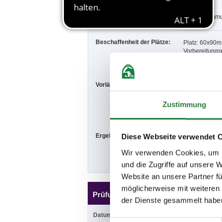
Parken frei.
Allg. Bestimmu
Beschaffenheit der Plätze:
Platz: 60x90
Vorbereitungs
Vorläufige Zeitenteilung:
Sa. vorm.: 1,2
So. vorm.: 6,7
Zustimmung
Sa.vorm.: 1; S
Ergebnisse:
Diese Webseite verwendet 
Zu den Ergebn
Wir verwenden Cookies, um I
und die Zugriffe auf unsere 
Website an unsere Partner fü
möglicherweise mit weiteren
Prüfungen
der Dienste gesammelt habe
Datum
Prüfung