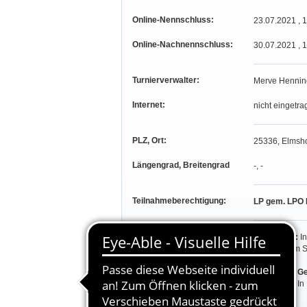
Online-Nennschluss:
23.07.2021 , 
Online-Nachnennschluss:
30.07.2021 , 
Turnierverwalter:
Merve Hennin
Internet:
nicht eingetra
PLZ, Ort:
25336, Elmsh
Längengrad, Breitengrad
-, -
Teilnahmeberechtigung:
LP gem. LPO P
Besondere Bestimmungen:
ACHTUNG:
I
reserviertem S
ACHTUNG Gel
Folgendes: In 