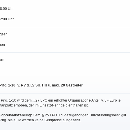
18:00 Uhr
12:00 Uhr
gsen
gen
orn
rfg. 1-10: v. RV d. LV SH, HH u. max. 20 Gastreiter
n Prfg. 1-10 wird gem. §27 LPO ein erhöhter Organisations-Anteil v. 5,- Euro je
tartplatz erhoben, der im Einsatz/Nenngeld enthalten ist.
dpreisauszahlung:
Gem. § 25 LPO u.d. dazugehörigen Durchführungsbest. gilt
Prfg. bis Kl. M werden keine Geldpreise ausgezahlt.