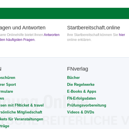
agen und Antworten
Startbereitschaft.online
ere Onlinehilfe bietet Ihnen
Antworten
Ihre Startbereitschaft können Sie
hier
den häufigsten Fragen.
online erklären.
N
FNverlag
oschüren
Bücher
rer Sport
Die Regelwerke
rmulare
E-Books & Apps
ws
FN-Erfolgsdaten
sen mit FNticket & travel
Prüfungsvorbereitung
rsönliche Mitgliedschaft
Videos & DVDs
kets für Veranstaltungen
rträge