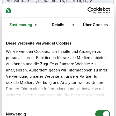
So. vorm.: 10,11,12; nachm.: 13,14,15,16,17,18
Ergebnisse:
Zustimmung
Details
Über Cookies
Zu den Ergebnissen auf www.fn-erfolgsdaten.de
Diese Webseite verwendet Cookies
Wir verwenden Cookies, um Inhalte und Anzeigen zu
Prüfungen
personalisieren, Funktionen für soziale Medien anbieten
zu können und die Zugriffe auf unsere Website zu
analysieren. Außerdem geben wir Informationen zu Ihrer
Datum
Prüfung
Disziplin
Verwendung unserer Website an unsere Partner für
soziale Medien, Werbung und Analysen weiter. Unsere
23.07.2022 (
1. Springprüfung Kl.L
SPR
Partner führen diese Informationen möglicherweise mit
v
)
weiteren Daten zusammen, die Sie ihnen bereitgestellt
Preisgeld
haben oder die sie im Rahmen Ihrer Nutzung der Dienste
200,00 €
gesammelt haben.
Einwilligungsauswahl
LKL/Art
Notwendig