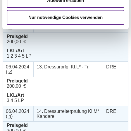
Auswahl erlauben
LKL/Art
2 3 4 5 6 LP
Nur notwendige Cookies verwenden
06.04.2024
12. Dressurreiterprüfung Kl.L*
DRE
(
v
)
Trense
Preisgeld
200,00 €
LKL/Art
1 2 3 4 5 LP
06.04.2024
13. Dressurprfg. Kl.L* - Tr.
DRE
(
v
)
Preisgeld
200,00 €
LKL/Art
3 4 5 LP
06.04.2024
14. Dressurreiterprüfung Kl.M*
DRE
(
n
)
Kandare
Preisgeld
300,00 €