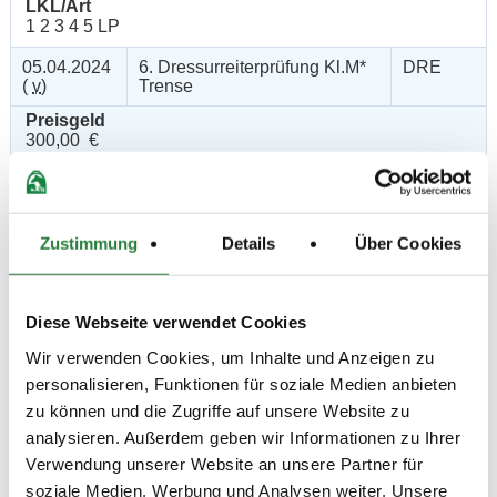
LKL/Art
1 2 3 4 5 LP
05.04.2024
6. Dressurreiterprüfung Kl.M*
DRE
(
v
)
Trense
Preisgeld
300,00 €
LKL/Art
1 2 3 4 LP
05.04.2024
7. Dressurprüfung Kl.M*
DRE
Zustimmung
Details
Über Cookies
(
n
)
Trense
Preisgeld
300,00 €
Diese Webseite verwendet Cookies
LKL/Art
Wir verwenden Cookies, um Inhalte und Anzeigen zu
1 2 3 4 LP
personalisieren, Funktionen für soziale Medien anbieten
05.04.2024
8. Dressurprüfung Kl.M**
DRE
zu können und die Zugriffe auf unsere Website zu
(
n
)
Kandare
analysieren. Außerdem geben wir Informationen zu Ihrer
Preisgeld
Verwendung unserer Website an unsere Partner für
500,00 €
soziale Medien, Werbung und Analysen weiter. Unsere