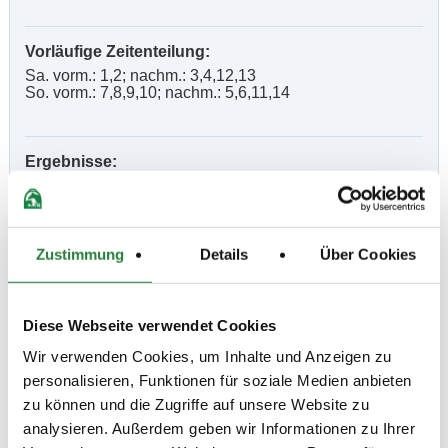
Vorläufige Zeitenteilung:
Sa. vorm.: 1,2; nachm.: 3,4,12,13
So. vorm.: 7,8,9,10; nachm.: 5,6,11,14
Ergebnisse:
Zu den Ergebnissen auf www.fn-erfolgsdaten.de
Zustimmung
Details
Über Cookies
Prüfungen
Diese Webseite verwendet Cookies
Wir verwenden Cookies, um Inhalte und Anzeigen zu
Datum
Prüfung
Disziplin
personalisieren, Funktionen für soziale Medien anbieten
zu können und die Zugriffe auf unsere Website zu
12.10.2024
1. Dressurreiterprüfung Kl.A
DRE
analysieren. Außerdem geben wir Informationen zu Ihrer
(
v
)