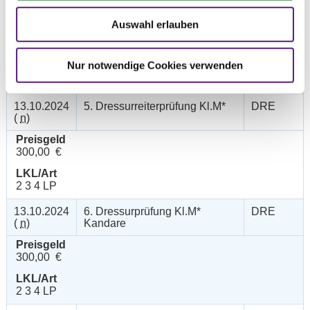
12.10.2024
4. Amateur-Dressurprfg. Kl.L* -
DRE
(
n
)
Tr.
Auswahl erlauben
Preisgeld
200,00 €
Nur notwendige Cookies verwenden
LKL/Art
3 4 5 LP
13.10.2024
5. Dressurreiterprüfung Kl.M*
DRE
(
n
)
Preisgeld
300,00 €
LKL/Art
2 3 4 LP
13.10.2024
6. Dressurprüfung Kl.M*
DRE
(
n
)
Kandare
Preisgeld
300,00 €
LKL/Art
2 3 4 LP