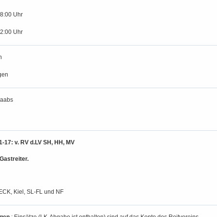
18:00 Uhr
12:00 Uhr
n
gen
waabs
-17: v. RV d.LV SH, HH, MV
Gastreiter.
CK, Kiel, SL-FL und NF