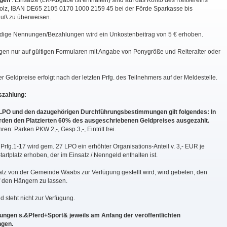
gen
: Einsätze (LK-Abgabe ist enthalten) sind auf das Konto des Reitvereins
z, IBAN DE65 2105 0170 1000 2159 45 bei der Förde Sparkasse bis
uß zu überweisen.
ndige Nennungen/Bezahlungen wird ein Unkostenbeitrag von 5 € erhoben.
 nur auf gültigen Formularen mit Angabe von Ponygröße und Reiteralter oder
 Geldpreise erfolgt nach der letzten Prfg. des Teilnehmers auf der Meldestelle.
szahlung:
 LPO und den dazugehörigen Durchführungsbestimmungen gilt folgendes: In
erden den Platzierten 60% des ausgeschriebenen Geldpreises ausgezahlt.
en: Parken PKW 2,-, Gesp.3,-, Eintritt frei.
fg.1-17 wird gem. 27 LPO ein erhöhter Organisations-Anteil v. 3,- EUR je
tartplatz erhoben, der im Einsatz / Nenngeld enthalten ist.
atz von der Gemeinde Waabs zur Verfügung gestellt wird, wird gebeten, den
f den Hängern zu lassen.
 steht nicht zur Verfügung.
ngen s.&Pferd+Sport& jeweils am Anfang der veröffentlichten
gen.