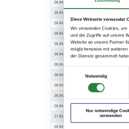
Zustimmung
26.04.2025 (
v
)
1. Reitpferdeprüfung
26.04.2025 (
v
)
2. Dressurpferdeprfg. Kl.A
Diese Webseite verwendet 
26.04.2025 (
v
)
3. Dressurreiterprüfung Kl
Wir verwenden Cookies, um I
26.04.2025 (
n
)
4. Dressurprüfung Kl.A*
und die Zugriffe auf unsere 
Website an unsere Partner fü
26.04.2025 (
n
)
5. Amateur-Dressurreiterp
möglicherweise mit weiteren
26.04.2025 (
n
)
6. Dressurprfg. Kl.L* - Tr.
der Dienste gesammelt habe
26.04.2025 (
v
)
7. Gewöhnungs-Spring-L
Einwilligungsauswahl
26.04.2025 (
v
)
8. Springpferdeprüfung K
Notwendig
26.04.2025 (
v
)
9. Springpferdeprüfung K
26.04.2025 (
v
)
10. Hunterklasse - 85er
26.04.2025 (
n
)
11. Hunterklasse - 95er
Nur notwendige Cook
verwenden
27.04.2025 (
n
)
12. Springprüfung Kl.A* 
26.04.2025 (
n
)
13. Stilspringprüfung Kl.