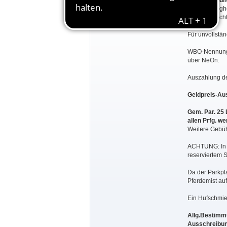
WBO-Nennun
Waabs-Langhol
Nennungsschl
Für unvollstä
WBO-Nennungen
über NeOn.
Auszahlung der
Geldpreis-Au
Gem. Par. 25
allen Prfg. w
Weitere Gebühr
ACHTUNG: In Pr
reserviertem S
Da der Parkpl
Pferdemist au
Ein Hufschmied
Allg.Bestimmu
Ausschreibun