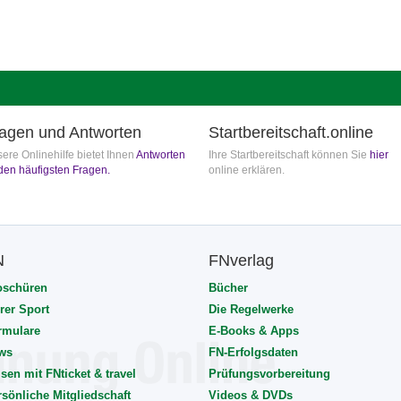
agen und Antworten
Startbereitschaft.online
ere Onlinehilfe bietet Ihnen
Antworten
Ihre Startbereitschaft können Sie
hier
den häufigsten Fragen.
online erklären.
N
FNverlag
oschüren
Bücher
rer Sport
Die Regelwerke
rmulare
E-Books & Apps
ws
FN-Erfolgsdaten
sen mit FNticket & travel
Prüfungsvorbereitung
rsönliche Mitgliedschaft
Videos & DVDs