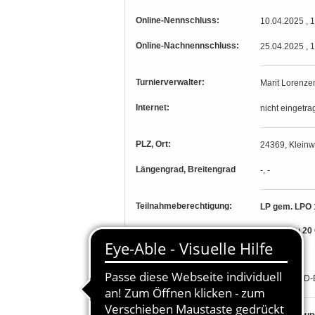
Online-Nennschluss:
10.04.2025 , 
Online-Nachnennschluss:
25.04.2025 , 
Turnierverwalter:
Marit Lorenze
Internet:
nicht eingetra
PLZ, Ort:
24369, Klein
Längengrad, Breitengrad
-, -
Teilnahmeberechtigung:
LP gem. LPO 1
und bis zu 20 
LP 19- 25
RV d .RB RD-E
Besondere Bestimmungen: