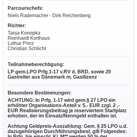
Parcourschefs:
Niels Rademacher - Dirk Reichenberg
Richter:
Tanja Konopka
Reinhardt Korthaus
Lothar Prinz
Christian Schlicht
Teilnahmeberechtigung:
LP gem.LPO Prfg.1-17 v.RV d. BRD, sowie 20
Gastreiter aus Dänemark m. Gastlizenz
Besondere Bestimmungen:
ACHTUNG: In Prfg. 1-17 wird gem.§ 27 LPO ein
erhöhter Organisations-Anteil v. 5,- EUR zzgl. 2 ,-
EUR Realisierungsbeitrag je reserviertem Startplatz
erhoben, der im Einsatz/Nenngeld enthalten ist.
Achtung Geldpreis-Auszahlung: Gem. § 25 LPO u.d.
dazugehörigen Durchführungsbest, gilt Folgendes:
In Prfg. bis einschl. Kl. M** werden 50 % der