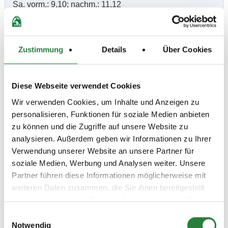
Sa. vorm.: 9,10; nachm.: 11,12
So. vorm.: 13,14,15; nachm.: 16,17
Ergebnisse:
Zustimmung
Details
Über Cookies
Zu den Ergebnissen auf www.fn-erfolgsdaten.de
Diese Webseite verwendet Cookies
Wir verwenden Cookies, um Inhalte und Anzeigen zu
personalisieren, Funktionen für soziale Medien anbieten
Prüfungen
zu können und die Zugriffe auf unsere Website zu
analysieren. Außerdem geben wir Informationen zu Ihrer
Datum
Prüfung
Disziplin
Verwendung unserer Website an unsere Partner für
soziale Medien, Werbung und Analysen weiter. Unsere
Partner führen diese Informationen möglicherweise mit
01.05.2025
1. Springpferdeprüfung Kl.A*
SPF
weiteren Daten zusammen, die Sie ihnen bereitgestellt
(
v
)
90cm
haben oder die sie im Rahmen Ihrer Nutzung der Dienste
Preisgeld
gesammelt haben.
Einwilligungsauswahl
150,00 €
Notwendig