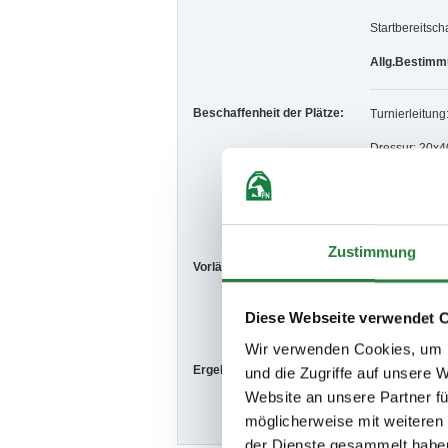
Startbereitscha
Allg.Bestimmu
Beschaffenheit der Plätze:
Turnierleitung
Dressur: 20x4
u. 40x65m Sa
Springen: 40x
Zustimmung
Vorläufige Zeitenteilung:
Fr. nachm.: 1,2
Sa. vorm.: 5,6
So. vorm.: 10,
Diese Webseite verwendet 
Wir verwenden Cookies, um I
Ergebnisse:
Zu den Ergebn
und die Zugriffe auf unsere 
Website an unsere Partner fü
möglicherweise mit weiteren
der Dienste gesammelt habe