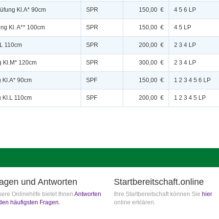
rüfung Kl.A* 90cm
SPR
150,00 €
4 5 6 LP
ung Kl. A** 100cm
SPR
150,00 €
4 5 LP
l.L 110cm
SPR
200,00 €
2 3 4 LP
g Kl.M* 120cm
SPR
300,00 €
2 3 4 LP
g Kl.A* 90cm
SPF
150,00 €
1 2 3 4 5 6 LP
g Kl.L 110cm
SPF
200,00 €
1 2 3 4 5 LP
agen und Antworten
Startbereitschaft.online
ere Onlinehilfe bietet Ihnen
Antworten
Ihre Startbereitschaft können Sie
hier
den häufigsten Fragen.
online erklären.