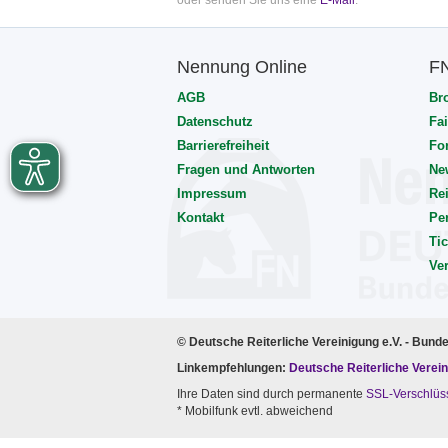
oder senden Sie uns eine
E-Mail
.
Nennung Online
F
AGB
Br
Datenschutz
Fai
Barrierefreiheit
Fo
Fragen und Antworten
Ne
Impressum
Rei
Kontakt
Pe
Tic
Ve
© Deutsche Reiterliche Vereinigung e.V. - Bund
Linkempfehlungen:
Deutsche Reiterliche Verein
Ihre Daten sind durch permanente
SSL-Verschlüs
* Mobilfunk evtl. abweichend