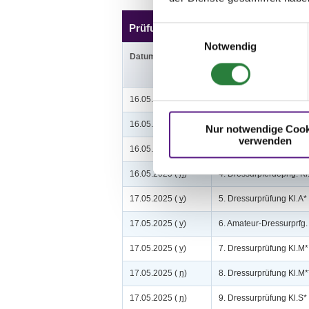
Prüfungen
Einwilligungsauswahl
Notwendig
Datum
Prüfung
16.05.2025 (
n
)
1. Dressurpferdeprfg. Kl
16.05.2025 (
n
)
2. Dressurpferdeprfg. Kl
Nur notwendige Cook
verwenden
16.05.2025 (
n
)
3. Dressurpferdeprfg. K
16.05.2025 (
n
)
4. Dressurpferdeprfg. K
17.05.2025 (
v
)
5. Dressurprüfung Kl.A*
17.05.2025 (
v
)
6. Amateur-Dressurprfg. K
17.05.2025 (
v
)
7. Dressurprüfung Kl.M
17.05.2025 (
n
)
8. Dressurprüfung Kl.M
17.05.2025 (
n
)
9. Dressurprüfung Kl.S