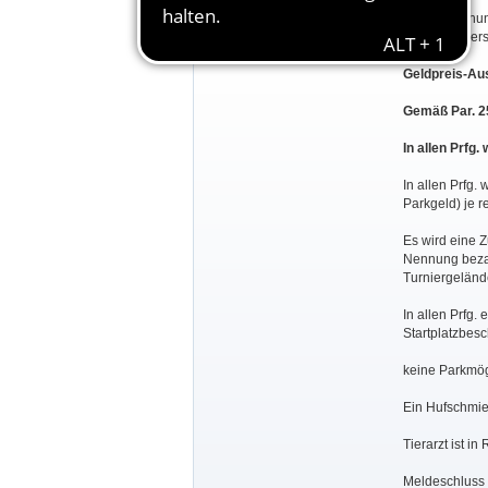
Veröffentlichu
, kein Postver
Geldpreis-Au
Gemäß Par. 2
In allen Prfg.
In allen Prfg.
Parkgeld) je r
Es wird eine 
Nennung bezah
Turniergeländ
In allen Prfg. 
Startplatzbes
keine Parkmög
Ein Hufschmied
Tierarzt ist in 
Meldeschluss i