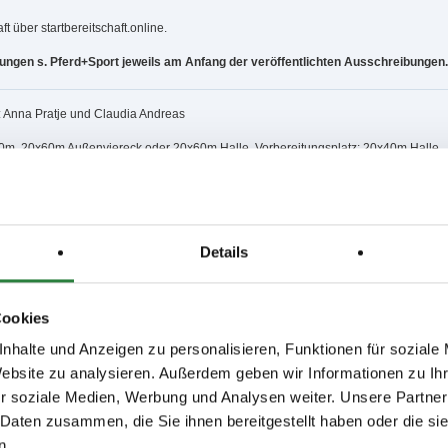
ft über startbereitschaft.online.
ngen s. Pferd+Sport jeweils am Anfang der veröffentlichten Ausschreibungen.
: Anna Pratje und Claudia Andreas
0m, 20x60m Außenviereck oder 20x60m Halle, Vorbereitungsplatz: 20x40m Halle
nd
65m Sand, Vorbereitungsplatz: 20x40m Halle u .25x65m Sand
Details
,3,4
,7; nachm.: 8,9
14,15; nachm.: 11,12,13
Cookies
nhalte und Anzeigen zu personalisieren, Funktionen für soziale
issen auf www.fn-erfolgsdaten.de
Website zu analysieren. Außerdem geben wir Informationen zu I
r soziale Medien, Werbung und Analysen weiter. Unsere Partner
 Daten zusammen, die Sie ihnen bereitgestellt haben oder die s
n.