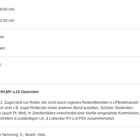
18:00 Uhr
12:00 Uhr
eas
gen
,
HH,MV u.10 Gastreiter
1: Zugel.sind nur Reiter, die nicht durch eigenes Reiten/Bereiten o.v.Pferdehandel
h sind z.B. zugel.Reiter,die einen anderen Beruf ausüben, Schüler, Studenten,
(auch Pf.-Wirt). In Zweifelsfällen entscheidet eine hierfür eingesetzte Kommission,
Vertretern d.zuständigen LK, d.Lübecker RV u.d.PSH zusammensetzt.
e Nennung: 5,- Bearb.-Geb.