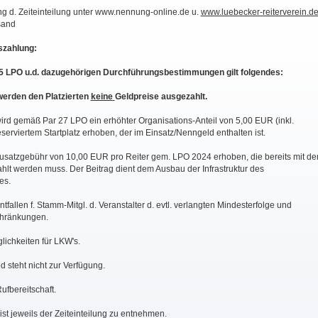
ng d. Zeiteinteilung unter www.nennung-online.de u.
www.luebecker-reiterverein.d
sand
szahlung:
5 LPO u.d. dazugehörigen Durchführungsbestimmungen gilt folgendes:
 werden den Platzierten
keine
Geldpreise ausgezahlt.
 wird gemäß Par 27 LPO ein erhöhter Organisations-Anteil von 5,00 EUR (inkl.
eserviertem Startplatz erhoben, der im Einsatz/Nenngeld enthalten ist.
Zusatzgebühr von 10,00 EUR pro Reiter gem. LPO 2024 erhoben, die bereits mit de
lt werden muss. Der Beitrag dient dem Ausbau der Infrastruktur des
es.
entfallen f. Stamm-Mitgl. d. Veranstalter d. evtl. verlangten Mindesterfolge und
chränkungen.
lichkeiten für LKW's.
 steht nicht zur Verfügung.
Rufbereitschaft.
st jeweils der Zeiteinteilung zu entnehmen.