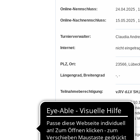
Online-Nennschluss:
24.04.2025 , 
Online-Nachnennschluss:
15.05.2025 , 
Turnierverwalter:
Claudia Andr
Internet:
nicht eingetra
PLZ, Ort:
23566, Lübeck
Längengrad, Breitengrad
-, -
Teilnahmeberechtigung:
v.RV d.LV SH,
Prüfung 6,10,1
leben. Demnac
Auszubildende 
die sich aus 
Besondere Bestimmungen:
Unvollständig