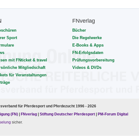
N
FNverlag
oschüren
Bücher
rer Sport
Die Regelwerke
rmulare
E-Books & Apps
ws
FN-Erfolgsdaten
sen mit FNticket & travel
Prüfungsvorbereitung
rsönliche Mitgliedschaft
Videos & DVDs
kets für Veranstaltungen
rträge
esverband für Pferdesport und Pferdezucht 1996 - 2026
igung (FN)
|
FNverlag
|
Stiftung Deutscher Pferdesport
|
PM-Forum Digital
selung
sicher.