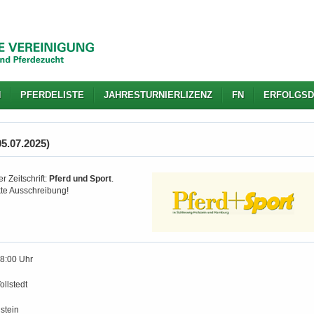
N
PFERDELISTE
JAHRESTURNIERLIZENZ
FN
ERFOLGSD
05.07.2025)
r Zeitschrift:
Pferd und Sport
.
kte Ausschreibung!
18:00 Uhr
ollstedt
stein