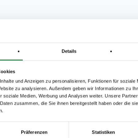
szahlung:
5 LPO u.d. dazugehörigen Durchführungsbestimmungen gilt folgendes:
Details
Kl.S werden den Platzierten 50 % des ausgeschriebenen Geldpreises ausgezahlt.
 Geldpreise erfolgt nach d.letzten Start über Reiterkonto.
Cookies
Für alle Prüfungen am Vorabend bis 18:00 Uhr
nhalte und Anzeigen zu personalisieren, Funktionen für soziale
Teiln.-/Pferdenachtrag 90 Min. vor Prfg.-Beginn.
Website zu analysieren. Außerdem geben wir Informationen zu I
en: Parken PKW 2,-Gespanne 3.- ,Eintritt frei.
r soziale Medien, Werbung und Analysen weiter. Unsere Partner
 Daten zusammen, die Sie ihnen bereitgestellt haben oder die s
rfg.1-5 wird gem.§ 27 LPO ein erhöhter Organisations-Anteil v. 5,- EUR je
tartplatz erhoben, der im Einsatz / Nenngeld enthalten ist.
n.
ied vor Ort
fbereitschaft
Präferenzen
Statistiken