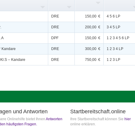
DRE
150,00 €
4 5 6 LP
.
DRE
200,00 €
3 4 5 LP
l.A
DPF
150,00 €
1 2 3 4 5 6 LP
* Kandare
DRE
300,00 €
1 2 3 4 LP
 Kl.S -- Kandare
DRE
750,00 €
1 2 3 LP
agen und Antworten
Startbereitschaft.online
ere Onlinehilfe bietet Ihnen
Antworten
Ihre Startbereitschaft können Sie
hier
den häufigsten Fragen.
online erklären.