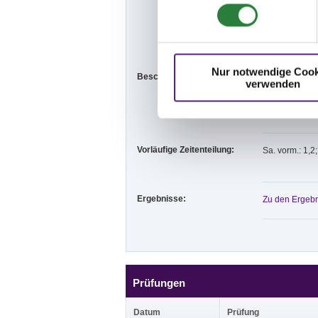
Hunde sind unb
Allg.Bestimmu
Ausschreibun
Nur notwendige Cook
Beschaffenheit der Plätze:
Veröffentlichu
verwenden
Viereck: 20x6
Vorläufige Zeitenteilung:
Sa. vorm.: 1,2
Ergebnisse:
Zu den Ergebn
Prüfungen
Datum
Prüfung