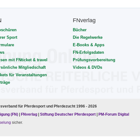
N
FNverlag
oschüren
Bücher
rer Sport
Die Regelwerke
rmulare
E-Books & Apps
ws
FN-Erfolgsdaten
sen mit FNticket & travel
Prüfungsvorbereitung
rsönliche Mitgliedschaft
Videos & DVDs
kets für Veranstaltungen
rträge
esverband für Pferdesport und Pferdezucht 1996 - 2026
igung (FN)
|
FNverlag
|
Stiftung Deutscher Pferdesport
|
PM-Forum Digital
selung
sicher.