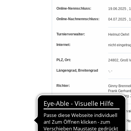
Online-Nennschluss:
19.06.2025 , 
Online-Nachnennschluss:
04.07.2025 , 
Turnierverwalter:
Helmut Oehrl
Internet:
nicht eingetra
PLZ, Ort:
24802, Groß Vo
Längengrad, Breitengrad
-, -
Richter:
Ginny Brenne
Frank Gerhard
Lasse-Georg 
Teilnahmeberechtigung:
Zugelassen si
je Reiter 2 Pf