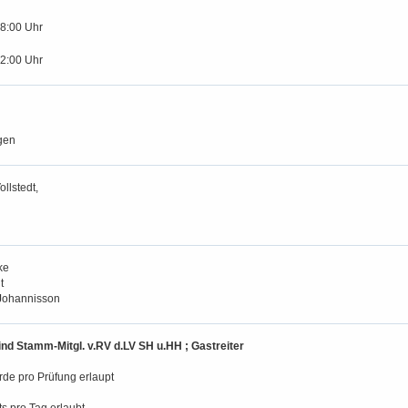
18:00 Uhr
12:00 Uhr
gen
llstedt,
ke
t
Johannisson
nd Stamm-Mitgl. v.RV d.LV SH u.HH ; Gastreiter
erde pro Prüfung erlaupt