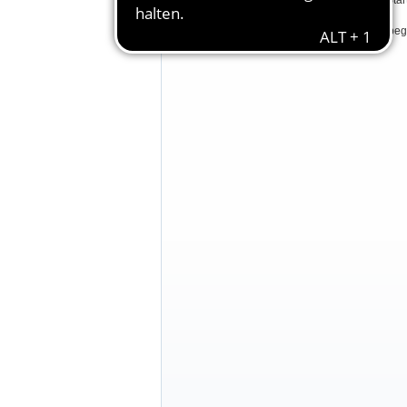
je Pferd 2 Star
Teilnahmebegr