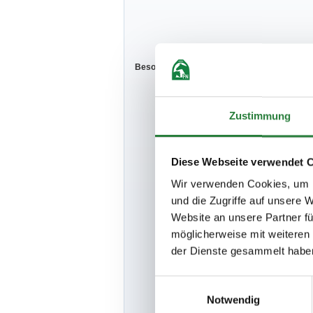
Besondere Bestimmungen:
Geldpreis-Au
Gemäß Par. 2
Zustimmung
In Prfg. bis 
Auszahlung der
Diese Webseite verwendet 
Meldeschluß :
Wir verwenden Cookies, um I
Meldeschluß f.
und die Zugriffe auf unsere 
Weitere Gebühr
Website an unsere Partner fü
möglicherweise mit weiteren
ACHTUNG: In P
reserviertem S
der Dienste gesammelt habe
Kein Hufschm
Einwilligungsauswahl
Tierarzt in Ru
Notwendig