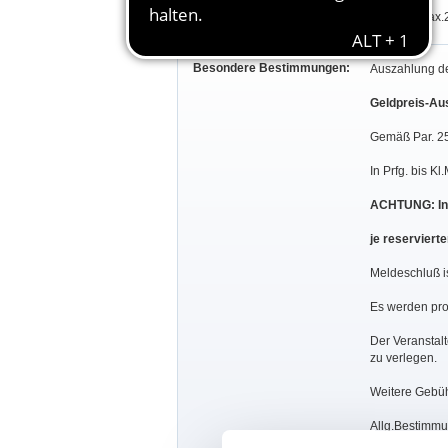
Je Teiln. max.
Besondere Bestimmungen:
Auszahlung de
Geldpreis-Au
Gemäß Par. 25
In Prfg. bis K
ACHTUNG: In P
je reservierte
Meldeschluß i
Es werden pro 
Der Veranstalt
zu verlegen.
Weitere Gebüh
Allg.Bestimmu