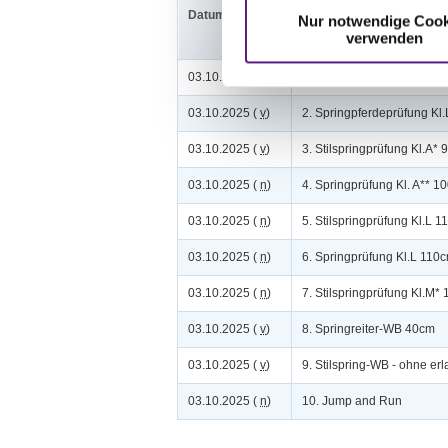
Datum
Prüfung
Nur notwendige Cook
verwenden
03.10.2025 (
v
)
1. Springpferdeprüfung K
03.10.2025 (
v
)
2. Springpferdeprüfung Kl
03.10.2025 (
v
)
3. Stilspringprüfung Kl.A*
03.10.2025 (
n
)
4. Springprüfung Kl. A** 1
03.10.2025 (
n
)
5. Stilspringprüfung Kl.L 
03.10.2025 (
n
)
6. Springprüfung Kl.L 110
03.10.2025 (
n
)
7. Stilspringprüfung Kl.M*
03.10.2025 (
v
)
8. Springreiter-WB 40cm
03.10.2025 (
v
)
9. Stilspring-WB - ohne er
03.10.2025 (
n
)
10. Jump and Run