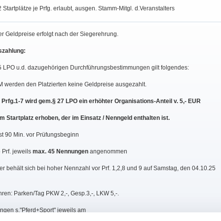
2 Startplätze je Prfg. erlaubt, ausgen. Stamm-Mitgl. d.Veranstalters
r Geldpreise erfolgt nach der Siegerehrung.
szahlung:
 LPO u.d. dazugehörigen Durchführungsbestimmungen gilt folgendes:
l.M werden den Platzierten keine Geldpreise ausgezahlt.
rfg.1-7 wird gem.§ 27 LPO ein erhöhter Organisations-Anteil v. 5,- EUR
m Startplatz erhoben, der im Einsatz / Nenngeld enthalten ist.
st 90 Min. vor Prüfungsbeginn
Prf. jeweils
max. 45 Nennungen
angenommen
er behält sich bei hoher Nennzahl vor Prf. 1,2,8 und 9 auf Samstag, den 04.10.25
ren: Parken/Tag PKW 2,-, Gesp.3,-, LKW 5,-.
ngen s."Pferd+Sport" jeweils am