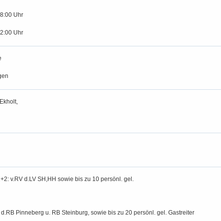
18:00 Uhr
12:00 Uhr
e
gen
Ekholt,
2: v.RV d.LV SH,HH sowie bis zu 10 persönl. gel.
V d.RB Pinneberg u. RB Steinburg, sowie bis zu 20 persönl. gel. Gastreiter