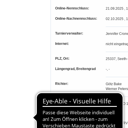
Online-Nennschluss:
21.09.2025 , 
Online-Nachnennschluss:
02.10.2025 , 
Turnierverwalter:
Jennifer Cron
Internet:
nicht eingetra
PLZ, Ort:
25337, Seeth-
Längengrad, Breitengrad
-, -
Richter:
Götz Bake
Werner Peters
Teilnahmeberechtigung:
LP gem.LPO 1+
Gastreiter
Prf. 3-10: v.R