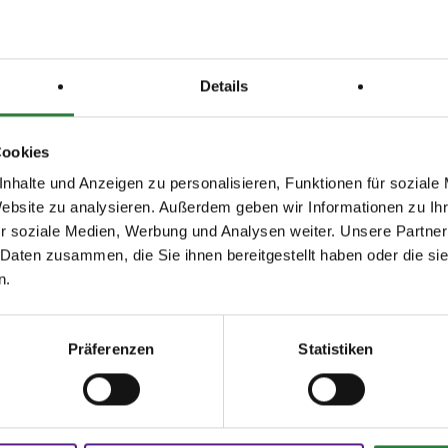
röffentlichten Ausschreibungen.
ng d.Zeiteinteilung unter
Details
nline.de u. www.reitverein-seeth-ekholt.de u. wird
t.
Cookies
Wattsand ggf. Halle, Vorbereitungsplatz: Wattsand
nhalte und Anzeigen zu personalisieren, Funktionen für soziale
Website zu analysieren. Außerdem geben wir Informationen zu I
r soziale Medien, Werbung und Analysen weiter. Unsere Partner
3,8,9; nachm.: 4,5,6,7,10
 Daten zusammen, die Sie ihnen bereitgestellt haben oder die s
n.
issen auf www.fn-erfolgsdaten.de
Präferenzen
Statistiken