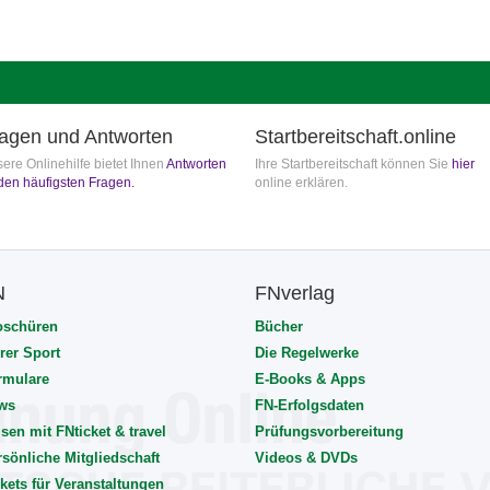
agen und Antworten
Startbereitschaft.online
ere Onlinehilfe bietet Ihnen
Antworten
Ihre Startbereitschaft können Sie
hier
den häufigsten Fragen.
online erklären.
N
FNverlag
oschüren
Bücher
rer Sport
Die Regelwerke
rmulare
E-Books & Apps
ws
FN-Erfolgsdaten
sen mit FNticket & travel
Prüfungsvorbereitung
rsönliche Mitgliedschaft
Videos & DVDs
kets für Veranstaltungen