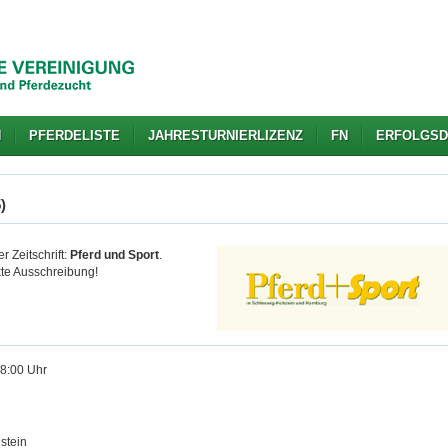
N
PFERDELISTE
JAHRESTURNIERLIZENZ
FN
ERFOLGSD
)
r Zeitschrift:
Pferd und Sport
.
kte Ausschreibung!
18:00 Uhr
stein