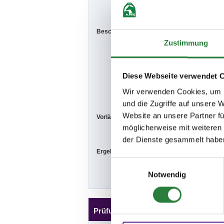
Anfang der ve
Beschaffenheit der Plätze:
Veröffentlichu
Zustimmung
www.nennung-o
nicht verschick
Diese Webseite verwendet 
Platz: 30x60m 
Wir verwenden Cookies, um I
und die Zugriffe auf unsere 
Website an unsere Partner fü
Vorläufige Zeitenteilung:
Fr. vorm.: 1,2,
möglicherweise mit weiteren
der Dienste gesammelt habe
Ergebnisse:
Zu den Ergebn
Einwilligungsauswahl
Notwendig
Prüfungen