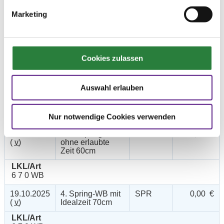
19.10.2025
1.
SPR
150,00 €
Marketing
(
v
)
Stilspringprüfung
Kl.A* 90cm
LKL/Art
4 5 6 LP
Cookies zulassen
19.10.2025
2. Springprüfung
SPR
150,00 €
(
v
)
m.Idealzeit Kl.A*
Auswahl erlauben
95cm
LKL/Art
3 4 5 6 LP
Nur notwendige Cookies verwenden
19.10.2025
3. Stilspring-WB -
SPR
0,00 €
(
v
)
ohne erlaubte
Zeit 60cm
LKL/Art
6 7 0 WB
19.10.2025
4. Spring-WB mit
SPR
0,00 €
(
v
)
Idealzeit 70cm
LKL/Art