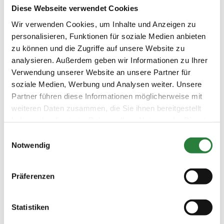
Diese Webseite verwendet Cookies
Platz: 20x40m Halle, Vorbereitungsplatz 20x40m Halle
Wir verwenden Cookies, um Inhalte und Anzeigen zu
u 20x60m Außen/ Sand
personalisieren, Funktionen für soziale Medien anbieten
zu können und die Zugriffe auf unsere Website zu
Vorläufige Zeitenteilung:
analysieren. Außerdem geben wir Informationen zu Ihrer
So. vorm.: 1,2,3,4,5; nachm.: 6,7,8,9
Verwendung unserer Website an unsere Partner für
soziale Medien, Werbung und Analysen weiter. Unsere
Partner führen diese Informationen möglicherweise mit
Ergebnisse:
weiteren Daten zusammen, die Sie ihnen bereitgestellt
Zu den Ergebnissen auf www.fn-erfolgsdaten.de
haben oder die sie im Rahmen Ihrer Nutzung der Dienste
gesammelt haben.
Einwilligungsauswahl
Notwendig
Prüfungen
Präferenzen
Datum
Prüfung
Disziplin
Preisgeld
Statistiken