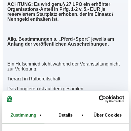
ACHTUNG: Es wird gem.§ 27 LPO ein erhöhter
Organisations-Anteil in Prfg. 1-2 v. 5,- EUR je
reserviertem Startplatz erhoben, der im Einsatz /
Nenngeld enthalten ist.
Allg. Bestimmungen s. „Pferd+Sport“ jeweils am
Anfang der veröffentlichen Ausschreibungen.
Ein Hufschmied steht während der Veranstaltung nicht
zur Verfügung.
Tierarzt in Rufbereitschaft
Das Longieren ist auf dem gesamten
Veranstaltungsgelände untersagt; Anweisungen der
Parkordner ist Folge zu leisten, ansonsten erfolgt
Ausschluss v.d. gesamten PLS,
Zustimmung
Details
Über Cookies
Beschaffenheit der Plätze:
Veröffentlichung der Zeiteinteilung unter www.nennung-
online.de und www.rv-st-hubertus.de ; kein Postversand