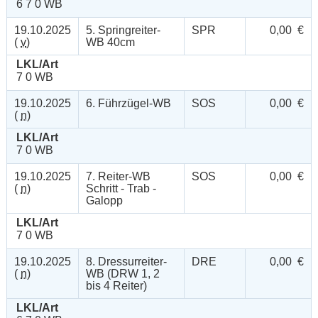
6 7 0 WB
19.10.2025
5. Springreiter-
SPR
0,00 €
(
v
)
WB 40cm
LKL/Art
7 0 WB
19.10.2025
6. Führzügel-WB
SOS
0,00 €
(
n
)
LKL/Art
7 0 WB
19.10.2025
7. Reiter-WB
SOS
0,00 €
(
n
)
Schritt - Trab -
Galopp
LKL/Art
7 0 WB
19.10.2025
8. Dressurreiter-
DRE
0,00 €
(
n
)
WB (DRW 1, 2
bis 4 Reiter)
LKL/Art