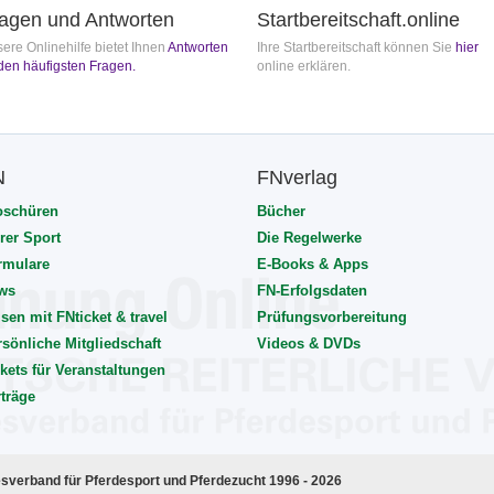
agen und Antworten
Startbereitschaft.online
ere Onlinehilfe bietet Ihnen
Antworten
Ihre Startbereitschaft können Sie
hier
den häufigsten Fragen.
online erklären.
N
FNverlag
oschüren
Bücher
rer Sport
Die Regelwerke
rmulare
E-Books & Apps
ws
FN-Erfolgsdaten
sen mit FNticket & travel
Prüfungsvorbereitung
rsönliche Mitgliedschaft
Videos & DVDs
kets für Veranstaltungen
rträge
esverband für Pferdesport und Pferdezucht 1996 - 2026