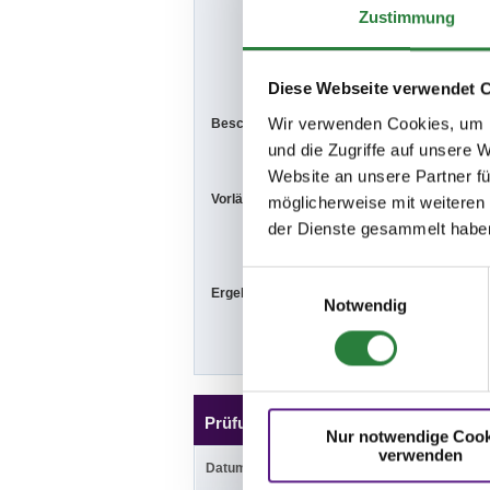
Weitere Gebüh
Zustimmung
Allg.Bestimmu
Ausschreibun
Diese Webseite verwendet 
Wir verwenden Cookies, um I
Beschaffenheit der Plätze:
Halle: 20x60m
und die Zugriffe auf unsere 
Website an unsere Partner fü
Vorläufige Zeitenteilung:
Sa. vorm.: 5,6
möglicherweise mit weiteren
So. vorm.: 1,2
der Dienste gesammelt habe
Einwilligungsauswahl
Ergebnisse:
Zu den Ergebn
Notwendig
Prüfungen
Nur notwendige Cook
verwenden
Datum
Prüfung