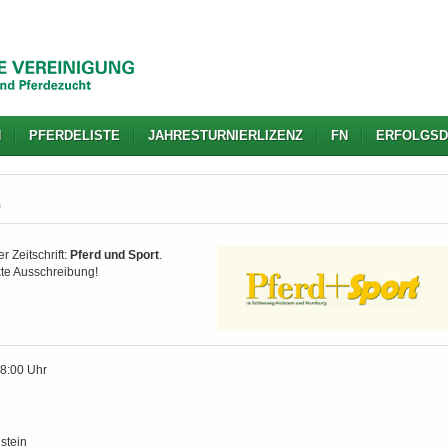
N
PFERDELISTE
JAHRESTURNIERLIZENZ
FN
ERFOLGSD
)
r Zeitschrift:
Pferd und Sport
.
kte Ausschreibung!
18:00 Uhr
stein