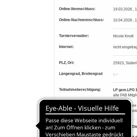
Online-Nennschluss:
19.03.2026 , 
Online-Nachnennschluss:
10.04.2026 , 
Turnierverwalter:
Nicole Knott
Internet:
nicht eingetra
PLZ, Ort:
25923, Süder
Längengrad, Breitengrad
-, -
Teilnahmeberechtigung:
LP gem.LPO 1-
alle FAB Mitgl
Alle Amateure
Probemitglied
Besondere Bestimmungen:
Prüfung 3) Di