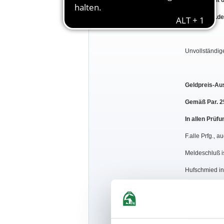
und sind mit 
www.fabev.de
Unvollständig
Geldpreis-Au
Gemäß Par. 2
In allen Prüf
F.alle Prfg., 
Meldeschluß i
Hufschmied in
ACHTUNG: In P
reserviertem S