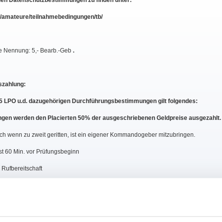
den Datenschutzbestimmungen zu finden unter:
/amateure/teilnahmebedingungen/tb/
e Nennung: 5,- Bearb.-Geb
.
szahlung:
5 LPO u.d. dazugehörigen Durchführungsbestimmungen gilt folgendes:
ungen werden den Placierten 50% der ausgeschriebenen Geldpreise ausgezahlt.
auch wenn zu zweit geritten, ist ein eigener Kommandogeber mitzubringen.
st 60 Min. vor Prüfungsbeginn
 Rufbereitschaft
rfg.1-8 wird gem.§ 27 LPO ein erhöhter Organisations-Anteil v. 5,- EUR je
tartplatz erhoben, der im Einsatz / Nenngeld enthalten ist.