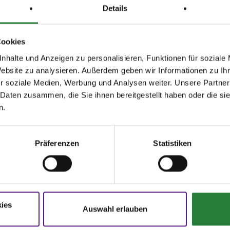
ren: Parken PKW 2,-, Gesp.3,-, LKW 5,-.
Details
ngen s.&Pferd+Sport& jeweils am Anfang der veröffentlichten
gen.
Cookies
nhalte und Anzeigen zu personalisieren, Funktionen für soziale
, Vorbereitungsplatz: 20x40m Halle
Website zu analysieren. Außerdem geben wir Informationen zu I
r soziale Medien, Werbung und Analysen weiter. Unsere Partner
; nachm.: 7,8
 Daten zusammen, die Sie ihnen bereitgestellt haben oder die s
; nachm.: 3,4
n.
issen auf www.fn-erfolgsdaten.de
Präferenzen
Statistiken
ies
Auswahl erlauben
Disziplin
Preisgeld
LKL/Art