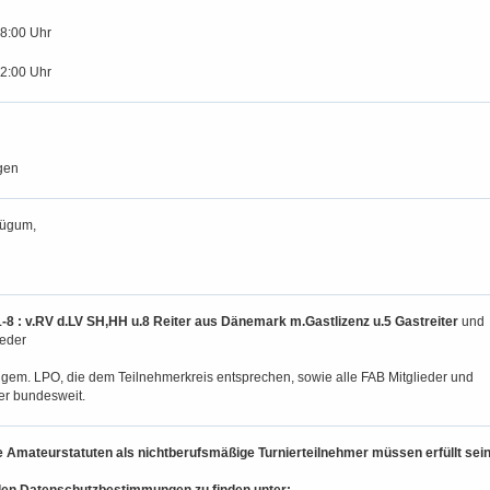
18:00 Uhr
12:00 Uhr
gen
lügum,
8 : v.RV d.LV SH,HH u.8 Reiter aus Dänemark m.Gastlizenz u.5 Gastreiter
und
ieder
 gem. LPO, die dem Teilnehmerkreis entsprechen, sowie alle FAB Mitglieder und
er bundesweit.
e Amateurstatuten als nichtberufsmäßige Turnierteilnehmer müssen erfüllt sei