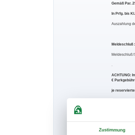
Gemäß Par. 2
In Prfg. bis 
Auszahlung der
Meldeschluß :
Meldeschluß f.
.
ACHTUNG: In P
€ Parkgebühr
je reserviert
Weitere Parkg
H
unde sind u
Zustimmung
Allg.Bestimmu