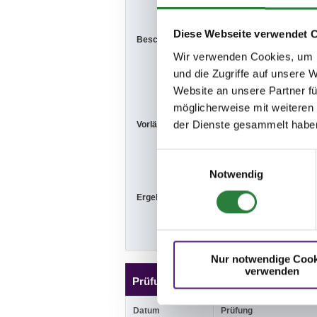
Ausschreibun
Diese Webseite verwendet 
Beschaffenheit der Plätze:
Veröffentlichu
hexenkroog.d
Wir verwenden Cookies, um I
und die Zugriffe auf unsere 
Viereck: 20x4
Website an unsere Partner fü
möglicherweise mit weiteren
der Dienste gesammelt habe
Vorläufige Zeitenteilung:
Fr. vorm.: 1,2,
Sa. vorm.: 6,7
So. vorm.: 12,
Einwilligungsauswahl
Notwendig
Ergebnisse:
Zu den Ergebn
Nur notwendige Cook
verwenden
Prüfungen
Datum
Prüfung