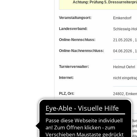
Achtung: Prüfung 5. Dressurreiterprü
Veranstaltungsort:
Emkendorf
Landesverband:
Schleswig-Hol
Online-Nennschluss:
21.05.2026 , 
Online-Nachnennschluss:
04.06.2026 , 
Turnierverwalter:
Helmut Oehrl
Internet:
nicht eingetra
PLZ, Ort:
24802, Emken
Längengrad, Breitengrad
-, -
Richter:
Alexander Bu
Frank Gerhard
Gudrun Smoli
Antje-Kim Wil