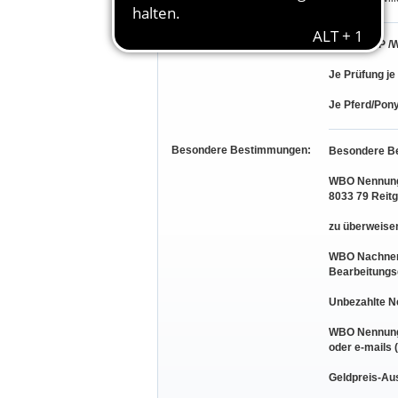
Teilnahmeberechtigung:
LP gem. LP /W
Je Prüfung je
Je Pferd/Pony
Besondere Bestimmungen:
Besondere B
WBO Nennunge
8033 79 Reit
zu überweisen
WBO Nachnenn
Bearbeitungs
Unbezahlte N
WBO Nennunge
oder e-mails 
Geldpreis-Au