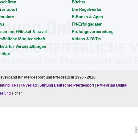
oschüren
Bücher
rer Sport
Die Regelwerke
rmulare
E-Books & Apps
ws
FN-Erfolgsdaten
sen mit FNticket & travel
Prüfungsvorbereitung
rsönliche Mitgliedschaft
Videos & DVDs
kets für Veranstaltungen
rträge
esverband für Pferdesport und Pferdezucht 1996 - 2026
igung (FN)
|
FNverlag
|
Stiftung Deutscher Pferdesport
|
PM-Forum Digital
selung
sicher.