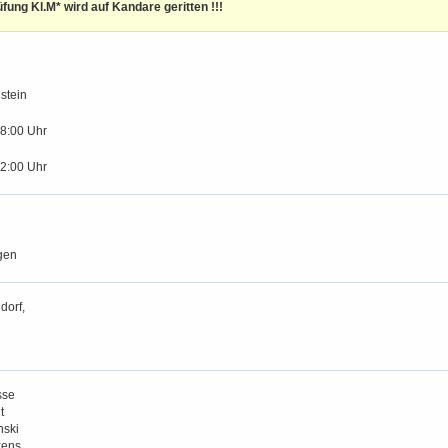
fung Kl.M* wird auf Kandare geritten !!!
stein
18:00 Uhr
12:00 Uhr
gen
dorf,
sse
t
nski
kens