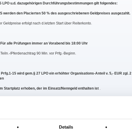
5 LPO u.d. dazugehörigen Durchführungsbestimmungen gilt folgendes:
Kl.S werden den Placierten 50 % des ausgeschriebenen Geldpreises ausgezahlt.
 Geldpreise erfolgt nach d.letzten Start über Reiterkonto.
Für alle Prüfungen immer an Vorabend bis 18:00 Uhr
Teiln.-/Pferdenachtrag 90 Min. vor Prfg.-Beginn.
rfg.1-15 wird gem.§ 27 LPO ein erhöhter Organisations-Anteil v. 5,- EUR zgl. 2
en
em Startplatz erhoben, der im Einsatz/Nenngeld enthalten ist
.
ebühren werden nicht erhoben Eintritt frei
nbedingt an d.Leine zu führen. Hinterlassenschaften sind zu entfernen
Details
ngen s."Pferd+Sport" jeweils am Anfang der veröffentlichten