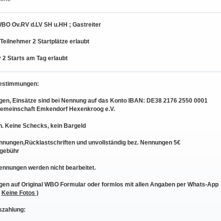
BO Ov.RV d.LV SH u.HH ; Gastreiter
 Teilnehmer 2 Startplätze erlaubt
 2 Starts am Tag erlaubt
estimmungen:
n, Einsätze sind bei Nennung auf das Konto IBAN: DE38 2176 2550 0001
gemeinschaft Emkendorf Hexenkroog e.V.
. Keine Schecks, kein Bargeld
ungen,Rücklastschriften und unvollständig bez. Nennungen 5€
gebühr
ennungen werden nicht bearbeitet.
n auf Original WBO Formular oder formlos mit allen Angaben per Whats-App
(
Keine Fotos )
szahlung: