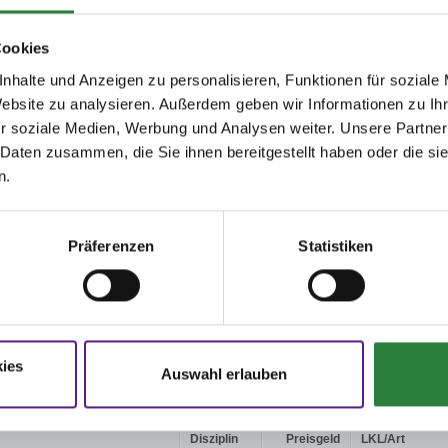
gen.
Cookies
ng d.Zeiteinteilung unter www.nennung-online.de u.
www.rg-emkendorf-
e
, kein Postversand
nhalte und Anzeigen zu personalisieren, Funktionen für soziale
Website zu analysieren. Außerdem geben wir Informationen zu I
0m Sand Vorbereitungsplatz: 20x40m Halle
r soziale Medien, Werbung und Analysen weiter. Unsere Partner
 Daten zusammen, die Sie ihnen bereitgestellt haben oder die s
n.
3; nachm.: 4,5
,8; nachm.: 9,10,11
13; nachm.: 14,15
Präferenzen
Statistiken
issen auf www.fn-erfolgsdaten.de
ies
Auswahl erlauben
Disziplin
Preisgeld
LKL/Art