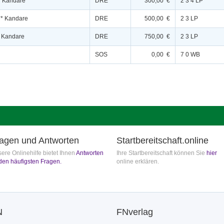
* Kandare
DRE
300,00 €
2 3 4 LP
** Kandare
DRE
500,00 €
2 3 LP
* Kandare
DRE
750,00 €
2 3 LP
SOS
0,00 €
7 0 WB
agen und Antworten
Startbereitschaft.online
ere Onlinehilfe bietet Ihnen
Antworten
Ihre Startbereitschaft können Sie
hier
den häufigsten Fragen.
online erklären.
N
FNverlag