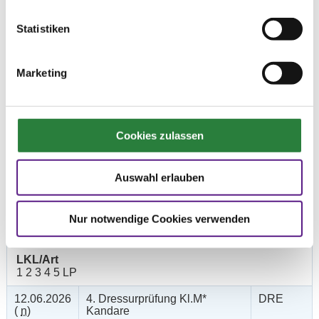
Preisgeld
150,00 €
Statistiken
LKL/Art
1 2 3 4 5 6 LP
Marketing
12.06.2026
2. Dressurpferdeprfg. Kl.A
DPF
(
v
)
Preisgeld
150,00 €
Cookies zulassen
LKL/Art
1 2 3 4 5 6 LP
Auswahl erlauben
12.06.2026
3. Dressurpferdeprfg.Kl.L
DPF
(
v
)
Nur notwendige Cookies verwenden
Preisgeld
200,00 €
LKL/Art
1 2 3 4 5 LP
12.06.2026
4. Dressurprüfung Kl.M*
DRE
(
n
)
Kandare