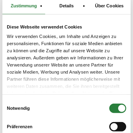
Zustimmung
Details
Über Cookies
Vorläufige Zeitenteilung:
Fr. vorm.: 1,2,3; nachm.: 4,5
Sa. vorm.: 6,7; nachm.: 8,9
So. vorm.: 10,11,12; nachm.: 13,14
Diese Webseite verwendet Cookies
Wir verwenden Cookies, um Inhalte und Anzeigen zu
personalisieren, Funktionen für soziale Medien anbieten
Ergebnisse:
zu können und die Zugriffe auf unsere Website zu
Zu den Ergebnissen auf www.fn-erfolgsdaten.de
analysieren. Außerdem geben wir Informationen zu Ihrer
Verwendung unserer Website an unsere Partner für
soziale Medien, Werbung und Analysen weiter. Unsere
Partner führen diese Informationen möglicherweise mit
Prüfungen
weiteren Daten zusammen, die Sie ihnen bereitgestellt
haben oder die sie im Rahmen Ihrer Nutzung der Dienste
gesammelt haben.
Einwilligungsauswahl
Datum
Prüfung
Disziplin
Notwendig
12.06.2026
1. Reitpferdeprüfung
RPF
Präferenzen
(
v
)