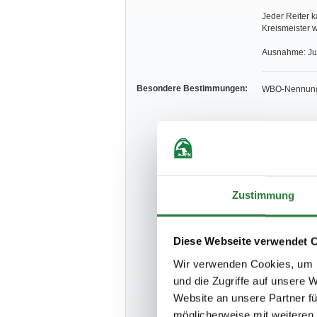
Jeder Reiter ka
Kreismeister 
Ausnahme: Jun
Besondere Bestimmungen:
WBO-Nennunge
Geldpreis-Au
Gemäß Par. 2
In Prfg. bis 
Zustimmung
Stallplätze st
Diese Webseite verwendet 
Wir verwenden Cookies, um I
und die Zugriffe auf unsere 
Teilung nach 
Website an unsere Partner fü
möglicherweise mit weiteren