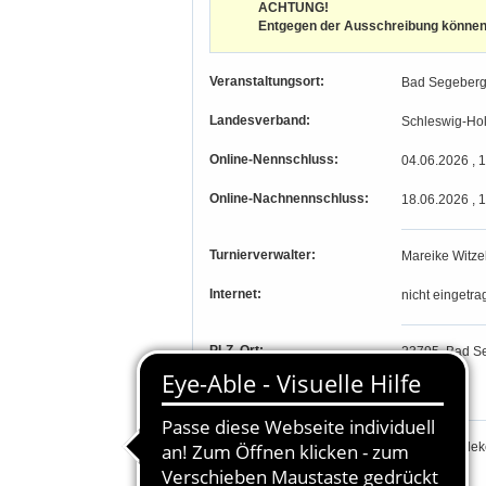
ACHTUNG!
Entgegen der Ausschreibung können 
Veranstaltungsort:
Bad Segeber
Landesverband:
Schleswig-Hol
Online-Nennschluss:
04.06.2026 , 
Online-Nachnennschluss:
18.06.2026 , 
Turnierverwalter:
Mareike Witze
Internet:
nicht eingetra
PLZ, Ort:
23795, Bad S
Längengrad, Breitengrad
-, -
Parcourschefs:
Torben Möllek
Richter: