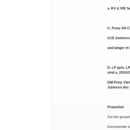
v. RV d. RB 
C. Pony-SH-C
U18 Junioren, 
und jünger in
D. LP gem. LP
sind u. 2024/2
DM-Pony Viel
Junioren des
Präambel:
Auf der gesamt
Kreismeister 