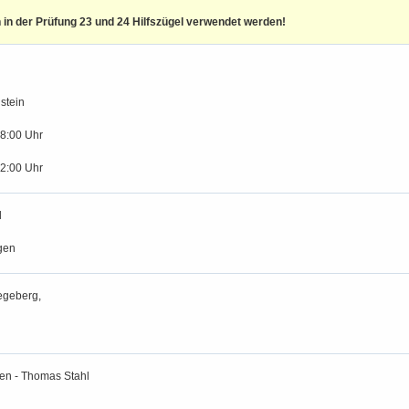
in der Prüfung 23 und 24 Hilfszügel verwendet werden!
g
stein
18:00 Uhr
12:00 Uhr
l
gen
egeberg,
en - Thomas Stahl