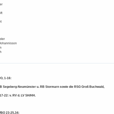
er
ft
n
t
ster
Johannisson
n
h
O, 1-16:
B Segeberg-Neumünster u. RB Stormarn sowie die RSG Groß Buchwald,
7-22: v. RV d. LV SH/HH.
BO 23-25,34: