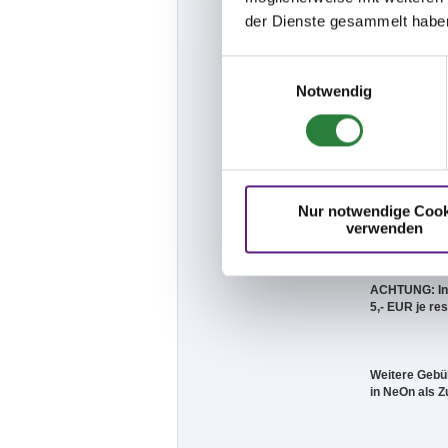
Meldeschluß f
der Dienste gesammelt habe
Einwilligungsauswahl
Meldeschluß f
Notwendig
Hufschmied ste
Nur notwendige Cook
Parken frei.
verwenden
ACHTUNG: In P
5,- EUR je res
Weitere Gebüh
in NeOn als 