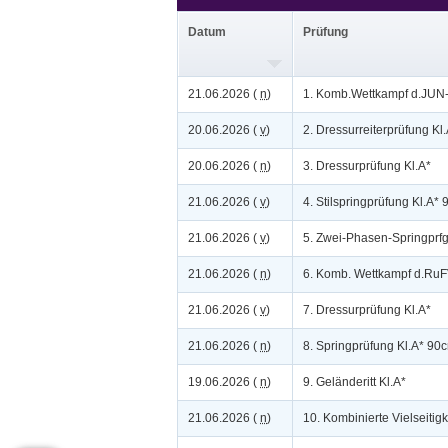
Datum
Prüfung
21.06.2026 (
n
)
1. Komb.Wettkampf d.JUN
20.06.2026 (
v
)
2. Dressurreiterprüfung Kl
20.06.2026 (
n
)
3. Dressurprüfung Kl.A*
21.06.2026 (
v
)
4. Stilspringprüfung Kl.A*
21.06.2026 (
v
)
5. Zwei-Phasen-Springprf
21.06.2026 (
n
)
6. Komb. Wettkampf d.Ru
21.06.2026 (
v
)
7. Dressurprüfung Kl.A*
21.06.2026 (
n
)
8. Springprüfung Kl.A* 90
19.06.2026 (
n
)
9. Geländeritt Kl.A*
21.06.2026 (
n
)
10. Kombinierte Vielseitigk