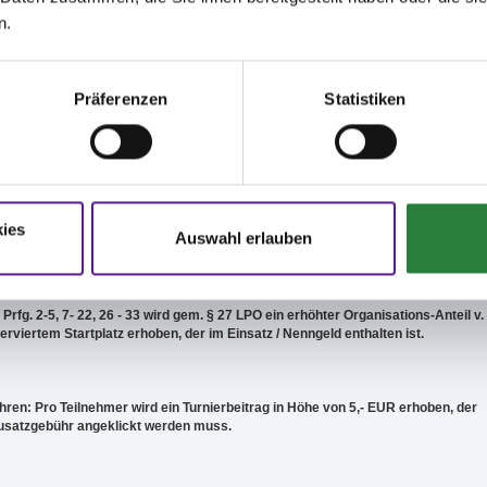
.d. Abtlg.-Wettkämpfe am Mittwoch,
17.06.
n.
ür alle anderen Prüfungen am Vortag bis 17 Uhr.
Präferenzen
Statistiken
ht an allen Turniertagen nicht zur Verfügung.
ies
Auswahl erlauben
rfg. 2-5, 7- 22, 26 - 33 wird gem. § 27 LPO ein erhöhter Organisations-Anteil v.
erviertem Startplatz erhoben, der im Einsatz / Nenngeld enthalten ist.
ren: Pro Teilnehmer wird ein Turnierbeitrag in Höhe von 5,- EUR erhoben, der
Zusatzgebühr angeklickt werden muss.