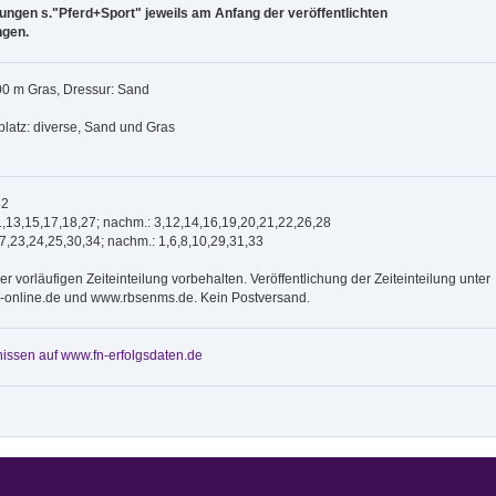
ngen s."Pferd+Sport" jeweils am Anfang der veröffentlichten
gen.
00 m Gras, Dressur: Sand
platz: diverse, Sand und Gras
32
1,13,15,17,18,27; nachm.: 3,12,14,16,19,20,21,22,26,28
,7,23,24,25,30,34; nachm.: 1,6,8,10,29,31,33
 vorläufigen Zeiteinteilung vorbehalten. Veröffentlichung der Zeiteinteilung unter
online.de und www.rbsenms.de. Kein Postversand.
issen auf www.fn-erfolgsdaten.de