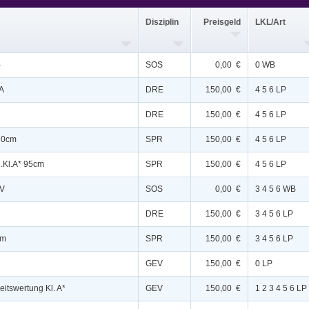
Disziplin
Preisgeld
LKL/Art
-
SOS
0,00 €
0 WB
.A
DRE
150,00 €
4 5 6 LP
DRE
150,00 €
4 5 6 LP
 90cm
SPR
150,00 €
4 5 6 LP
g.Kl.A* 95cm
SPR
150,00 €
4 5 6 LP
FV
SOS
0,00 €
3 4 5 6 WB
DRE
150,00 €
3 4 5 6 LP
cm
SPR
150,00 €
3 4 5 6 LP
GEV
150,00 €
0 LP
eitswertung Kl. A*
GEV
150,00 €
1 2 3 4 5 6 LP