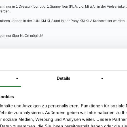
nn nur in 1 Dressur-Tour u./o. 1 Spring-Tour (Kl. A, L o. M) u./o. in der Vielseitigkeit
werden.
ioren können in der JUN-KM Kl. A und in der Pony-KM Kl. A Kreismeister werden.
n nur über NeOn möglich!
szahlung LP 1-35:
5 LPO u.d. dazugehörigen Durchführungsbestimmungen gilt folgendes:
Kl. M werden keine Geldpreise ausgezahlt.
Details
ehen nicht zur Verfügung.
Cookies
nhalte und Anzeigen zu personalisieren, Funktionen für soziale
Website zu analysieren. Außerdem geben wir Informationen zu I
Nennungen, keine Teilung d. KM-Wertungs-Prfg.
r soziale Medien, Werbung und Analysen weiter. Unsere Partner
 Daten zusammen, die Sie ihnen bereitgestellt haben oder die s