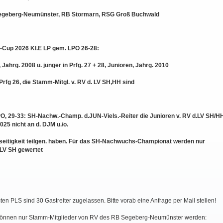
Segeberg-Neumünster, RB Stormarn, RSG Groß Buchwald
-Cup 2026 Kl.E LP gem. LPO 26-28:
Jahrg. 2008 u. jünger in Prfg. 27 + 28, Junioren, Jahrg. 2010
 Prfg 26, die Stamm-Mitgl. v. RV d. LV SH,HH sind
O, 29-33: SH-Nachw.-Champ. d.JUN-Viels.-Reiter die Junioren v. RV d.LV SH/H
025 nicht an d. DJM u./o.
seitigkeit teilgen. haben. Für das SH-Nachwuchs-Championat werden nur
 LV SH gewertet
en PLS sind 30 Gastreiter zugelassen. Bitte vorab eine Anfrage per Mail stellen!
können nur Stamm-Mitglieder von RV des RB Segeberg-Neumünster werden: