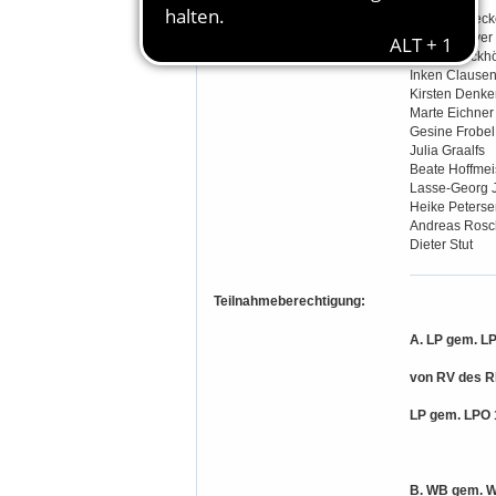
Jana Bahlo
Cornelia Beck
Ronald Beyer
Maike Brockhö
Inken Clause
Kirsten Denker
Marte Eichner
Gesine Frobel
Julia Graalfs
Beate Hoffmei
Lasse-Georg 
Heike Peterse
Andreas Rosc
Dieter Stut
Teilnahmeberechtigung:
A. LP gem. LP
von RV des R
LP gem. LPO 1
B. WB gem. W