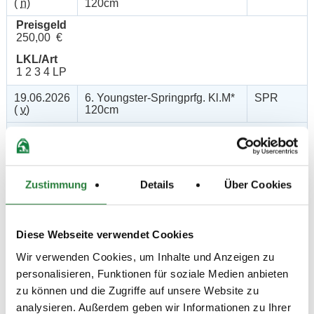
(
n
)
120cm
Preisgeld
250,00 €
LKL/Art
1 2 3 4 LP
19.06.2026
6. Youngster-Springprfg. Kl.M*
SPR
(
v
)
120cm
Preisgeld
300,00 €
LKL/Art
1 2 3 LP
Zustimmung
Details
Über Cookies
19.06.2026
7. Amateur-
SPF
(
a
)
Springpferdeprüfung Kl.A*
90cm
Diese Webseite verwendet Cookies
Preisgeld
Wir verwenden Cookies, um Inhalte und Anzeigen zu
150,00 €
personalisieren, Funktionen für soziale Medien anbieten
LKL/Art
zu können und die Zugriffe auf unsere Website zu
2 3 4 5 6 LP
analysieren. Außerdem geben wir Informationen zu Ihrer