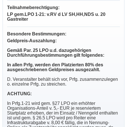
Teilnahmeberechtigung:
LP gem.LPO 1-21: v.RV d LV SH,HH,NDS u. 20
Gastreiter
Besondere Bestimmungen:
Geldpreis-Auszahlung:
Gemäß Par. 25 LPO u.d. dazugehörigen
Durchführungsbestimmungen gilt folgendes:
In allen Prfg. werden den Platzierten 80% des
ausgeschriebenen Geldpreises ausgezahlt.
D. Veranstalter behält sich vor, Prfg. zusammenzulegen
o. einzelne Prfg. zu streichen.
ACHTUNG:
In Prfg.1-21 wird gem. §27 LPO ein erhöhter
Organisations-Anteil v. 5,- EUR je reserviertem
Startplatz erhoben, der im Einsatz / Nenngeld enthalten
ist und gem. § 26.5 LPO wird pro Reiter eine
Infrastrukturabgabe v. 8,00 € fällig, die in Nennung-