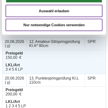
20.06.2026
11. Stilspringprüfung Kl.E
SPR
(
v
)
80cm
Auswahl erlauben
Preisgeld
100,00 €
Nur notwendige Cookies verwenden
LKL/Art
6 7 LP
20.06.2026
12. Amateur-Stilspringprüfung
SPR
(
v
)
Kl.A* 90cm
Preisgeld
150,00 €
LKL/Art
3 4 5 6 LP
20.06.2026
13. Punktespringprüfung Kl.L
SPR
(
v
)
110cm
Preisgeld
200,00 €
LKL/Art
1 2 3 4 5 LP