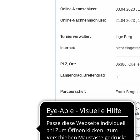
Online-Nennschluss:
03.04.2023 , 
Online-Nachnennschluss:
21.04.2023 , 
Turnierverwalter:
Inge Berg
Internet:
nicht eingetra
PLZ, Ort:
06386, Ouelle
Längengrad, Breitengrad
-, -
Parcourschef:
Frank Bergma
Richter:
Henriette Aß
Harald Schick
Martin Teltsch
Claudia Trüm
Teilnahmeberechtigung:
Stammitgliede