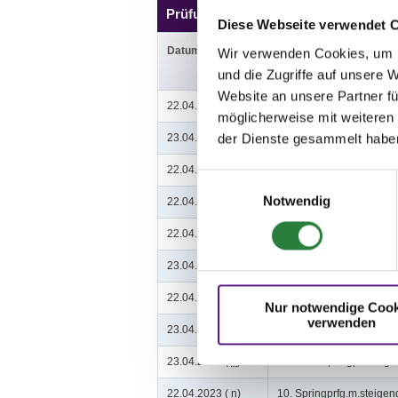
Prüfungen
Diese Webseite verwendet 
Datum
Prüfung
Wir verwenden Cookies, um I
und die Zugriffe auf unsere 
Website an unsere Partner fü
22.04.2023 (
v
)
1. Stilspring-WB - mit Erl
möglicherweise mit weiteren
der Dienste gesammelt habe
23.04.2023 (
v
)
2. Standard-Spring-WB
22.04.2023 (
n
)
3. Reiter-WB Schritt - Tra
Einwilligungsauswahl
Notwendig
22.04.2023 (
v
)
4. Springpferdeprüfung K
22.04.2023 (
v
)
5. Stilspringprüfung Kl.A*
23.04.2023 (
v
)
6. Springpferdeprüfung K
22.04.2023 (
n
)
7. Punktespringprfg.Kl.A*
Nur notwendige Cook
verwenden
23.04.2023 (
v
)
8. Springprüfung Kl. A**
23.04.2023 (
n
)
9. Punktespringprüfung K
22.04.2023 (
n
)
10. Springprfg.m.steige