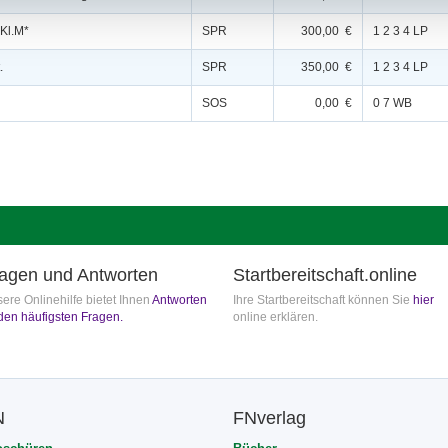
 Kl.M*
SPR
300,00 €
1 2 3 4 LP
.
SPR
350,00 €
1 2 3 4 LP
SOS
0,00 €
0 7 WB
agen und Antworten
Startbereitschaft.online
ere Onlinehilfe bietet Ihnen
Antworten
Ihre Startbereitschaft können Sie
hier
den häufigsten Fragen.
online erklären.
N
FNverlag