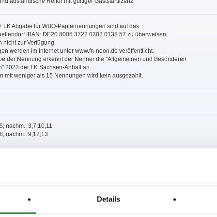
und ausländische Reiter mit gültiger Gaststartlizenz.
+ LK Abgabe für WBO-Papiernennungen sind auf das
ellendorf IBAN: DE20 8005 3722 0302 0138 57 zu überweisen.
 nicht zur Verfügung
gen werden im Internet unter www.fn-neon.de veröffentlicht.
abe der Nennung erkennt der Nenner die "Allgemeinen und Besonderen
" 2023 der LK Sachsen-Anhalt an.
en mit weniger als 15 Nennungen wird kein ausgezahlt.
,5; nachm.: 3,7,10,11
,8; nachm.: 9,12,13
issen auf www.fn-erfolgsdaten.de
Details