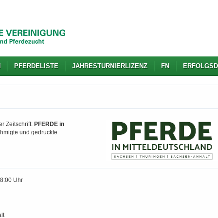
N
PFERDELISTE
JAHRESTURNIERLIZENZ
FN
ERFOLGSD
r Zeitschrift:
PFERDE in
nehmigte und gedruckte
18:00 Uhr
lt