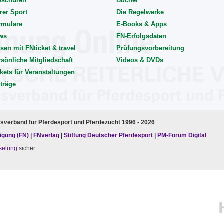
oschüren
Bücher
rer Sport
Die Regelwerke
rmulare
E-Books & Apps
ws
FN-Erfolgsdaten
sen mit FNticket & travel
Prüfungsvorbereitung
rsönliche Mitgliedschaft
Videos & DVDs
kets für Veranstaltungen
rträge
esverband für Pferdesport und Pferdezucht 1996 - 2026
igung (FN)
|
FNverlag
|
Stiftung Deutscher Pferdesport
|
PM-Forum Digital
selung
sicher.