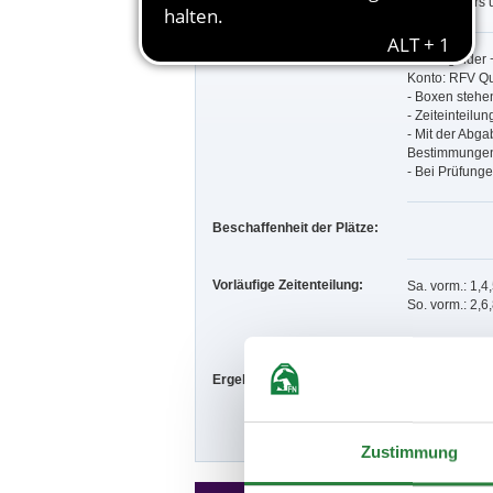
Veranstalters 
Besondere Bestimmungen:
-
Nenngelder 
Konto: RFV Qu
-
Boxen stehen
-
Zeiteinteilun
- Mit der Abg
Bestimmungen
- Bei Prüfung
Beschaffenheit der Plätze:
Vorläufige Zeitenteilung:
Sa. vorm.: 1,4
So. vorm.: 2,6
Ergebnisse:
Zu den Ergebn
Zustimmung