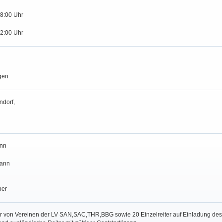
18:00 Uhr
12:00 Uhr
gen
ndorf,
nn
mann
per
r von Vereinen der LV SAN,SAC,THR,BBG sowie 20 Einzelreiter auf Einladung des