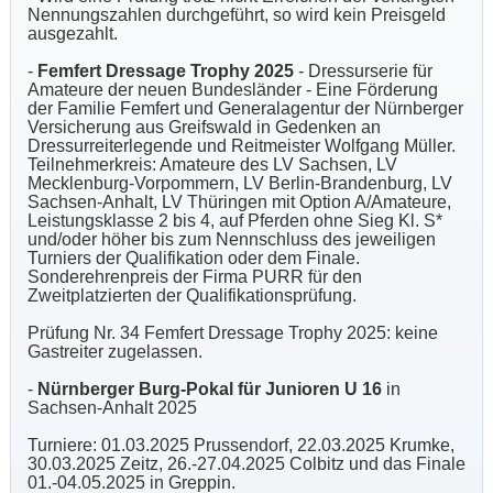
Nennungszahlen durchgeführt, so wird kein Preisgeld
ausgezahlt.
-
Femfert Dressage Trophy 2025
- Dressurserie für
Amateure der neuen Bundesländer - Eine Förderung
der Familie Femfert und Generalagentur der Nürnberger
Versicherung aus Greifswald in Gedenken an
Dressurreiterlegende und Reitmeister Wolfgang Müller.
Teilnehmerkreis: Amateure des LV Sachsen, LV
Mecklenburg-Vorpommern, LV Berlin-Brandenburg, LV
Sachsen-Anhalt, LV Thüringen mit Option A/Amateure,
Leistungsklasse 2 bis 4, auf Pferden ohne Sieg Kl. S*
und/oder höher bis zum Nennschluss des jeweiligen
Turniers der Qualifikation oder dem Finale.
Sonderehrenpreis der Firma PURR für den
Zweitplatzierten der Qualifikationsprüfung.
Prüfung Nr. 34 Femfert Dressage Trophy 2025: keine
Gastreiter zugelassen.
-
Nürnberger Burg-Pokal für Junioren U 16
in
Sachsen-Anhalt 2025
Turniere: 01.03.2025 Prussendorf, 22.03.2025 Krumke,
30.03.2025 Zeitz, 26.-27.04.2025 Colbitz und das Finale
01.-04.05.2025 in Greppin.