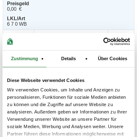
Preisgeld
0,00 €
LKL/Art
6 7 0 WB
01.05.2025
7. Amateur-Stilspringprüfung
SPR
(
n
)
Kl.A* 90cm
Preisgeld
150,00 €
Zustimmung
Details
Über Cookies
LKL/Art
3 4 5 6 LP
Diese Webseite verwendet Cookies
02.05.2025
8. Amateur-
SPR
(
n
)
Punktespringprfg.Kl.A** 100cm
Wir verwenden Cookies, um Inhalte und Anzeigen zu
Preisgeld
personalisieren, Funktionen für soziale Medien anbieten
150,00 €
zu können und die Zugriffe auf unsere Website zu
LKL/Art
analysieren. Außerdem geben wir Informationen zu Ihrer
2 3 4 5 6 LP
Verwendung unserer Website an unsere Partner für
soziale Medien, Werbung und Analysen weiter. Unsere
03.05.2025
9. Springprüfung Kl. A** 105cm
SPR
(
v
)
Partner führen diese Informationen möglicherweise mit