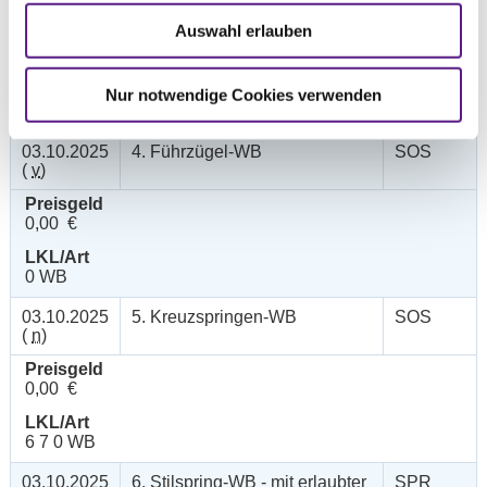
(
n
)
Auswahl erlauben
Preisgeld
0,00 €
LKL/Art
Nur notwendige Cookies verwenden
6 7 0 WB
03.10.2025
4. Führzügel-WB
SOS
(
v
)
Preisgeld
0,00 €
LKL/Art
0 WB
03.10.2025
5. Kreuzspringen-WB
SOS
(
n
)
Preisgeld
0,00 €
LKL/Art
6 7 0 WB
03.10.2025
6. Stilspring-WB - mit erlaubter
SPR