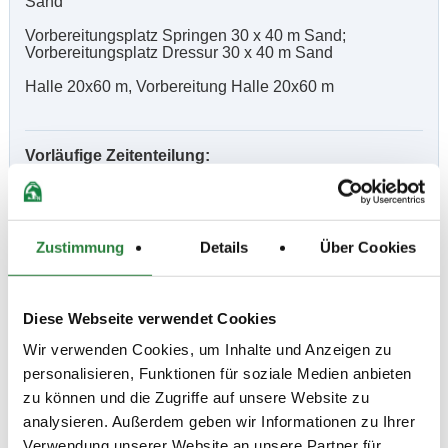
Sand
Vorbereitungsplatz Springen 30 x 40 m Sand;
Vorbereitungsplatz Dressur 30 x 40 m Sand
Halle 20x60 m, Vorbereitung Halle 20x60 m
Vorläufige Zeitenteilung:
Fr. vorm.: 4,11,12; nachm.: 5,6,7
Sa. vorm.: 8,9,10; nachm.: 1,2,3,13
Fr.: 11, 12, 4, 5, 6, 7
Zustimmung
Details
Über Cookies
Sa.: 8, 9, 10, 1, 2, 3, 13
Ergebnisse:
Diese Webseite verwendet Cookies
Zu den Ergebnissen auf www.fn-erfolgsdaten.de
Wir verwenden Cookies, um Inhalte und Anzeigen zu
personalisieren, Funktionen für soziale Medien anbieten
zu können und die Zugriffe auf unsere Website zu
analysieren. Außerdem geben wir Informationen zu Ihrer
Verwendung unserer Website an unsere Partner für