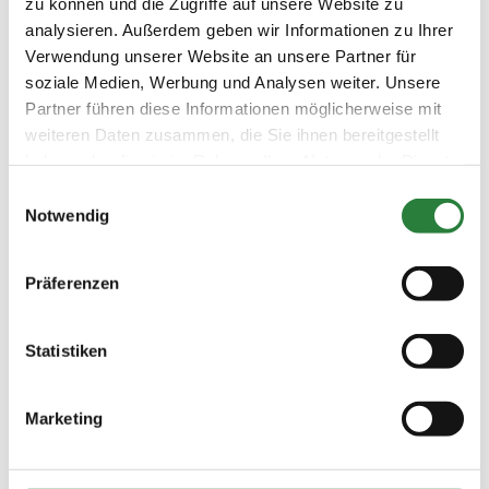
zu können und die Zugriffe auf unsere Website zu
analysieren. Außerdem geben wir Informationen zu Ihrer
Verwendung unserer Website an unsere Partner für
soziale Medien, Werbung und Analysen weiter. Unsere
Partner führen diese Informationen möglicherweise mit
Prüfungen
weiteren Daten zusammen, die Sie ihnen bereitgestellt
haben oder die sie im Rahmen Ihrer Nutzung der Dienste
gesammelt haben.
Datum
Prüfung
Disziplin
Einwilligungsauswahl
Notwendig
20.06.2026
1. Vielseitigkeitsprfg. Kl.L*
GEV
(
v
)
Präferenzen
Preisgeld
600,00 €
Statistiken
LKL/Art
0 LP
Marketing
21.06.2026
2. Geländeritt Kl.L* (Clear-
GEV
(
v
)
Round)
Preisgeld