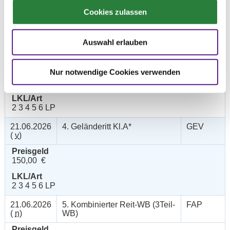
200,00 €
Cookies zulassen
LKL/Art
1 2 3 4 5 LP
Auswahl erlauben
20.06.2026
3. Vielseitigkeitsprfg. KL.A*
GEV
(
v
)
Nur notwendige Cookies verwenden
Preisgeld
450,00 €
LKL/Art
2 3 4 5 6 LP
21.06.2026
4. Geländeritt Kl.A*
GEV
(
v
)
Preisgeld
150,00 €
LKL/Art
2 3 4 5 6 LP
21.06.2026
5. Kombinierter Reit-WB (3Teil-
FAP
(
n
)
WB)
Preisgeld