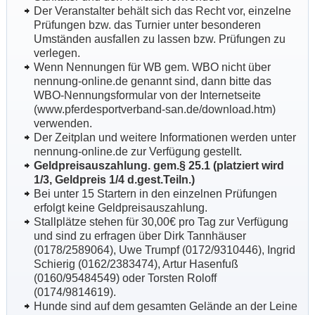
Der Veranstalter behält sich das Recht vor, einzelne
Prüfungen bzw. das Turnier unter besonderen
Umständen ausfallen zu lassen bzw. Prüfungen zu
verlegen.
Wenn Nennungen für WB gem. WBO nicht über
nennung-online.de genannt sind, dann bitte das
WBO-Nennungsformular von der Internetseite
(www.pferdesportverband-san.de/download.htm)
verwenden.
Der Zeitplan und weitere Informationen werden unter
nennung-online.de zur Verfügung gestellt.
Geldpreisauszahlung. gem.§ 25.1 (platziert wird
1/3, Geldpreis 1/4 d.gest.Teiln.)
Bei unter 15 Startern in den einzelnen Prüfungen
erfolgt keine Geldpreisauszahlung.
Stallplätze stehen für 30,00€ pro Tag zur Verfügung
und sind zu erfragen über Dirk Tannhäuser
(0178/2589064), Uwe Trumpf (0172/9310446), Ingrid
Schierig (0162/2383474), Artur Hasenfuß
(0160/95484549) oder Torsten Roloff
(0174/9814619).
Hunde sind auf dem gesamten Gelände an der Leine