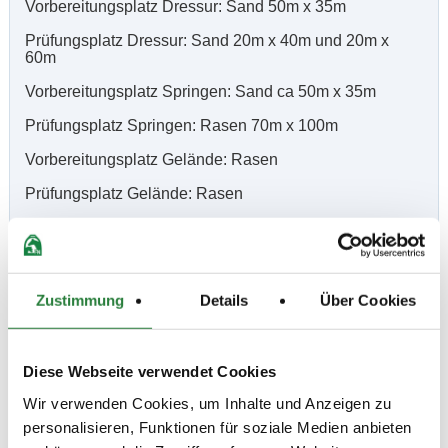
Vorbereitungsplatz Dressur: Sand 50m x 35m
Prüfungsplatz Dressur: Sand 20m x 40m und 20m x
60m
Vorbereitungsplatz Springen: Sand ca 50m x 35m
Prüfungsplatz Springen: Rasen 70m x 100m
Vorbereitungsplatz Gelände: Rasen
Prüfungsplatz Gelände: Rasen
Vorläufige Zeitenteilung:
Sa. vorm.: 1,3,7,11; nachm.: 6,10
Zustimmung
Details
Über Cookies
So. vorm.: 2,4; nachm.: 5,9,13
Sa. vorm.: 1a, 3a, 6, 10 nachm.: 3b, 1b, 7, 11
Diese Webseite verwendet Cookies
So. vorm.: 1c, 2, 3c, 4 nachm.: 13, 8, 12
Wir verwenden Cookies, um Inhalte und Anzeigen zu
Ergebnisse:
personalisieren, Funktionen für soziale Medien anbieten
Zu den Ergebnissen auf www.fn-erfolgsdaten.de