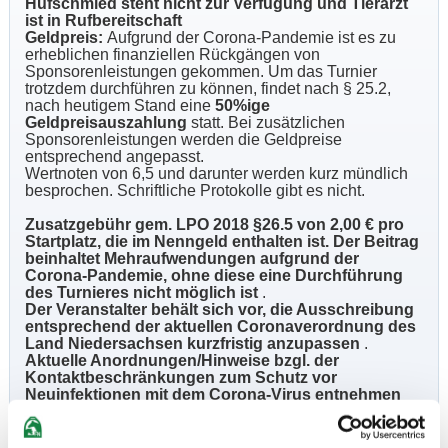
Hufschmied steht nicht zur Verfügung und Tierarzt
ist in Rufbereitschaft
Geldpreis:
Aufgrund der Corona-Pandemie ist es zu
erheblichen finanziellen Rückgängen von
Sponsorenleistungen gekommen. Um das Turnier
trotzdem durchführen zu können, findet nach § 25.2,
nach heutigem Stand eine
50%ige
Geldpreisauszahlung
statt. Bei zusätzlichen
Sponsorenleistungen werden die Geldpreise
entsprechend angepasst.
Wertnoten von 6,5 und darunter werden kurz mündlich
besprochen. Schriftliche Protokolle gibt es nicht.
Zusatzgebühr gem. LPO 2018 §26.5 von 2,00 € pro
Startplatz, die im Nenngeld enthalten ist. Der Beitrag
beinhaltet Mehraufwendungen aufgrund der
Corona-Pandemie, ohne diese eine Durchführung
des Turnieres nicht möglich ist
.
Der Veranstalter behält sich vor, die Ausschreibung
entsprechend der aktuellen Coronaverordnung des
Land Niedersachsen kurzfristig anzupassen
.
Aktuelle Anordnungen/Hinweise bzgl. der
Kontaktbeschränkungen zum Schutz vor
Neuinfektionen mit dem Corona-Virus entnehmen
Sie bitte der Zeiteinteilung
Hygeinebeauftragter: Alisa Menzel, Antonia Maaß
Meldestelle:
Die Meldestelle ist über