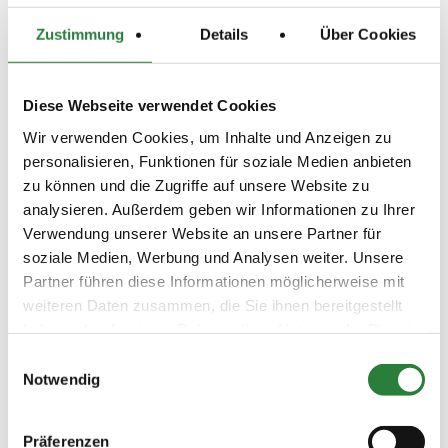
www.turnierservice-burfeind.de und telefonisch, somit
kontaktlos, zu erreichen.
Zustimmung
Details
Über Cookies
Beschaffenheit der Plätze:
Diese Webseite verwendet Cookies
Prüfungsplätze: 20 x 40 m - Sand und 20 x 60 m - Sand
Wir verwenden Cookies, um Inhalte und Anzeigen zu
Abreiteplätze: 25 x70 m und 20x60 m -Sand
personalisieren, Funktionen für soziale Medien anbieten
zu können und die Zugriffe auf unsere Website zu
analysieren. Außerdem geben wir Informationen zu Ihrer
Vorläufige Zeitenteilung:
Verwendung unserer Website an unsere Partner für
Sa. vorm.: 1,2; nachm.: 3,4
soziale Medien, Werbung und Analysen weiter. Unsere
So. vorm.: 5,6,9,10; nachm.: 7,8,11
Partner führen diese Informationen möglicherweise mit
weiteren Daten zusammen, die Sie ihnen bereitgestellt
haben oder die sie im Rahmen Ihrer Nutzung der Dienste
Ergebnisse:
gesammelt haben.
Einwilligungsauswahl
Zu den Ergebnissen auf www.fn-erfolgsdaten.de
Notwendig
Präferenzen