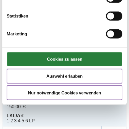
Prüfungen
Statistiken
Datum
Prüfung
Disziplin
Marketing
01.05.2021 (
1. Reitpferdeprüfung
RPF
v
)
Preisgeld
Cookies zulassen
150,00 €
LKL/Art
Auswahl erlauben
1 2 3 4 5 6 LP
01.05.2021 (
2. Dressurpferdeprfg. Kl.A
DPF
v
)
Nur notwendige Cookies verwenden
Preisgeld
150,00 €
LKL/Art
1 2 3 4 5 6 LP