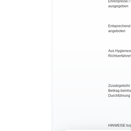
Ehrenpreise /
ausgegeben
Entsprechend 
angeboten
Aus Hygienesc
Richtverfahren
Zusatzgebühr g
Beitrag beinh
Durchführung d
HINWEISE bzg