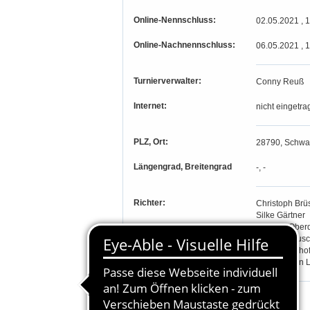
Online-Nennschluss:
02.05.2021 , 
Online-Nachnennschluss:
06.05.2021 , 
Turnierverwalter:
Conny Reuß
Internet:
nicht eingetra
PLZ, Ort:
28790, Schw
Längengrad, Breitengrad
-, -
Richter:
Christoph Brü
Silke Gärtner
Thomas Oberd
Doreen Peusc
Atossa Südhof
Thassilo von 
Teilnahmeberechtigung: