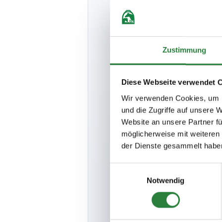
Unter
www.nen
Sie ein Formu
Nennung/Auss
Zustimmung
Betreten des 
Vorlage diese
Tagesbänder.
Diese Webseite verwendet 
Mund-/Nasens
Wir verwenden Cookies, um I
und die Zugriffe auf unsere 
Reiter und Be
Website an unsere Partner fü
am Prüfungsta
möglicherweise mit weiteren
Die gültige T
der Dienste gesammelt habe
vorzuzeigen.
Einwilligungsauswahl
Notwendig
Anreise
: Den
AKTUELLE K