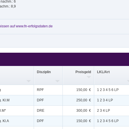
; nachm.: 6
nachm.: 8,9
issen auf www.fn-erfolgsdaten.de
Disziplin
Preisgeld
LKL/Art
g
RPF
150,00 €
1 2 3 4 5 6 LP
g. Kl.M
DPF
250,00 €
1 2 3 4 LP
l.M*
DRE
300,00 €
2 3 4 LP
. Kl.A
DPF
150,00 €
1 2 3 4 5 6 LP