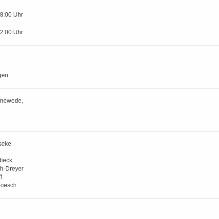
18:00 Uhr
12:00 Uhr
gen
anewede,
seke
ieck
h-Dreyer
f
Loesch