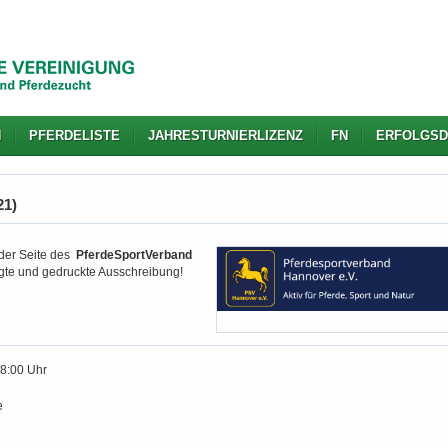
N
PFERDELISTE
JAHRESTURNIERLIZENZ
FN
ERFOLGSD
21)
 der Seite des
PferdeSportVerband
igte und gedruckte Ausschreibung!
18:00 Uhr
e