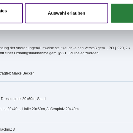
mit dem Corona-Virus entnehmen Sie bitte der Zeiteinteilung
ies
Auswahl erlauben
ungen dieser Anweisungen können behördlicherseits mit Bußgeldern geahndet
htung der Anordnungen/Hinweise stellt (auch) einen Verstoß gem. LPO § 920, 2.k.
 mit einer Ordnungsmaßnahme gem. §921 LPO belegt werden.
ragter: Maike Becker
: Dressurplatz 20x60m, Sand
 Halle 20x40m, Halle 20x60m, Außenplatz 20x40m
 nachm.: 3