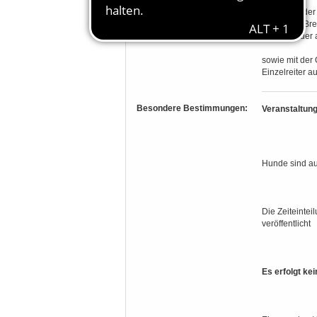
LP 1-9 mit de
Hannover, Bre
Landeskader 
sowie mit der 
Einzelreiter au
Besondere Bestimmungen:
Veranstaltun
Hunde sind au
Die Zeiteintei
veröffentlicht
Es erfolgt ke