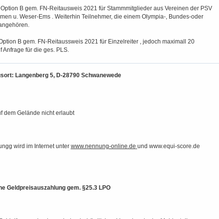
r Option B gem. FN-Reitausweis 2021 für Stammmitglieder aus Vereinen der PSV
men u. Weser-Ems . Weiterhin Teilnehmer, die einem Olympia-, Bundes-oder
angehören.
Option B gem. FN-Reitaussweis 2021 für Einzelreiter , jedoch maximall 20
f Anfrage für die ges. PLS.
gsort: Langenberg 5, D-28790 Schwanewede
f dem Gelände nicht erlaubt
lungg wird im Internet unter
www.nennung-online.de
und www.equi-score.de
ine Geldpreisauszahlung gem. §25.3 LPO