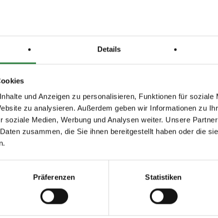
nung-online.de
- Teilnehmerinformationen sowie auf www.equi-score.de-finden
lar
„Anwesenheitsnachweis“. Dieses ist Bestandteil der
chreibung und MUSS zwingend von jedem Reiter/Begleiter unterschrieben -be
Details
Turniergeländes (Anreise) -an der Eingangskontrolle abgegeben werden. Ohne
s Formulars ist kein Start möglich. Hier erfolgt dann die Ausgabe der
Cookies
chutz ist mitzubringen und in geschlossenen Räumen zu tragen.
nhalte und Anzeigen zu personalisieren, Funktionen für soziale
Website zu analysieren. Außerdem geben wir Informationen zu I
gleitpersonen (pro Reiter ist max. eine Begleitperson zugelassen) dürfen nur
r soziale Medien, Werbung und Analysen weiter. Unsere Partner
g anwesend sein, an dem das Pferd/die Pferde gestartet werden.
 Daten zusammen, die Sie ihnen bereitgestellt haben oder die s
ages-Einlassberechtigung (Tagesband) ist ständig zu tragen und bei Verlangen
n.
Präferenzen
Statistiken
 Anweisungen der eingesetzten Ordner ist uneingeschränkt zu folgen.
ONTAKTBESCHRÄNKUNGEN, ANORDNUNGEN & HINWEISE zum Schutz vor