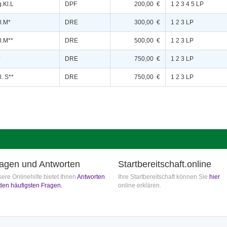
.Kl.L
DPF
200,00 €
1 2 3 4 5 LP
l.M*
DRE
300,00 €
1 2 3 LP
l.M**
DRE
500,00 €
1 2 3 LP
*
DRE
750,00 €
1 2 3 LP
. S**
DRE
750,00 €
1 2 3 LP
agen und Antworten
Startbereitschaft.online
ere Onlinehilfe bietet Ihnen
Antworten
Ihre Startbereitschaft können Sie
hier
den häufigsten Fragen.
online erklären.