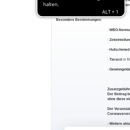
Alle Cup Seri
Teilnahmeber
Besondere Bestimmungen:
-
WBO-Nennu
-
Zeiteinteilun
-
Hufschmied
-
Tierarzt
in R
-
Gewinngelda
Zusatzgebühr 
Der Beitrag 
ohne diese ei
Der Veranstal
Coronaverord
- Weitere akt
Corona-Virus 