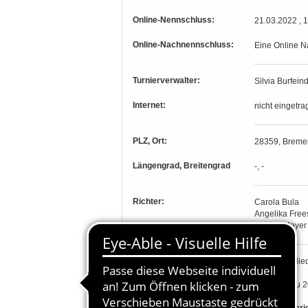
Online-Nennschluss:
21.03.2022 , 
Online-Nachnennschluss:
Eine Online N
Turnierverwalter:
Silvia Burfein
Internet:
nicht eingetra
PLZ, Ort:
28359, Breme
Längengrad, Breitengrad
-, -
Richter:
Carola Bula
Angelika Fre
Sabine Meyer
Teilnahmeberechtigung:
Stammmitglie
sowie bis zu 2