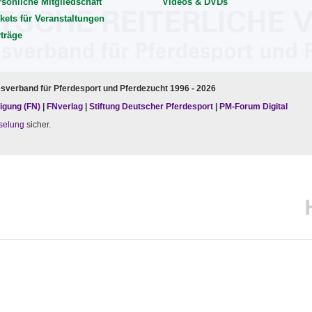
rsönliche Mitgliedschaft
Videos & DVDs
kets für Veranstaltungen
rträge
esverband für Pferdesport und Pferdezucht 1996 - 2026
igung (FN)
|
FNverlag
|
Stiftung Deutscher Pferdesport
|
PM-Forum Digital
selung
sicher.