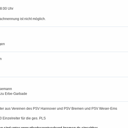
18:00 Uhr
achnennung ist nicht möglich.
d
gen
n
esemann
 zu Erbe-Garbade
der aus Vereinen des PSV Hannover und PSV Bremen und PSV Weser-Ems
0 Einzelreiter für die ges. PLS