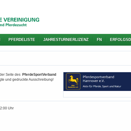
N
PFERDELISTE
JAHRESTURNIERLIZENZ
FN
ERFOLGSD
 der Seite des
PferdeSportVerband
igte und gedruckte Ausschreibung!
12:00 Uhr