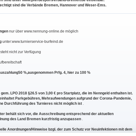
en sind unter www.pferdesportverband-bremen.de einsehbar.
echtigt sind die Verbände Bremen, Hannover und Weser-Ems.
ngen
nur über www.nennung-online.de möglich
g
unter:www.turnierservice-burfeind.de
steht nicht zur Verfügung
ufbereitschaft
uszahlung50 %,ausgenommen Prfg. 4, hier zu 100 %
gem. LPO 2018 §26.5 von 3,00 € pro Startplatz, die im Nenngeld enthalten ist.
beinhaltet Parkgebühren, Mehraufwendungen aufgrund der Corona-Pandemie,
ne Durchführung des Turnieres nicht möglich ist
.
ter behält sich vor, die Ausschreibung entsprechend der aktuellen
nung des Land Bremen kurzfristig anzupassen
.
uelle Anordnungen/Hinweise bzgl. der zum Schutz vor Neuinfektionen mit dem
entnehmen Sie bitte der Zeiteinteilung