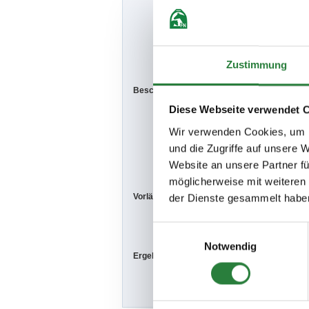
Hygienebeauf
Zustimmung
Beschaffenheit der Plätze:
Diese Webseite verwendet 
Prüfungshalle
Wir verwenden Cookies, um I
Abreiteplatz:
und die Zugriffe auf unsere 
Website an unsere Partner fü
möglicherweise mit weiteren
Vorläufige Zeitenteilung:
der Dienste gesammelt habe
Sa. vorm.: 1,2
So. vorm.: 4,6
Einwilligungsauswahl
Notwendig
Ergebnisse:
Zu den Ergebn