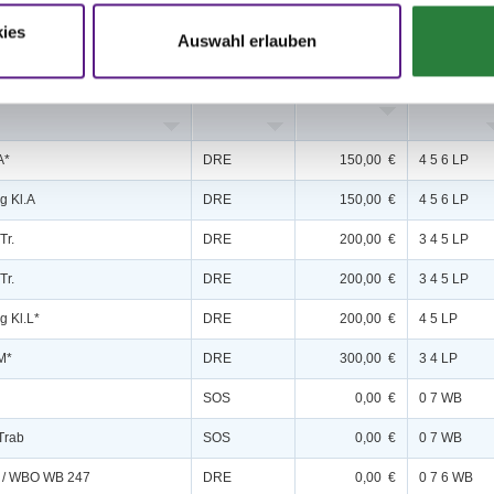
ies
Auswahl erlauben
Disziplin
Preisgeld
LKL/Art
A*
DRE
150,00 €
4 5 6 LP
g Kl.A
DRE
150,00 €
4 5 6 LP
Tr.
DRE
200,00 €
3 4 5 LP
Tr.
DRE
200,00 €
3 4 5 LP
g Kl.L*
DRE
200,00 €
4 5 LP
M*
DRE
300,00 €
3 4 LP
SOS
0,00 €
0 7 WB
 Trab
SOS
0,00 €
0 7 WB
) / WBO WB 247
DRE
0,00 €
0 7 6 WB