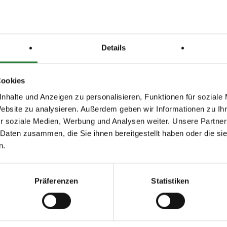
tragte:
Emile Jäger, Udo Tjaden
Details
Cookies
:
20x80m, Sand Späne Gemisch
nhalte und Anzeigen zu personalisieren, Funktionen für soziale
 Dressurplatz 20x60m, Sand- Vliesspäne- Gemisch
Website zu analysieren. Außerdem geben wir Informationen zu I
r soziale Medien, Werbung und Analysen weiter. Unsere Partner
 Daten zusammen, die Sie ihnen bereitgestellt haben oder die s
n.
; nachm.: 3,5
; nachm.: 7,8,9
Präferenzen
Statistiken
issen auf www.fn-erfolgsdaten.de