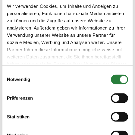
Prüfungen
Wir verwenden Cookies, um Inhalte und Anzeigen zu
personalisieren, Funktionen für soziale Medien anbieten
zu können und die Zugriffe auf unsere Website zu
Datum
Prüfung
Disziplin
analysieren. Außerdem geben wir Informationen zu Ihrer
Verwendung unserer Website an unsere Partner für
soziale Medien, Werbung und Analysen weiter. Unsere
21.08.2020
1. Springpferdeprüfung Kl.A*
SPF
(
n
)
Partner führen diese Informationen möglicherweise mit
weiteren Daten zusammen, die Sie ihnen bereitgestellt
Preisgeld
150,00 €
haben oder die sie im Rahmen Ihrer Nutzung der Dienste
gesammelt haben.
LKL/Art
Einwilligungsauswahl
3 4 5 6 LP
Notwendig
21.08.2020
2. Springpferdeprüfung Kl.A**
SPF
(
n
)
Präferenzen
Preisgeld
150,00 €
Statistiken
LKL/Art
3 4 5 LP