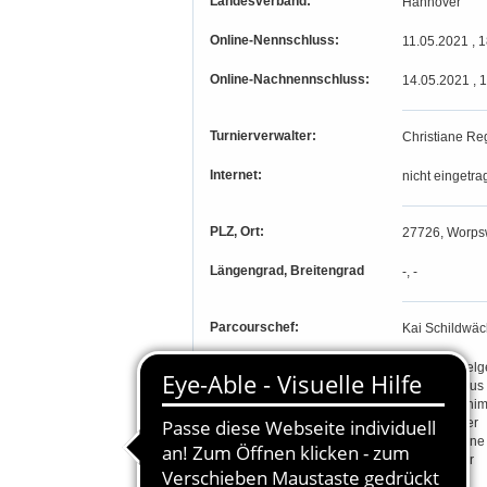
Landesverband:
Hannover
Online-Nennschluss:
11.05.2021 , 
Online-Nachnennschluss:
14.05.2021 , 
Turnierverwalter:
Christiane Re
Internet:
nicht eingetra
PLZ, Ort:
27726, Worps
Längengrad, Breitengrad
-, -
Parcourschef:
Kai Schildwäc
Richter:
Jürgen Arhelg
Dörthe Gallus
Hans-Joachim
Gitta Schäfer
Ingrid Schöne
Rixta Stolter