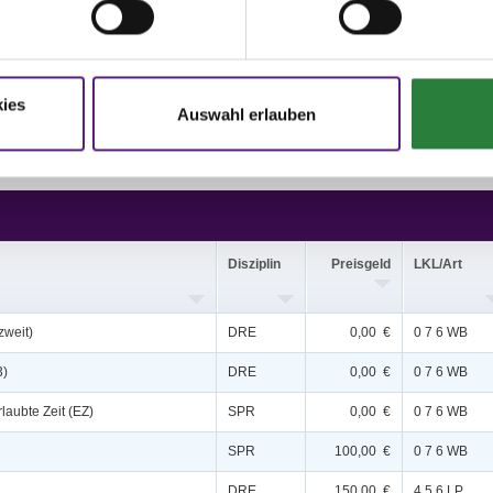
,5,6,16,17; nachm.: 7,8
issen auf www.fn-erfolgsdaten.de
ies
Auswahl erlauben
Disziplin
Preisgeld
LKL/Art
zweit)
DRE
0,00 €
0 7 6 WB
3)
DRE
0,00 €
0 7 6 WB
rlaubte Zeit (EZ)
SPR
0,00 €
0 7 6 WB
SPR
100,00 €
0 7 6 WB
DRE
150,00 €
4 5 6 LP