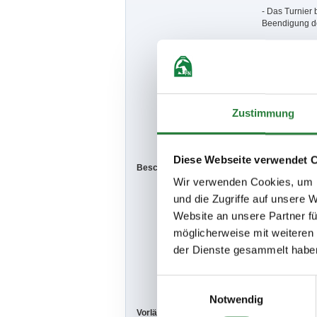
- Das Turnier 
Beendigung de
- Die Meldeste
Kontakt).
- Zu § 59 Abs.
Infektionsgesc
Zustimmung
- Gem. § 25.2 
-
Hygienebeau
Diese Webseite verwendet 
Beschaffenheit der Plätze:
Wir verwenden Cookies, um I
Dressurplatz:
und die Zugriffe auf unsere 
Website an unsere Partner fü
Vorbereitungs
möglicherweise mit weiteren
Springplatz: 
der Dienste gesammelt habe
Vorbereitungs
Einwilligungsauswahl
Notwendig
Vorläufige Zeitenteilung:
Sa. vorm.: 1,2