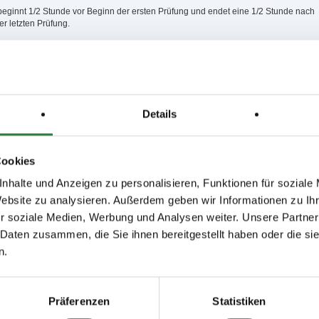
beginnt 1/2 Stunde vor Beginn der ersten Prüfung und endet eine 1/2 Stunde nach
r letzten Prüfung.
lle ist nur telefonisch erreichbar oder über www.equi-score.de (kein persönlicher
 2.1 LPO wird Dispens erteilt, Siegerehrungen finden je nach Stand des
hehens nur eingeschränkt oder gar nicht statt.
Details
LPO erfolgt die
Auszahlung von Geldpreisen lediglich i. H. v. 75%
ftragter:Bärbel Mager
Cookies
nhalte und Anzeigen zu personalisieren, Funktionen für soziale
 20x40 m (insgesamt 25x50m) - Sand
Website zu analysieren. Außerdem geben wir Informationen zu I
r soziale Medien, Werbung und Analysen weiter. Unsere Partner
platz: 30x50m - Sand
 Daten zusammen, die Sie ihnen bereitgestellt haben oder die s
80x90m - Gras
n.
platz:60x40m - Sand / Gras
Präferenzen
Statistiken
,9,10,11,12; nachm.: 13,14,15