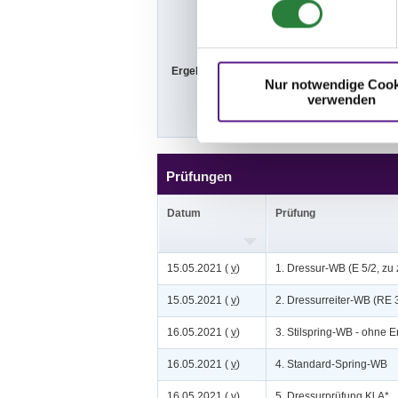
So. vorm.: 3,4
Ergebnisse:
Zu den Ergebn
Nur notwendige Cook
verwenden
Prüfungen
Datum
Prüfung
15.05.2021 (
v
)
1. Dressur-WB (E 5/2, zu 
15.05.2021 (
v
)
2. Dressurreiter-WB (RE 
16.05.2021 (
v
)
3. Stilspring-WB - ohne E
16.05.2021 (
v
)
4. Standard-Spring-WB
16.05.2021 (
v
)
5. Dressurprüfung Kl.A*