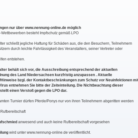
gen nur über www.nennung-online.de möglich
O-Wettbewerben besteht Impfschutz gemäß LPO
lter schließt jegliche Haftung für Schäden aus, die den Besuchern, Teilnehmern
tzern durch leichte Fahrlässigkeit des Veranstalters, seiner Vertreter oder
lfen entstehen.
lter behält sich vor, die Ausschreibung entsprechend der aktuellen
nung des Land Niedersachsen kurzfristig anzupassen . Aktuelle
Hinweise bzgl. der Kontaktbeschränkungen zum Schutz vor Neuinfektionen mi
rus entnehmen Sie bitte der Zeiteinteilung. Die Nichtbeachtung dieser
tellt einen Verstoß gegen die LPO dar.
amten Turnier dürfen Pferde/Ponys nur von ihren Teilnehmern abgeritten werden
n Rufbereitschaft
ufschmied
anwesend und auch keine Rufbereitschaft vorgesehen
ilung
wird unter www.nennung-online.de veröffentlicht.