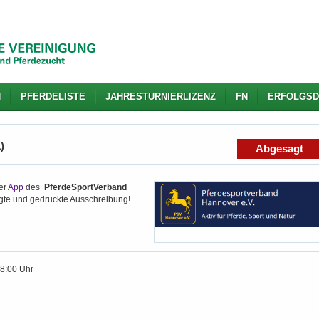
N
PFERDELISTE
JAHRESTURNIERLIZENZ
FN
ERFOLGSD
)
Abgesagt
er
App
des
PferdeSportVerband
igte und gedruckte Ausschreibung!
18:00 Uhr