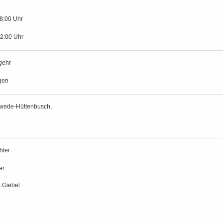
18:00 Uhr
12:00 Uhr
gehr
gen
wede-Hüttenbusch,
hter
er
 Giebel