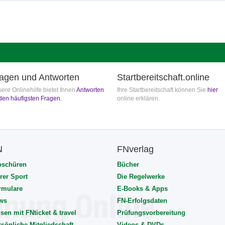
agen und Antworten
Startbereitschaft.online
ere Onlinehilfe bietet Ihnen
Antworten
Ihre Startbereitschaft können Sie
hier
den häufigsten Fragen.
online erklären.
N
FNverlag
oschüren
Bücher
rer Sport
Die Regelwerke
rmulare
E-Books & Apps
ws
FN-Erfolgsdaten
sen mit FNticket & travel
Prüfungsvorbereitung
rsönliche Mitgliedschaft
Videos & DVDs