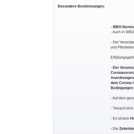
Besondere Bestimmungen:
- WBO-Nennun
- Auch in WB
- Der Veransta
und Pferdebesi
Erfüllungsgehi
-
Der Veransta
Coronaverord
Anordnungen/
dem Corona-Vi
Bedingungen s
- Auf dem ges
- Tierarzt ist i
- Es ist kein
H
-
Die
Zeiteinte