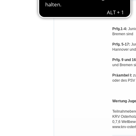
Teilnahmeberechtigung:
Prfg.1-4:
Juni
Bremen sind
Prfg. 5-17:
Ju
Hannover und
Prfg. 9 und 16
und Bremen s
Präambel I:
z
oder des PSV 
Wertung Juge
Teilnahmebere
KRV Osterholz 
0,7,6 Wettbew
www.krv-oster