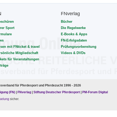
N
FNverlag
oschüren
Bücher
rer Sport
Die Regelwerke
rmulare
E-Books & Apps
ws
FN-Erfolgsdaten
sen mit FNticket & travel
Prüfungsvorbereitung
rsönliche Mitgliedschaft
Videos & DVDs
kets für Veranstaltungen
rträge
esverband für Pferdesport und Pferdezucht 1996 - 2026
igung (FN)
|
FNverlag
|
Stiftung Deutscher Pferdesport
|
PM-Forum Digital
selung
sicher.