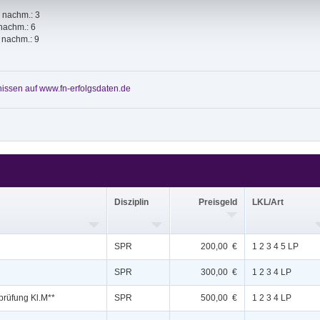
; nachm.: 3
 nachm.: 6
; nachm.: 9
issen auf www.fn-erfolgsdaten.de
Disziplin
Preisgeld
LKL/Art
SPR
200,00 €
1 2 3 4 5 LP
SPR
300,00 €
1 2 3 4 LP
prüfung Kl.M**
SPR
500,00 €
1 2 3 4 LP