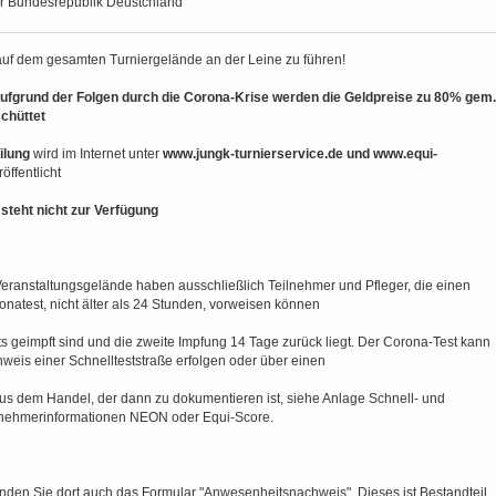
r Bundesrepublik Deustchland
auf dem gesamten Turniergelände an der Leine zu führen!
Aufgrund der Folgen durch die Corona-Krise werden die Geldpreise zu 80% gem.
chüttet
eilung
wird im Internet unter
www.jungk-turnierservice.de und www.equi-
röffentlicht
teht nicht zur Verfügung
 Veranstaltungsgelände haben ausschließlich Teilnehmer und Pfleger, die einen
natest, nicht älter als 24 Stunden, vorweisen können
ts geimpft sind und die zweite Impfung 14 Tage zurück liegt. Der Corona-Test kann
weis einer Schnellteststraße erfolgen oder über einen
aus dem Handel, der dann zu dokumentieren ist, siehe Anlage Schnell- und
ilnehmerinformationen NEON oder Equi-Score.
finden Sie dort auch das Formular "Anwesenheitsnachweis". Dieses ist Bestandteil