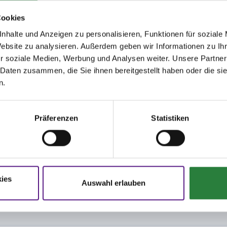
kann mit einer Ordnungsmaßnahme gem.LPO § 921 belegt werden
Cookies
handlungen können behördlich mit Bußgeldern geahndet werden.
nhalte und Anzeigen zu personalisieren, Funktionen für soziale
Website zu analysieren. Außerdem geben wir Informationen zu I
gem. LPO 2018 §26.5 von 5,00 € pro Startplatz, die im Nenngeld enthalten ist.
r soziale Medien, Werbung und Analysen weiter. Unsere Partner
beinhaltet Parkgebühren, Mehraufwendungen aufgrund der Corona-Pandemie,
 Daten zusammen, die Sie ihnen bereitgestellt haben oder die s
n.
rung des Turnieres nicht möglich ist.
Präferenzen
Statistiken
latz
:
Fairground 83 x 66 m - Sand
: Fairground
Sand 25 x 63, Bei Regen Halle 20 x 65
ies
Auswahl erlauben
Sand, 20 x 60 m
Sand 18 x 60m