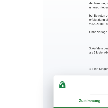
der Nennung/A
unterschriebe
bei Betreten 
erfolgt dann d
vorzuzeigen s
Ohne Vorlage d
3. Auf dem ge
als 2 Meter Ab
4. Eine Sieger
Aktuelle Ano
dem Corona-Vi
Zustimmung
Die Nichtbeac