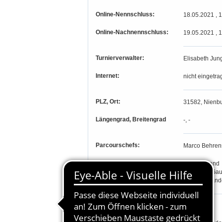
Online-Nennschluss:
18.05.2021 , 
Online-Nachnennschluss:
19.05.2021 , 
Turnierverwalter:
Elisabeth Jun
Internet:
nicht eingetra
PLZ, Ort:
31582, Nienbu
Längengrad, Breitengrad
-, -
Parcourschefs:
Marco Behrens
Richter:
Ilona Colland
Katharina Ga
Matthias Zand
Teilnahmeberechtigung: