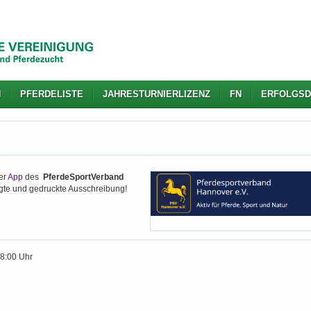
N
PFERDELISTE
JAHRESTURNIERLIZENZ
FN
ERFOLGSD
er
App
des
PferdeSportVerband
igte und gedruckte Ausschreibung!
18:00 Uhr