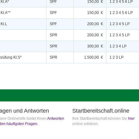
 Kl.A*
SPF
150,00 €
1 2 3 4 5 6 LP
 Kl.A**
SPF
150,00 €
1 2 3 4 5 6 LP
 Kl.L
SPF
200,00 €
1 2 3 4 5 LP
SPR
200,00 €
1 2 3 4 5 LP
SPR
300,00 €
1 2 3 4 LP
prüfung Kl.S*
SPR
1.500,00 €
1 2 3 LP
agen und Antworten
Startbereitschaft.online
ere Onlinehilfe bietet Ihnen
Antworten
Ihre Startbereitschaft können Sie
hier
den häufigsten Fragen.
online erklären.