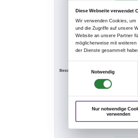
2.k.dar und 
Diese Webseite verwendet 
bzw. Zuwider
Wir verwenden Cookies, um I
und die Zugriffe auf unsere 
Zusatzgebühr 
Website an unsere Partner fü
Der Beitrag 
möglicherweise mit weiteren
ohne diese
der Dienste gesammelt habe
eine Durchfüh
Einwilligungsauswahl
Beschaffenheit der Plätze:
Notwendig
NEU! Springp
Abreiteplätze
Nur notwendige Cook
Abreiteplatz:
verwenden
Abreiteplatz: