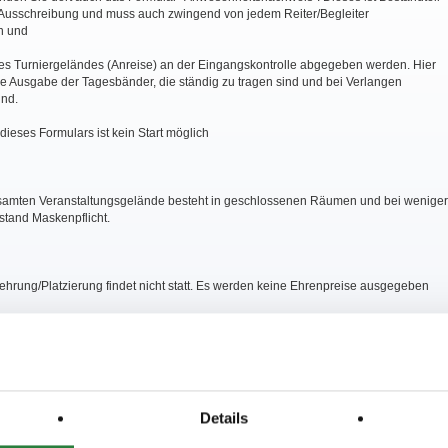
usschreibung und muss auch zwingend von jedem Reiter/Begleiter
n und
des Turniergeländes (Anreise) an der Eingangskontrolle abgegeben werden. Hier
ie Ausgabe der Tagesbänder, die ständig zu tragen sind und bei Verlangen
ind.
ieses Formulars ist kein Start möglich
samten Veranstaltungsgelände besteht in geschlossenen Räumen und bei weniger
stand Maskenpflicht.
ehrung/Platzierung findet nicht statt. Es werden keine Ehrenpreise ausgegeben
rdnungen/Hinweise/Kontaktbeschränkungen zum Schutz vor Neuinfektionen mi
rus entnehmen Sie bitte der Zeiteinteilung
Details
htung der Anordnungen/Hinweise stellt (auch) einen Verstoß gem. LPO § 920,