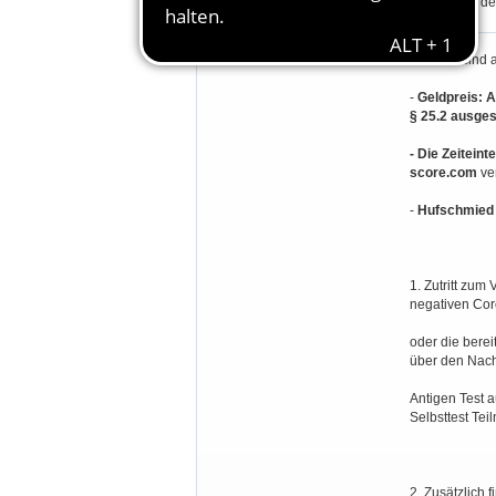
Teilnehmer de
Besondere Bestimmungen:
- Hunde sind 
-
Geldpreis: 
§ 25.2 ausges
- Die Zeiteint
score.com
ve
-
Hufschmied s
1. Zutritt zum
negativen Coro
oder die berei
über den Nach
Antigen Test 
Selbsttest Te
2. Zusätzlich 