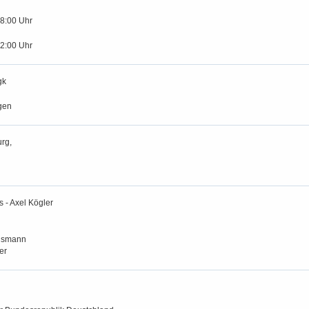
18:00 Uhr
12:00 Uhr
gk
gen
rg,
 - Axel Kögler
usmann
er