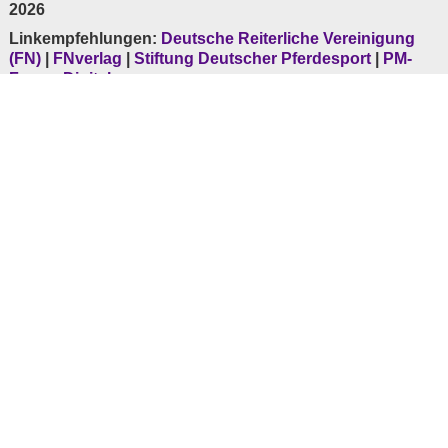
2026
Linkempfehlungen:
Deutsche Reiterliche Vereinigung
(FN)
|
FNverlag
|
Stiftung Deutscher Pferdesport
|
PM-
Forum Digital
Ihre Daten sind durch permanente
SSL-Verschlüsselung
sicher.
* Mobilfunk evtl. abweichend
Hauptsponsoren der FN