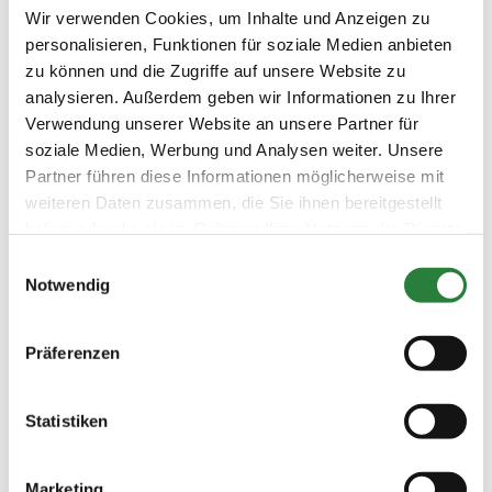
Wir verwenden Cookies, um Inhalte und Anzeigen zu
Vorläufige Zeitenteilung:
personalisieren, Funktionen für soziale Medien anbieten
Sa. vorm.: 1,2; nachm.: 3,4
zu können und die Zugriffe auf unsere Website zu
So. vorm.: 5,6; nachm.: 7,8,9
analysieren. Außerdem geben wir Informationen zu Ihrer
Verwendung unserer Website an unsere Partner für
Ergebnisse:
soziale Medien, Werbung und Analysen weiter. Unsere
Zu den Ergebnissen auf www.fn-erfolgsdaten.de
Partner führen diese Informationen möglicherweise mit
weiteren Daten zusammen, die Sie ihnen bereitgestellt
haben oder die sie im Rahmen Ihrer Nutzung der Dienste
gesammelt haben.
Einwilligungsauswahl
Notwendig
Prüfungen
Präferenzen
Datum
Prüfung
Disziplin
Preisgeld
Statistiken
03.07.2021
1. Dressurprüfung
DRE
100,00 €
(
v
)
Kl.E
Marketing
LKL/Art