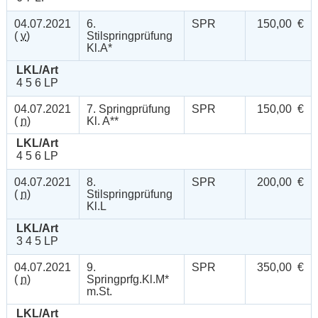
04.07.2021
6.
SPR
150,00 €
(
v
)
Stilspringprüfung
Kl.A*
LKL/Art
4 5 6 LP
04.07.2021
7. Springprüfung
SPR
150,00 €
(
n
)
Kl. A**
LKL/Art
4 5 6 LP
04.07.2021
8.
SPR
200,00 €
(
n
)
Stilspringprüfung
Kl.L
LKL/Art
3 4 5 LP
04.07.2021
9.
SPR
350,00 €
(
n
)
Springprfg.Kl.M*
m.St.
LKL/Art