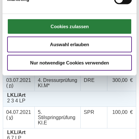
6 7 LP
03.07.2021
2. Dressurprüfung
DRE
150,00 €
(
v
)
Kl.A*
Cookies zulassen
LKL/Art
4 5 6 LP
Auswahl erlauben
03.07.2021
3. Dressurprfg.
DRE
200,00 €
(
n
)
Kl.L* - Tr.
Nur notwendige Cookies verwenden
LKL/Art
3 4 5 LP
03.07.2021
4. Dressurprüfung
DRE
300,00 €
(
n
)
Kl.M*
LKL/Art
2 3 4 LP
04.07.2021
5.
SPR
100,00 €
(
v
)
Stilspringprüfung
Kl.E
LKL/Art
6 7 LP