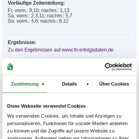
Vorläufige Zeitenteilung:
Fr. vorm.: 9,10; nachm.: 1,13
Sa. vorm.: 2,3,11; nachm.: 5,7
So. vorm.: 4,6; nachm.: 8,12
Ergebnisse:
Zu den Ergebnissen auf www.fn-erfolgsdaten.de
Zustimmung
Details
Über Cookies
Prüfungen
Datum
Prüfung
Disziplin
Diese Webseite verwendet Cookies
Wir verwenden Cookies, um Inhalte und Anzeigen zu
personalisieren, Funktionen für soziale Medien anbieten
02.07.2021 (
n
)
1. Dressurprüfung Kl.M*
DRE
zu können und die Zugriffe auf unsere Website zu
Preisgeld
analysieren. Außerdem geben wir Informationen zu Ihrer