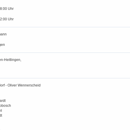
18:00 Uhr
12:00 Uhr
mann
gen
n-Heitlingen,
orf - Oliver Wennerscheid
ardt
robosch
hl
dt