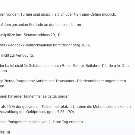
n vor dem Turnier sind ausschließlich über Nennung-Online möglich.
uf dem gesamten Gelände an der Leine zu führen.
lplätze incl. Stromanschluss 20,- €.
zelt / Paddock (Paddockmaterial ist mitzubringen) 20,- €.
nicht zur Verfügung.
er haftet nicht für Schäden, die durch Reiter, Fahrer, Beifahrer, Pferde u./o. Dritte
rden.
sagt Pferde/Ponys ohne Aufsicht am Transporter / Pferdeanhänger angebunden
en.
ern hat jeder Teilnehmer selbst zu sorgen.
ls 25 % der gestarteten Teilnehmer platziert, haben die Mehrplatzierten keinen
Auszahlung des Geldpreises (gem. § 25 LPO).
 eine Parkgebühr in Höhe von 2,-€ pro Tag erhoben.
rei !!!!