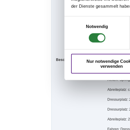
-Für die gesa
der Dienste gesammelt habe
-Fahrer die in
Einwilligungsauswahl
startberechtigt
Notwendig
-Das Tragen e
Pflicht!
-
Bei allen Ko
Beschaffenheit der Plätze:
Nur notwendige Cook
verwenden
Beschaffenhei
Reiten: Sprin
Abreiteplatz: 
Dressurplatz:
Dressurplatz:
Abreiteplatz:
Fahren: Dress