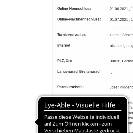
Online-Nennschluss:
21.06.2021 , 
Online-Nachnennschluss:
01.07.2021 , 
Turnierverwalter:
Helmut Brink
Internet:
nicht eingetra
PLZ, Ort:
30826, Garbse
Längengrad, Breitengrad
-, -
Parcourschefs:
Josef Middend
Richter:
Karl Engelke
Michael Gebh
Jacqueline G
Jutta Riebese
August Schmi
Evelyn Scholz
Rolf Schulz