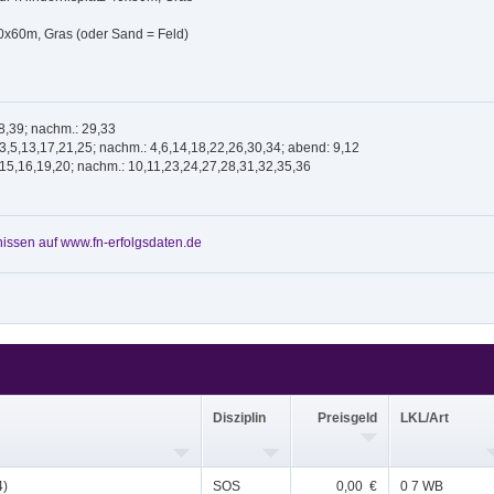
50x60m, Gras (oder Sand = Feld)
38,39; nachm.: 29,33
,3,5,13,17,21,25; nachm.: 4,6,14,18,22,26,30,34; abend: 9,12
,15,16,19,20; nachm.: 10,11,23,24,27,28,31,32,35,36
issen auf www.fn-erfolgsdaten.de
Disziplin
Preisgeld
LKL/Art
4)
SOS
0,00 €
0 7 WB