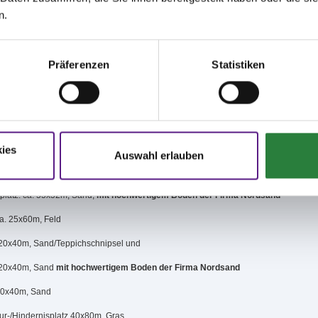
mte PLS sind nur zweiachsige Wagen zugelassen.
n.
 der Dressurprüfung nicht 50% der Leistung erreichen, sind im Gelände nicht
.
Präferenzen
Statistiken
ines Sicherheitshelms und einer Sicherheitsweste in den Geländeprüfungen ist
mb. Prüfungen wird gemäß§ 25.3 LPO kein Geldpreis ausgezahlt.
ies
Auswahl erlauben
t der Prüfungsplätze
gplatz: ca. 55x52m, Sand,
mit hochwertigem Boden der Firma Nordsand
ca. 25x60m, Feld
 20x40m, Sand/Teppichschnipsel und
 20x40m, Sand
mit hochwertigem Boden der Firma Nordsand
 20x40m, Sand
ur-/Hindernisplatz 40x80m, Gras