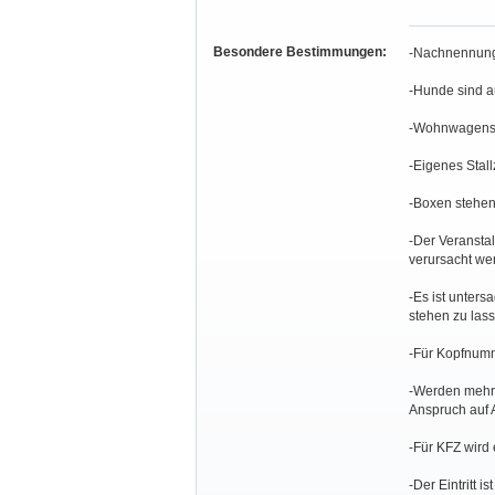
Besondere Bestimmungen:
-Nachnennunge
-Hunde sind a
-Wohnwagenstel
-Eigenes Stall
-Boxen stehen 
-Der Veranstalt
verursacht we
-Es ist unter
stehen zu lass
-Für Kopfnumm
-Werden mehr a
Anspruch auf 
-Für KFZ wird
-Der Eintritt ist f