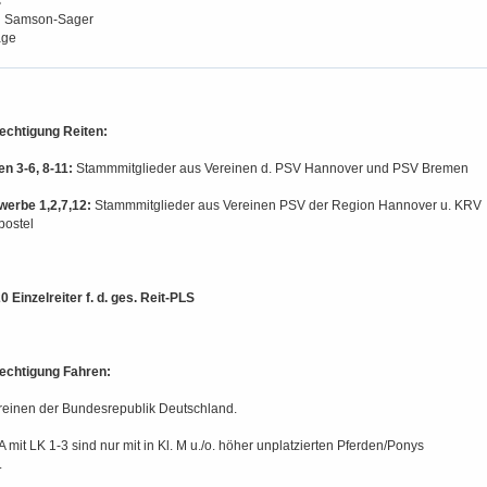
s
n Samson-Sager
age
echtigung Reiten:
n 3-6, 8-11:
Stammmitglieder aus Vereinen d. PSV Hannover und PSV Bremen
erbe 1,2,7,12:
Stammmitglieder aus Vereinen PSV der Region Hannover u. KRV
bostel
0 Einzelreiter f. d. ges. Reit-PLS
echtigung Fahren:
reinen der Bundesrepublik Deutschland.
 A mit LK 1-3 sind nur mit in Kl. M u./o. höher unplatzierten Pferden/Ponys
.