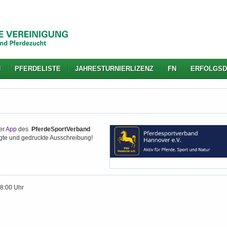
N
PFERDELISTE
JAHRESTURNIERLIZENZ
FN
ERFOLGSD
er
App
des
PferdeSportVerband
igte und gedruckte Ausschreibung!
18:00 Uhr