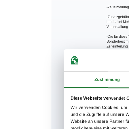
-Zeiteinteilun
-Zusatzgebühr 
beinhaltet Me
Veranstaltung 
-Die für dies
Sonderbestimm
Zeiteinteilung
LPO dar.
-
In allen Pr
ausgezahlt.
-Hinweise zur
Zustimmung
Siegerehrunge
gegeben.
-In den Reitp
Diese Webseite verwendet 
Wir verwenden Cookies, um I
und die Zugriffe auf unsere 
Besondere B
Website an unsere Partner fü
-Für Gespannn
möglicherweise mit weiteren