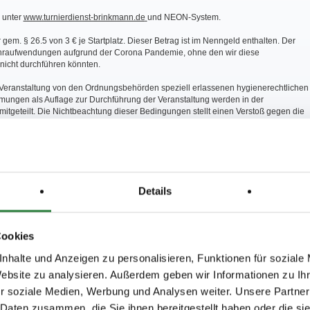
g unter
www.turnierdienst-brinkmann.de
und NEON-System.
gem. § 26.5 von 3 € je Startplatz. Dieser Betrag ist im Nenngeld enthalten. Der
hraufwendungen aufgrund der Corona Pandemie, ohne den wir diese
nicht durchführen könnten.
e Veranstaltung von den Ordnungsbehörden speziell erlassenen hygienerechtlichen
ungen als Auflage zur Durchführung der Veranstaltung werden in der
 mitgeteilt. Die Nichtbeachtung dieser Bedingungen stellt einen Verstoß gegen die
üfungen mit Geldpreisausschüttung werden gem. § 25.2 LPO 50% der Geldpreise
 Auszahlung der Gewinngelder, Ausgabe der Ehrenpreise und Ablauf der
Details
n werden auf Grund der Corona-Pandemie mit der Zeiteinteilung bekannt
rüfungen werden alle Wertnoten unter 6.0 mündlich kommentiert.
Cookies
nhalte und Anzeigen zu personalisieren, Funktionen für soziale
Website zu analysieren. Außerdem geben wir Informationen zu I
estimmungen Fahren:
r soziale Medien, Werbung und Analysen weiter. Unsere Partner
ummern hat jeder Teilnehmer selbst zu sorgen.
 Daten zusammen, die Sie ihnen bereitgestellt haben oder die s