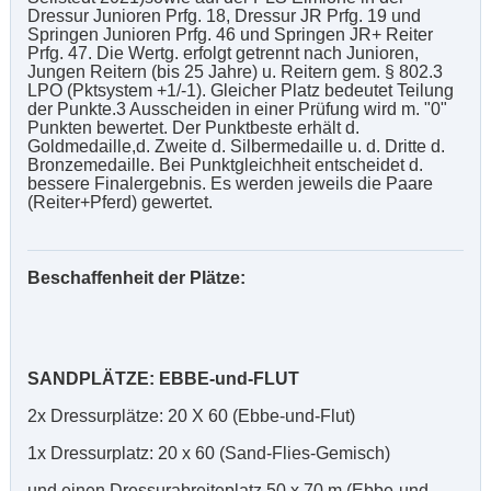
Dressur Junioren Prfg. 18, Dressur JR Prfg. 19 und
Springen Junioren Prfg. 46 und Springen JR+ Reiter
Prfg. 47. Die Wertg. erfolgt getrennt nach Junioren,
Jungen Reitern (bis 25 Jahre) u. Reitern gem. § 802.3
LPO (Pktsystem +1/-1). Gleicher Platz bedeutet Teilung
der Punkte.3 Ausscheiden in einer Prüfung wird m. "0"
Punkten bewertet. Der Punktbeste erhält d.
Goldmedaille,d. Zweite d. Silbermedaille u. d. Dritte d.
Bronzemedaille. Bei Punktgleichheit entscheidet d.
bessere Finalergebnis. Es werden jeweils die Paare
(Reiter+Pferd) gewertet.
Beschaffenheit der Plätze:
SANDPLÄTZE: EBBE-und-FLUT
2x Dressurplätze: 20 X 60 (Ebbe-und-Flut)
1x Dressurplatz: 20 x 60 (Sand-Flies-Gemisch)
und einen Dressurabreiteplatz 50 x 70 m (Ebbe-und-