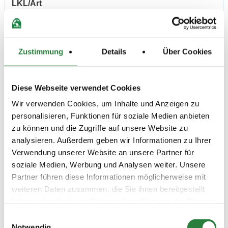
LKL/Art
1 2 LP
30.07.2021
6. Dressurprüfung Kl. S***
DRE
(
n
)
Zustimmung
Details
Über Cookies
Preisgeld
1.500,00 €
LKL/Art
Diese Webseite verwendet Cookies
1 2 LP
Wir verwenden Cookies, um Inhalte und Anzeigen zu
31.07.2021
7. Dressurprüfung Kl.S****
DRE
personalisieren, Funktionen für soziale Medien anbieten
(
n
)
zu können und die Zugriffe auf unsere Website zu
Preisgeld
analysieren. Außerdem geben wir Informationen zu Ihrer
5.000,00 €
Verwendung unserer Website an unsere Partner für
LKL/Art
soziale Medien, Werbung und Analysen weiter. Unsere
1 2 LP
Partner führen diese Informationen möglicherweise mit
01.08.2021
8. Dressurprüfung KI.S****
DRE
weiteren Daten zusammen, die Sie ihnen bereitgestellt
(
v
)
haben oder die sie im Rahmen Ihrer Nutzung der Dienste
Preisgeld
gesammelt haben.
Einwilligungsauswahl
7.500,00 €
Notwendig