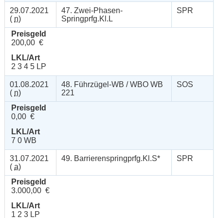
29.07.2021
47. Zwei-Phasen-
SPR
(
n
)
Springprfg.Kl.L
Preisgeld
200,00 €
LKL/Art
2 3 4 5 LP
01.08.2021
48. Führzügel-WB / WBO WB
SOS
(
n
)
221
Preisgeld
0,00 €
LKL/Art
7 0 WB
31.07.2021
49. Barrierenspringprfg.Kl.S*
SPR
(
a
)
Preisgeld
3.000,00 €
LKL/Art
1 2 3 LP