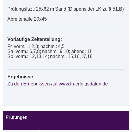
Prüfungslazt: 25x62 m Sand (Dispens der LK zu § 51.B)
Abreitehalle 20x45
Vorläufige Zeitenteilung:
Fr. vorm.: 1,2,3; nachm.: 4,5
Sa. vorm.: 6,7,8; nachm.: 9,10; abend: 11
So. vorm.: 12,13,14; nachm.: 15,16,17,18
Ergebnisse:
Zu den Ergebnissen auf www.fn-erfolgsdaten.de
Prüfungen