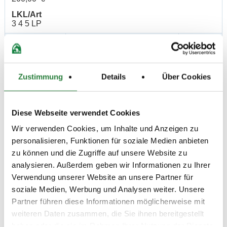
LKL/Art
3 4 5 LP
30.07.2021 (
4. Dressurprfg. Kl.L**
DRE
n
)
Preisgeld
200,00 €
Zustimmung
Details
Über Cookies
LKL/Art
2 3 4 LP
Diese Webseite verwendet Cookies
30.07.2021 (
5. Dressurprüfung Kl.M*
DRE
n
)
Wir verwenden Cookies, um Inhalte und Anzeigen zu
personalisieren, Funktionen für soziale Medien anbieten
Preisgeld
zu können und die Zugriffe auf unsere Website zu
300,00 €
analysieren. Außerdem geben wir Informationen zu Ihrer
LKL/Art
Verwendung unserer Website an unsere Partner für
2 3 4 LP
soziale Medien, Werbung und Analysen weiter. Unsere
31.07.2021 (
6. Reitpferdeprüfung
RPF
Partner führen diese Informationen möglicherweise mit
v
)
weiteren Daten zusammen, die Sie ihnen bereitgestellt
Preisgeld
haben oder die sie im Rahmen Ihrer Nutzung der Dienste