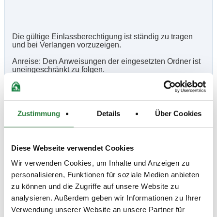
Die gültige Einlassberechtigung ist ständig zu tragen
und bei Verlangen vorzuzeigen.
Anreise: Den Anweisungen der eingesetzten Ordner ist
uneingeschränkt zu folgen.
Zutritt zum Veranstaltungsgelände haben ausschließlich
Personen ohne Krankheitssymptome die für eine
Zustimmung
Details
Über Cookies
Infektion mit dem Coronavirus typisch sind
Aktuelle Corona Auflagen entnehmen Sie bitte der
Zeiteinteilung , sowie etwaigen Anhängen.
Diese Webseite verwendet Cookies
Wir verwenden Cookies, um Inhalte und Anzeigen zu
Beschaffenheit der Plätze:
personalisieren, Funktionen für soziale Medien anbieten
zu können und die Zugriffe auf unsere Website zu
analysieren. Außerdem geben wir Informationen zu Ihrer
Verwendung unserer Website an unsere Partner für
Springplatz 48x65 m Sand (Fairground Sandplatz)