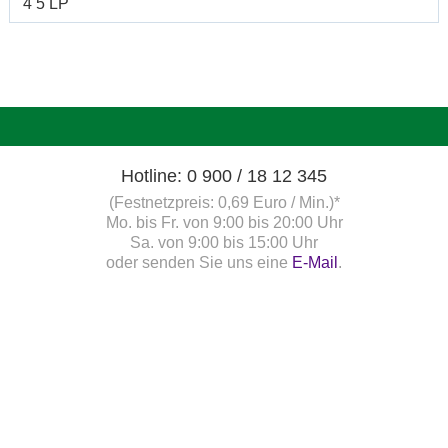
4 5 LP
Hotline: 0 900 / 18 12 345
(Festnetzpreis: 0,69 Euro / Min.)*
Mo. bis Fr. von 9:00 bis 20:00 Uhr
Sa. von 9:00 bis 15:00 Uhr
oder senden Sie uns eine
E-Mail
.
Fragen und Antworten
Unsere Onlinehilfe bietet Ihnen
Antworten zu den häufigsten
Fragen.
Startbereitschaft.online
Ihre Startbereitschaft können Sie
hier
online erklären.