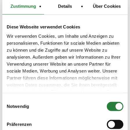
Zustimmung
Details
Über Cookies
Beschaffenheit der Plätze:
Dressur:
20 m x 40 m - Sand
Diese Webseite verwendet Cookies
Springen:
55 m x 45 m - Sand (Dispens der LK)
Wir verwenden Cookies, um Inhalte und Anzeigen zu
Abreiteplatz Springen:
20x60m Sand
personalisieren, Funktionen für soziale Medien anbieten
Abreiteplatz Dressur:
55x45m Sand
zu können und die Zugriffe auf unsere Website zu
analysieren. Außerdem geben wir Informationen zu Ihrer
Verwendung unserer Website an unsere Partner für
Vorläufige Zeitenteilung:
soziale Medien, Werbung und Analysen weiter. Unsere
Sa. vorm.: 1,2,3; nachm.: 4,5,6
Partner führen diese Informationen möglicherweise mit
So. vorm.: 7,8,9; nachm.: 10,11
weiteren Daten zusammen, die Sie ihnen bereitgestellt
haben oder die sie im Rahmen Ihrer Nutzung der Dienste
gesammelt haben.
Ergebnisse:
Einwilligungsauswahl
Notwendig
Zu den Ergebnissen auf www.fn-erfolgsdaten.de
Präferenzen