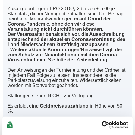
Zusatzgebühr gem. LPO 2018 § 26.5 von € 5,00 je
Startplatz, die im Nenngeld enthalten sind. Der Beitrag
beinhaltet Mehraufwendungen
m auf Grund der
Corona-Pandemie, ohne den wir diese
Veranstaltung nicht durchführen könnten.
Der Veranstalter behält sich vor, die Ausschreibung
entsprechend der aktuellen Coronaverordnung des
Land Niedersachsen kurzfristig anzupassen
.
- Weitere aktuelle Anordnungen/Hinweise bzgl. der
zum Schutz vor Neuinfektionen mit dem Corona-
Virus entnehmen Sie bitte der Zeiteinteilung
Den Anweisungen der Turnierleitung und der Ordner ist
in jedem Fall Folge zu leisten, insbesondere ist die
Parkplatzzuweisung einzuhalten. Widersetzlichkeiten
werden mit Startverbot geahndet.
Stallungen stehen NICHT zur Verfügung
Es erfolgt
eine Geldpreisauszahlung
in Höhe von 50
%.
Hufschmied ist vor Ort
-
Hygienebeauftragter:
Patrick Philipp