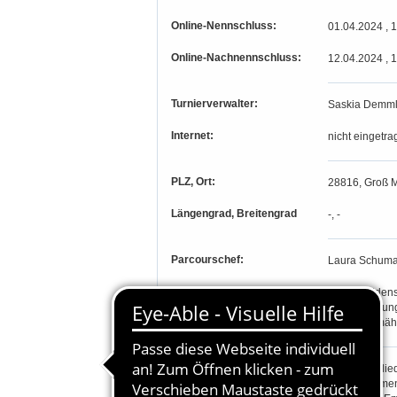
Online-Nennschluss:
01.04.2024 , 
Online-Nachnennschluss:
12.04.2024 , 
Turnierverwalter:
Saskia Demml
Internet:
nicht eingetra
PLZ, Ort:
28816, Groß M
Längengrad, Breitengrad
-, -
Parcourschef:
Laura Schuma
Richter:
Merle Güldens
Christine Run
Jens Thormäh
Teilnahmeberechtigung:
Stammmitglied
ausgenommen P