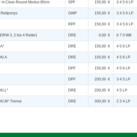
A* m.Clear-Round Modus 90cm
SPF
150,00 €
3 4 5 6 LP
 Reitponys
GWP
150,00 €
3 4 5 6 LP
RPF
150,00 €
3 4 5 6 LP
DRW 3, 2 bis 4 Reiter)
DRE
0,00 €
6 7 0 WB
.A*
DRE
150,00 €
4 5 6 LP
.Kl.A
DRE
150,00 €
4 5 6 LP
DPF
150,00 €
4 5 6 LP
DPF
200,00 €
3 4 5 LP
Kl.L*
DRE
200,00 €
4 5 LP
.Kl.M* Trense
DRE
300,00 €
2 3 4 LP