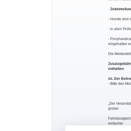
-
Zeiteinteilun
- Hunde sind 
- in allen Pr
- Ponyhandica
eingehalten wi
Die Meldestell
Zusatzgebühr 
enthalten
ist. Der Beit
- Bitte den Mi
„Der Veranstal
grober
Fahrlässigkeit
einfacher