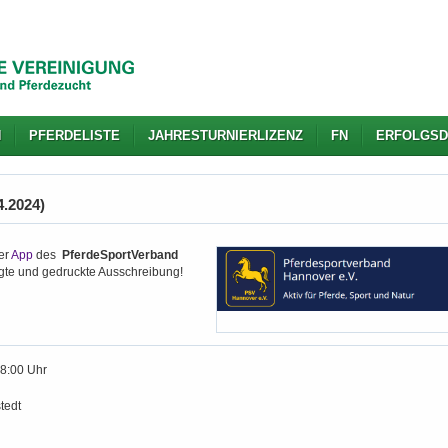
N
PFERDELISTE
JAHRESTURNIERLIZENZ
FN
ERFOLGSD
4.2024)
er
App
des
PferdeSportVerband
igte und gedruckte Ausschreibung!
18:00 Uhr
tedt