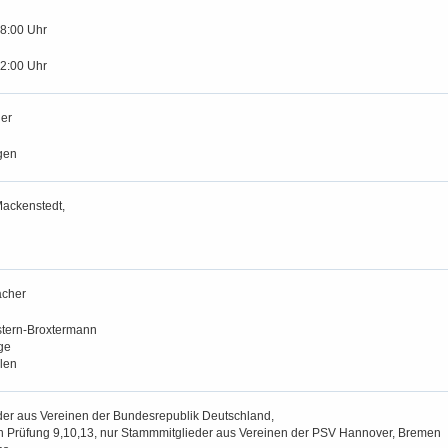
18:00 Uhr
12:00 Uhr
er
gen
ackenstedt,
cher
tern-Broxtermann
ge
len
er aus Vereinen der Bundesrepublik Deutschland,
rüfung 9,10,13, nur Stammmitglieder aus Vereinen der PSV Hannover, Bremen