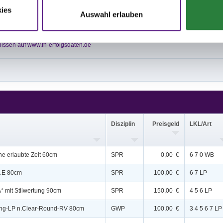
3,4; nachm.: 5,6,7,8
ies
0,11; nachm.: 12,13,14
Auswahl erlauben
issen auf www.fn-erfolgsdaten.de
Disziplin
Preisgeld
LKL/Art
ne erlaubte Zeit 60cm
SPR
0,00 €
6 7 0 WB
l.E 80cm
SPR
100,00 €
6 7 LP
* mit Stilwertung 90cm
SPR
150,00 €
4 5 6 LP
ng-LP n.Clear-Round-RV 80cm
GWP
100,00 €
3 4 5 6 7 LP