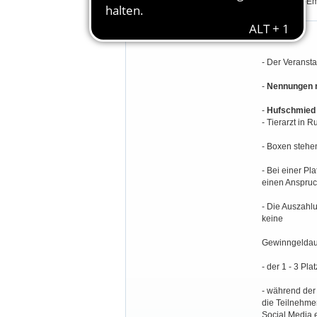
und Weser-E
Besondere Bestimmungen:
- Der Veransta
-
Nennungen n
-
Hufschmied
- Tierarzt in R
- Boxen stehen
- Bei einer Pl
einen Anspruc
- Die Auszahl
keine
Gewinngeldau
- der 1 - 3 Pla
- während der
die Teilnehme
Social Media 