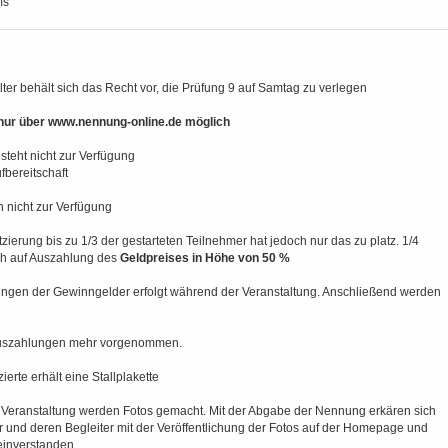
ms
lter behält sich das Recht vor, die Prüfung 9 auf Samtag zu verlegen
ur über www.nennung-online.de möglich
steht nicht zur Verfügung
ufbereitschaft
 nicht zur Verfügung
atzierung bis zu 1/3 der gestarteten Teilnehmer hat jedoch nur das zu platz. 1/4
h auf Auszahlung des
Geldpreises in Höhe von 50 %
ungen der Gewinngelder erfolgt während der Veranstaltung. Anschließend werden
szahlungen mehr vorgenommen.
tzierte erhält eine Stallplakette
 Veranstaltung werden Fotos gemacht. Mit der Abgabe der Nennung erkären sich
r und deren Begleiter mit der Veröffentlichung der Fotos auf der Homepage und
einverstanden.