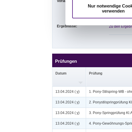
Vorläufige Zeitenteilung:
Sa. vorm.: 1,2,
Nur notwendige Cook
So. vorm.: 9,1
verwenden
Ergebnisse:
Zu den Ergebn
Prüfungen
Datum
Prüfung
13.04.2024 (
v
)
1. Pony-Stilspring-WB - oh
13.04.2024 (
v
)
2. Ponystilspringprüfung K
13.04.2024 (
v
)
3. Pony-Springprüfung Kl.A
13.04.2024 (
v
)
4. Pony-Gewöhnungs-Spri