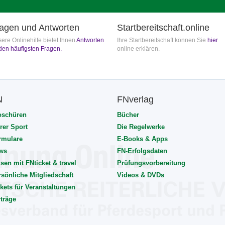
agen und Antworten
Startbereitschaft.online
ere Onlinehilfe bietet Ihnen
Antworten
Ihre Startbereitschaft können Sie
hier
den häufigsten Fragen.
online erklären.
N
FNverlag
oschüren
Bücher
rer Sport
Die Regelwerke
rmulare
E-Books & Apps
ws
FN-Erfolgsdaten
sen mit FNticket & travel
Prüfungsvorbereitung
rsönliche Mitgliedschaft
Videos & DVDs
kets für Veranstaltungen
rträge