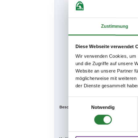
Fahrlässigkei
Hiervon
unberührt ble
sowie aus
Zustimmung
zwingenden ge
Starts außer
Starts in ein
Diese Webseite verwendet 
Platzierungsm
jeweiligen LP
Wir verwenden Cookies, um I
a) nur FN eing
und die Zugriffe auf unsere 
jeweiligen LP
Website an unsere Partner fü
b) nur Teilneh
höheren Lkl.
möglicherweise mit weiteren
c) .Anzahl der
der Dienste gesammelt habe
d) Teilnehmer 
e) Startplätze
Einwilligungsauswahl
Notwendig
Beschaffenheit der Plätze:
Prüfungshalle
Abreiteplatz: