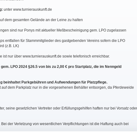
g:
unter www.turnierauskunft.de
auf dem gesamten Gelände an der Leine zu halten
üfungen sind nur Ponys mit aktueller Meßbescheinigung gem. LPO zugelassen
ps entfallen für Stammmitglieder des gastgebenden Vereins sofern die LPO
rd (z.B. LK)
e ist nur über www.turnierauskunft.de sowie telefonisch erreichbar.
gem. LPO 2024 §26.5 von bis zu 2,00 € pro Startplatz, die im Nenngeld
rag beinhaltet Parkgebühren und Aufwendungen für Platzpflege.
st auf dem Parkplatz nur in die vorgesehenen Behälter entsorgen, da Pferdeweide
ter, seine gesetzlichen Vertreter oder Erfüllungsgehilfen haften nur bei Vorsatz ode
. Bei der Verletzung von wesentlichen Verpflichtungen ist die Haftung auch bei