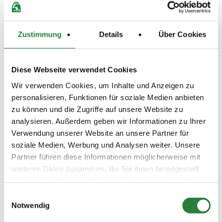
12.05.2024
16. Zwei-Phasen-
SPR
(
v
)
Springprfg.Kl.S* 140cm
Preisgeld
1.500,00 €
Zustimmung
Details
Über Cookies
LKL/Art
1 2 3 LP
Diese Webseite verwendet Cookies
10.05.2024
17. Springprüfung Kl.S* 140cm
SPR
(
n
)
Wir verwenden Cookies, um Inhalte und Anzeigen zu
personalisieren, Funktionen für soziale Medien anbieten
Preisgeld
1.200,00 €
zu können und die Zugriffe auf unsere Website zu
analysieren. Außerdem geben wir Informationen zu Ihrer
LKL/Art
1 2 3 LP
Verwendung unserer Website an unsere Partner für
soziale Medien, Werbung und Analysen weiter. Unsere
11.05.2024
18. Springprüfung Kl.S**
SPR
Partner führen diese Informationen möglicherweise mit
(
n
)
145cm
weiteren Daten zusammen, die Sie ihnen bereitgestellt
Preisgeld
haben oder die sie im Rahmen Ihrer Nutzung der Dienste
3.000,00 €
gesammelt haben.
Einwilligungsauswahl
LKL/Art
Notwendig
1 2 3 LP