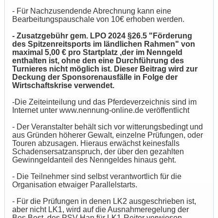
- Für Nachzusendende Abrechnung kann eine
Bearbeitungspauschale von 10€ erhoben werden.
- Zusatzgebühr gem. LPO 2024 §26.5 "Förderung
des Spitzenreitsports im ländlichen Rahmen" von
maximal 5,00 € pro Startplatz ,der im Nenngeld
enthalten ist, ohne den eine Durchführung des
Turnieres nicht möglich ist. Dieser Beitrag wird zur
Deckung der Sponsorenausfälle in Folge der
Wirtschaftskrise verwendet.
-Die Zeiteinteilung und das Pferdeverzeichnis sind im
Internet unter www.nennung-online.de veröffentlicht
- Der Veranstalter behält sich vor witterungsbedingt und
aus Gründen höherer Gewalt, einzelne Prüfungen, oder
Touren abzusagen. Hieraus erwächst keinesfalls
Schadensersatzanspruch, der über den gezahlten
Gewinngeldanteil des Nenngeldes hinaus geht.
- Die Teilnehmer sind selbst verantwortlich für die
Organisation etwaiger Parallelstarts.
- Für die Prüfungen in denen LK2 ausgeschrieben ist,
aber nicht LK1, wird auf die Ausnahmeregelung der
Bes.Best. des PSV Han für LK1-Reiter verwiesen.