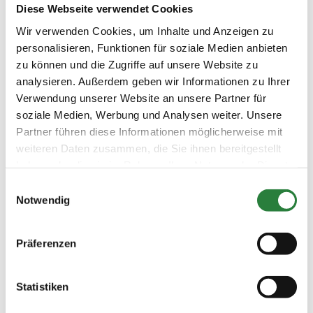
Diese Webseite verwendet Cookies
Datum
Prüfung
Disziplin
Wir verwenden Cookies, um Inhalte und Anzeigen zu
personalisieren, Funktionen für soziale Medien anbieten
zu können und die Zugriffe auf unsere Website zu
23.03.2025
1. Kostüm Führzügel-WB
SOS
(
n
)
analysieren. Außerdem geben wir Informationen zu Ihrer
Verwendung unserer Website an unsere Partner für
Preisgeld
0,00 €
soziale Medien, Werbung und Analysen weiter. Unsere
Partner führen diese Informationen möglicherweise mit
LKL/Art
0 WB
weiteren Daten zusammen, die Sie ihnen bereitgestellt
haben oder die sie im Rahmen Ihrer Nutzung der Dienste
22.03.2025
2. Dressurreiter-WB (DRW 3, 2
DRE
gesammelt haben.
(
v
)
bis 4 Reiter)
Einwilligungsauswahl
Notwendig
Preisgeld
0,00 €
LKL/Art
Präferenzen
7 0 WB
22.03.2025
3. Dressur-WB (DW 3, 2 bis 4
DRE
Statistiken
(
v
)
Reiter)