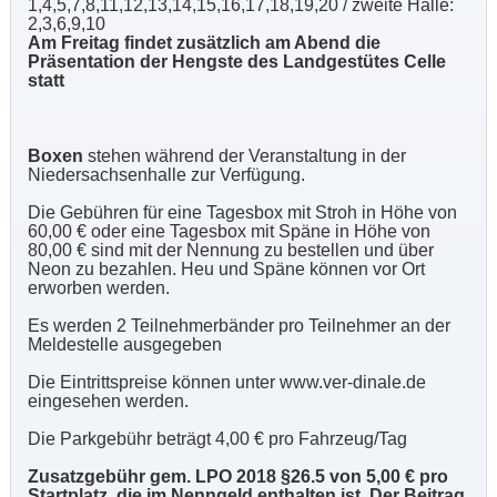
1,4,5,7,8,11,12,13,14,15,16,17,18,19,20 / zweite Halle:
2,3,6,9,10
Am Freitag findet zusätzlich am Abend die
Präsentation der Hengste des Landgestütes Celle
statt
Boxen
stehen während der Veranstaltung in der
Niedersachsenhalle zur Verfügung.
Die Gebühren für eine Tagesbox mit Stroh in Höhe von
60,00 € oder eine Tagesbox mit Späne in Höhe von
80,00 € sind mit der Nennung zu bestellen und über
Neon zu bezahlen. Heu und Späne können vor Ort
erworben werden.
Es werden 2 Teilnehmerbänder pro Teilnehmer an der
Meldestelle ausgegeben
Die Eintrittspreise können unter www.ver-dinale.de
eingesehen werden.
Die Parkgebühr beträgt 4,00 € pro Fahrzeug/Tag
Zusatzgebühr gem. LPO 2018 §26.5 von 5,00 € pro
Startplatz, die im Nenngeld enthalten ist. Der Beitrag